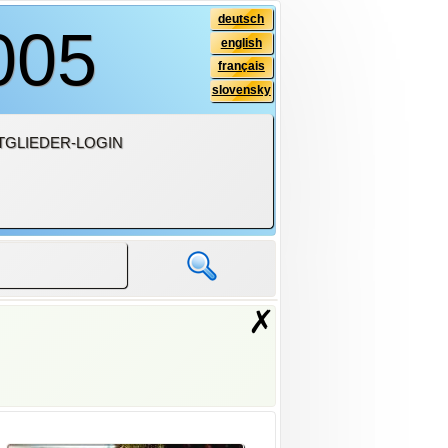
deutsch
005
english
français
slovensky
TGLIEDER-LOGIN
✗