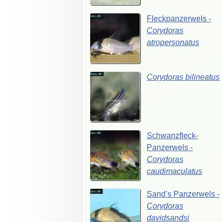
Fleckpanzerwels
-
Corydoras
atropersonatus
Corydoras
bilineatus
Schwanzfleck-
Panzerwels
-
Corydoras
caudimaculatus
Sand’s
Panzerwels
-
Corydoras
davidsandsi