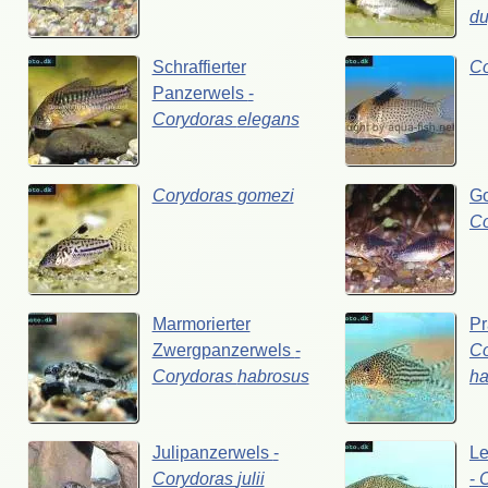
du
Schraffierter
C
Panzerwels
-
Corydoras
elegans
Corydoras
gomezi
G
C
Marmorierter
Pr
Zwergpanzerwels
-
Co
Corydoras
habrosus
ha
Julipanzerwels
-
Le
Corydoras
julii
-