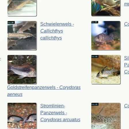
mu
Schwielenwels
-
C
Callichthys
callichthys
-
Si
P
C
Goldstreifenpanzerwels
-
Corydoras
aeneus
Stromlinien-
C
Panzerwels
-
Corydoras
arcuatus