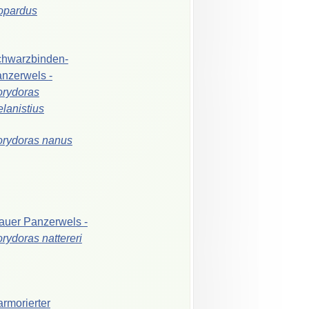
opardus
hwarzbinden-
anzerwels
-
rydoras
lanistius
orydoras
nanus
auer
Panzerwels
-
orydoras
nattereri
rmorierter