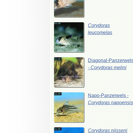
Corydoras
leucomelas
Diagonal-Panzerwel
-
Corydoras
melini
Napo-Panzerwels
-
Corydoras
napoensi
Corydoras
nijsseni