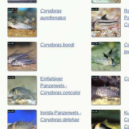
Corydoras
Ro
aurofrenatus
P
C
Corydoras
bondi
Co
br
Einfarbiger
C
Panzerwels
-
Corydoras
concolor
Inirida-Panzerwels
-
Ku
Corydoras
delphax
C
Co