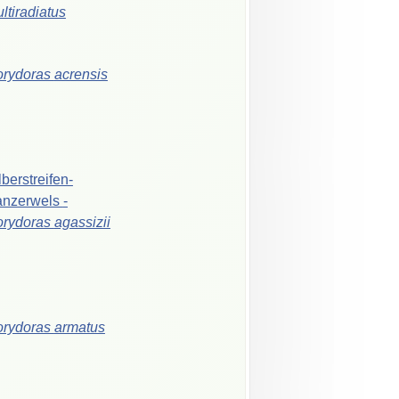
ltiradiatus
orydoras
acrensis
lberstreifen-
anzerwels
-
orydoras
agassizii
orydoras
armatus