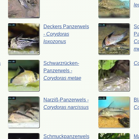
le
Deckers
Panzerwels
Sc
-
Corydoras
P
loxozonus
Co
me
s
Schwarzrücken-
C
Panzerwels
-
Corydoras
metae
Narziß-Panzerwels
-
Bl
s
Corydoras
narcissus
C
Schmuckpanzerwels
Ma