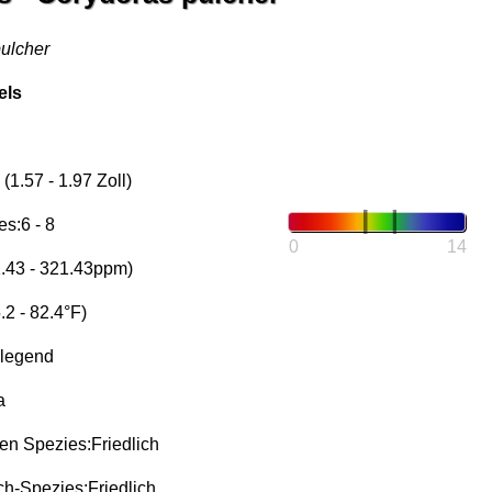
ulcher
els
1.57 - 1.97 Zoll)
s:6 - 8
0
14
1.43 - 321.43ppm)
2 - 82.4°F)
rlegend
a
n Spezies:Friedlich
h-Spezies:Friedlich