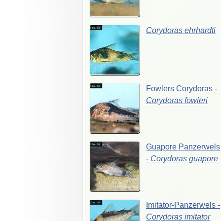
Corydoras
ehrhardti
Fowlers
Corydoras
-
Corydoras
fowleri
Guapore
Panzerwels
-
Corydoras
guapore
Imitator-Panzerwels
-
Corydoras
imitator