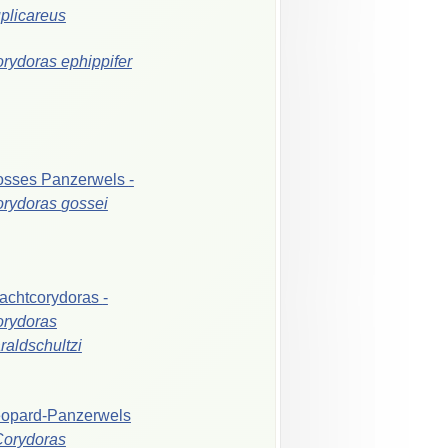
plicareus
orydoras
ephippifer
osses
Panzerwels
-
orydoras
gossei
achtcorydoras
-
rydoras
raldschultzi
opard-Panzerwels
Corydoras