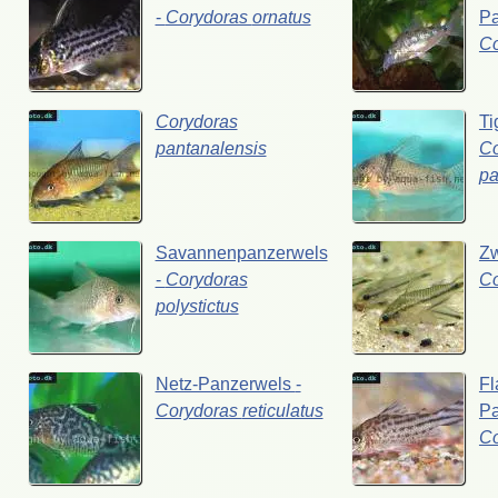
-
Corydoras
ornatus
P
C
Corydoras
Ti
pantanalensis
Co
pa
Savannenpanzerwels
Z
-
Corydoras
C
polystictus
Netz-Panzerwels
-
Fl
Corydoras
reticulatus
P
C