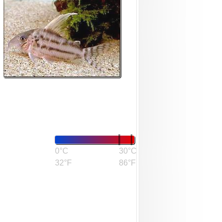
0°C
30°C
32°F
86°F