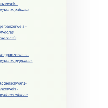
anzerwels
-
orydoras
paleatus
gerpanzerwels
-
rydoras
stazensis
wergpanzerwels
-
orydoras
pygmaeus
aggenschwanz-
anzerwels
-
orydoras
robinae