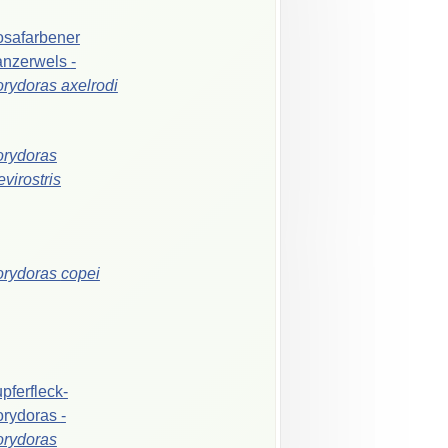
safarbener
anzerwels
-
orydoras
axelrodi
rydoras
evirostris
orydoras
copei
pferfleck-
orydoras
-
rydoras