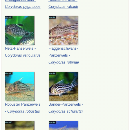
Corydoras
pygmaeus
Corydoras
rabauti
Netz-Panzerwels
-
Flaggenschwanz-
Corydoras
reticulatus
Panzerwels
-
Corydoras
robinae
Robuster
Panzerwels
Bänder-Panzerwels
-
-
Corydoras
robustus
Corydoras
schwartzi