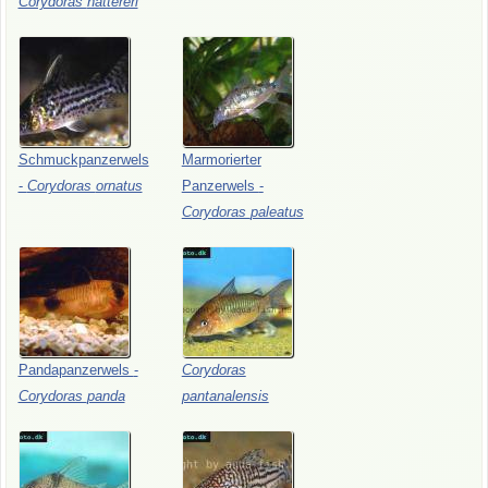
Corydoras
nattereri
Schmuckpanzerwels
Marmorierter
-
Corydoras
ornatus
Panzerwels
-
Corydoras
paleatus
Pandapanzerwels
-
Corydoras
Corydoras
panda
pantanalensis