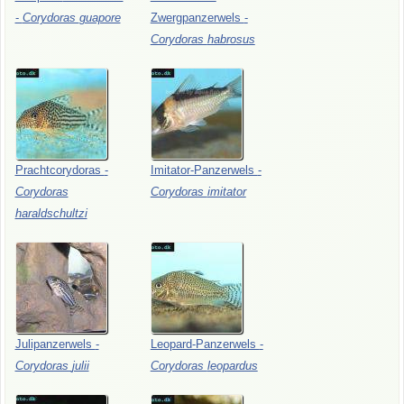
-
Corydoras
guapore
Zwergpanzerwels
-
Corydoras
habrosus
Prachtcorydoras
-
Imitator-Panzerwels
-
Corydoras
Corydoras
imitator
haraldschultzi
Julipanzerwels
-
Leopard-Panzerwels
-
Corydoras
julii
Corydoras
leopardus