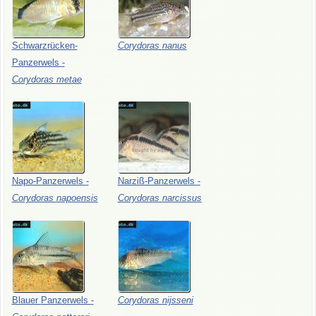
Schwarzrücken-
Corydoras
nanus
Panzerwels
-
Corydoras
metae
Napo-Panzerwels
-
Narziß-Panzerwels
-
Corydoras
napoensis
Corydoras
narcissus
Blauer
Panzerwels
-
Corydoras
nijsseni