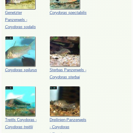
Genetzter
Corydoras
spectabilis
Panzerwels
-
Corydoras
sodalis
Corydoras
spilurus
Sterbas
Panzerwels
-
Corydoras
sterbai
Treitls
Corydoras
-
Dreilinien-Panzerwels
Corydoras
treitlii
-
Corydoras