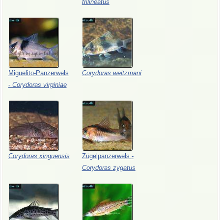
trilineatus
Miguelito-Panzerwels
Corydoras
weitzmani
-
Corydoras
virginiae
Corydoras
xinguensis
Zügelpanzerwels
-
Corydoras
zygatus