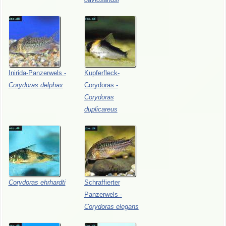
Inirida-Panzerwels
-
Kupferfleck-
Corydoras
delphax
Corydoras
-
Corydoras
duplicareus
Corydoras
ehrhardti
Schraffierter
Panzerwels
-
Corydoras
elegans