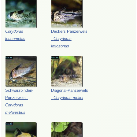
Corydoras
Deckers
Panzerwels
leucomelas
-
Corydoras
loxozonus
Schwarzbinden-
Diagonal-Panzerwels
Panzerwels
-
-
Corydoras
melini
Corydoras
melanistius