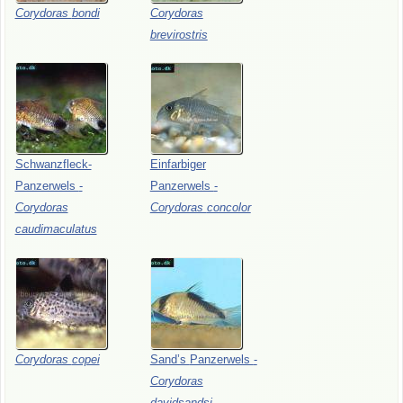
Corydoras
bondi
Corydoras
brevirostris
Schwanzfleck-
Einfarbiger
Panzerwels
-
Panzerwels
-
Corydoras
Corydoras
concolor
caudimaculatus
Corydoras
copei
Sand’s
Panzerwels
-
Corydoras
davidsandsi