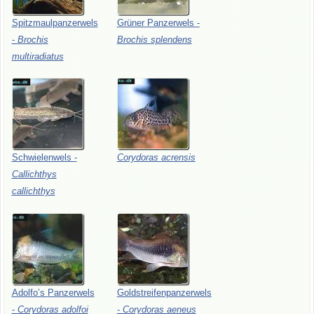
Spitzmaulpanzerwels
Grüner
Panzerwels
-
-
Brochis
Brochis
splendens
multiradiatus
Schwielenwels
-
Corydoras
acrensis
Callichthys
callichthys
Adolfo’s
Panzerwels
Goldstreifenpanzerwels
-
Corydoras
adolfoi
-
Corydoras
aeneus