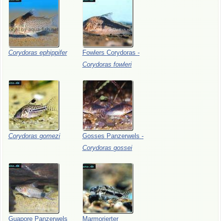
Corydoras
ephippifer
Fowlers
Corydoras
-
Corydoras
fowleri
Corydoras
gomezi
Gosses
Panzerwels
-
Corydoras
gossei
Guapore
Panzerwels
Marmorierter