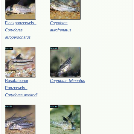
Fleckpanzerwels
-
Corydoras
Corydoras
aurofrenatus
atropersonatus
Rosafarbener
Corydoras
bilineatus
Panzerwels
-
Corydoras
axelrodi