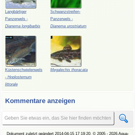
Langbärtiger
Schwanzstreifen-
Panzerwels
-
Panzerwels
-
Dianema
longibarbis
Dianema
urostriatum
Küstenschwielenwels
Megalechis
thoracata
-
Hoplosternum
littorale
Kommentare anzeigen
Dokument zuletzt geändert
2014-04-15 17:19:20
, ©
2005
- 2026 Aqua-