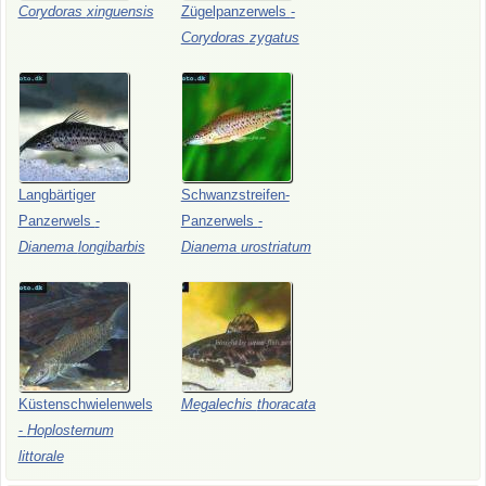
Corydoras
xinguensis
Zügelpanzerwels
-
Corydoras
zygatus
Langbärtiger
Schwanzstreifen-
Panzerwels
-
Panzerwels
-
Dianema
longibarbis
Dianema
urostriatum
Küstenschwielenwels
Megalechis
thoracata
-
Hoplosternum
littorale