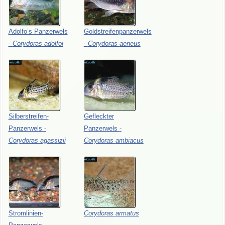
Adolfo’s
Panzerwels
Goldstreifenpanzerwels
-
Corydoras
adolfoi
-
Corydoras
aeneus
Silberstreifen-
Gefleckter
Panzerwels
-
Panzerwels
-
Corydoras
agassizii
Corydoras
ambiacus
Stromlinien-
Corydoras
armatus