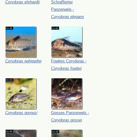
Corydoras
ehrhardti
Schraffierter
Panzerwels
-
Corydoras
elegans
Corydoras
ephippifer
Fowlers
Corydoras
-
Corydoras
fowleri
Corydoras
gomezi
Gosses
Panzerwels
-
Corydoras
gossei