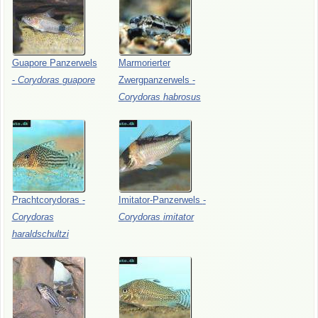
Guapore
Panzerwels
Marmorierter
-
Corydoras
guapore
Zwergpanzerwels
-
Corydoras
habrosus
Prachtcorydoras
-
Imitator-Panzerwels
-
Corydoras
Corydoras
imitator
haraldschultzi