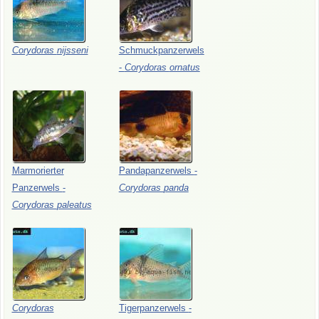
Corydoras
nijsseni
Schmuckpanzerwels
-
Corydoras
ornatus
Marmorierter
Pandapanzerwels
-
Panzerwels
-
Corydoras
panda
Corydoras
paleatus
Corydoras
Tigerpanzerwels
-