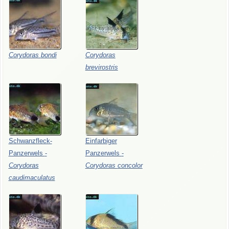
Corydoras
bondi
Corydoras
brevirostris
Schwanzfleck-
Einfarbiger
Panzerwels
-
Panzerwels
-
Corydoras
Corydoras
concolor
caudimaculatus