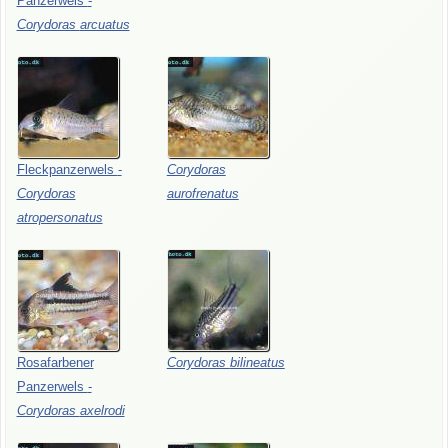
Panzerwels
-
Corydoras
arcuatus
Fleckpanzerwels
-
Corydoras
Corydoras
aurofrenatus
atropersonatus
Rosafarbener
Corydoras
bilineatus
Panzerwels
-
Corydoras
axelrodi