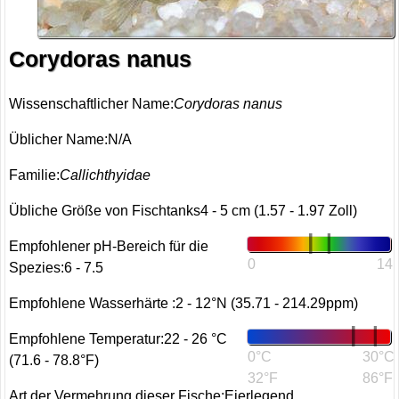
Corydoras nanus
Wissenschaftlicher Name:
Corydoras nanus
Üblicher Name:N/A
Familie:
Callichthyidae
Übliche Größe von Fischtanks4 - 5 cm (1.57 - 1.97 Zoll)
Empfohlener pH-Bereich für die
0
14
Spezies:6 - 7.5
Empfohlene Wasserhärte :2 - 12°N (35.71 - 214.29ppm)
Empfohlene Temperatur:22 - 26 °C
0°C
30°C
(71.6 - 78.8°F)
32°F
86°F
Art der Vermehrung dieser Fische:Eierlegend