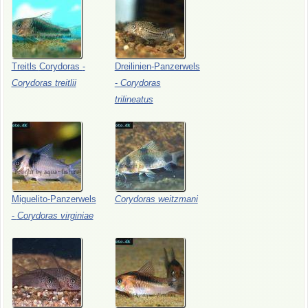
Treitls
Corydoras
-
Dreilinien-Panzerwels
Corydoras
treitlii
-
Corydoras
trilineatus
Miguelito-Panzerwels
Corydoras
weitzmani
-
Corydoras
virginiae