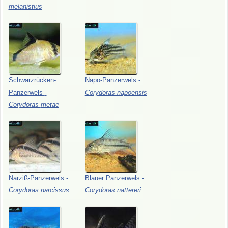
melanistius
Schwarzrücken-
Napo-Panzerwels
-
Panzerwels
-
Corydoras
napoensis
Corydoras
metae
Narziß-Panzerwels
-
Blauer
Panzerwels
-
Corydoras
narcissus
Corydoras
nattereri