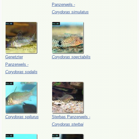
Panzerwels
-
Corydoras
simulatus
Genetzter
Corydoras
spectabilis
Panzerwels
-
Corydoras
sodalis
Corydoras
spilurus
Sterbas
Panzerwels
-
Corydoras
sterbai