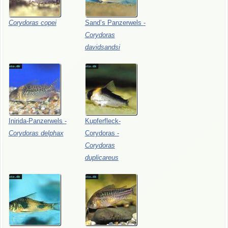
Corydoras
copei
Sand’s
Panzerwels
-
Corydoras
davidsandsi
Inirida-Panzerwels
-
Kupferfleck-
Corydoras
delphax
Corydoras
-
Corydoras
duplicareus