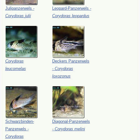
Julipanzerwels
-
Leopard-Panzerwels
-
Corydoras
julii
Corydoras
leopardus
Corydoras
Deckers
Panzerwels
leucomelas
-
Corydoras
loxozonus
Schwarzbinden-
Diagonal-Panzerwels
Panzerwels
-
-
Corydoras
melini
Corydoras