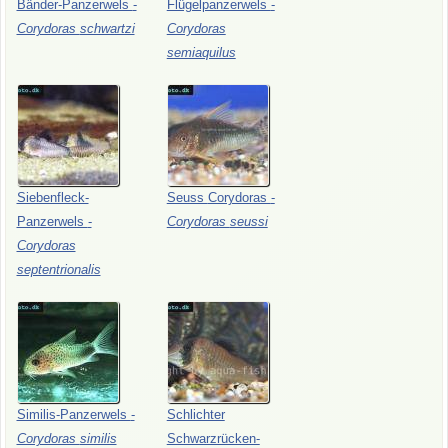
Bänder-Panzerwels
-
Flügelpanzerwels
-
Corydoras
schwartzi
Corydoras
semiaquilus
Siebenfleck-
Seuss
Corydoras
-
Panzerwels
-
Corydoras
seussi
Corydoras
septentrionalis
Similis-Panzerwels
-
Schlichter
Corydoras
similis
Schwarzrücken-