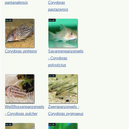
pantanalensis
Corydoras
pastazensis
Corydoras
pinheiroi
Savannenpanzerwels
-
Corydoras
polystictus
Weißflossenpanzerwels
Zwergpanzerwels
-
-
Corydoras
pulcher
Corydoras
pygmaeus