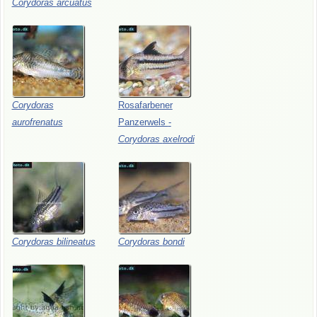
Corydoras
arcuatus
Corydoras
Rosafarbener
aurofrenatus
Panzerwels
-
Corydoras
axelrodi
Corydoras
bilineatus
Corydoras
bondi