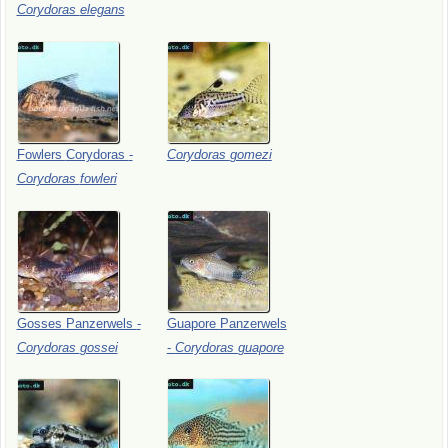
Corydoras
elegans
Fowlers
Corydoras
-
Corydoras
gomezi
Corydoras
fowleri
Gosses
Panzerwels
-
Guapore
Panzerwels
Corydoras
gossei
-
Corydoras
guapore