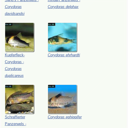
Corydoras
Corydoras
delphax
davidsandsi
Kupferfleck-
Corydoras
ehrhardti
Corydoras
-
Corydoras
duplicareus
Schraffierter
Corydoras
ephippifer
Panzerwels
-