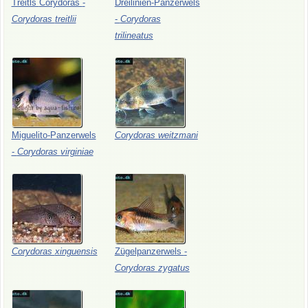
Treitls
Corydoras
-
Dreilinien-Panzerwels
Corydoras
treitlii
-
Corydoras
trilineatus
Miguelito-Panzerwels
Corydoras
weitzmani
-
Corydoras
virginiae
Corydoras
xinguensis
Zügelpanzerwels
-
Corydoras
zygatus