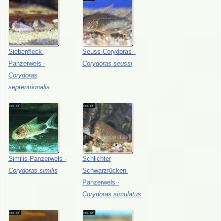
Siebenfleck-
Seuss
Corydoras
-
Panzerwels
-
Corydoras
seussi
Corydoras
septentrionalis
Similis-Panzerwels
-
Schlichter
Corydoras
similis
Schwarzrücken-
Panzerwels
-
Corydoras
simulatus