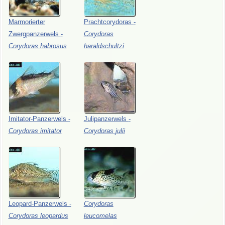
Marmorierter
Prachtcorydoras
-
Zwergpanzerwels
-
Corydoras
Corydoras
habrosus
haraldschultzi
Imitator-Panzerwels
-
Julipanzerwels
-
Corydoras
imitator
Corydoras
julii
Leopard-Panzerwels
-
Corydoras
Corydoras
leopardus
leucomelas