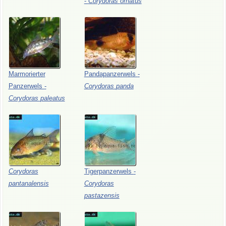
-
Corydoras
ornatus
Marmorierter
Pandapanzerwels
-
Panzerwels
-
Corydoras
panda
Corydoras
paleatus
Corydoras
Tigerpanzerwels
-
pantanalensis
Corydoras
pastazensis