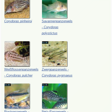
Corydoras
pinheiroi
Savannenpanzerwels
-
Corydoras
polystictus
Weißflossenpanzerwels
Zwergpanzerwels
-
-
Corydoras
pulcher
Corydoras
pygmaeus
Rostpanzerwels
-
Netz-Panzerwels
-