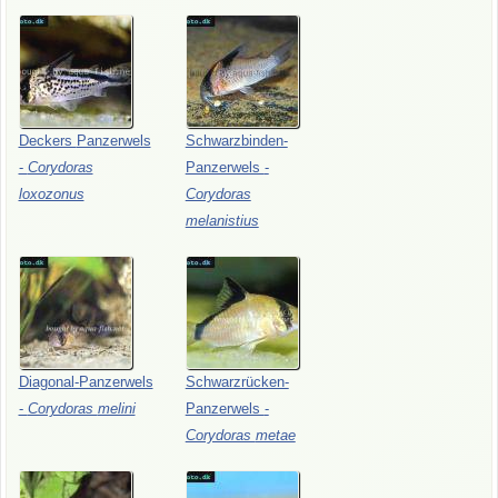
Deckers
Panzerwels
Schwarzbinden-
-
Corydoras
Panzerwels
-
loxozonus
Corydoras
melanistius
Diagonal-Panzerwels
Schwarzrücken-
-
Corydoras
melini
Panzerwels
-
Corydoras
metae