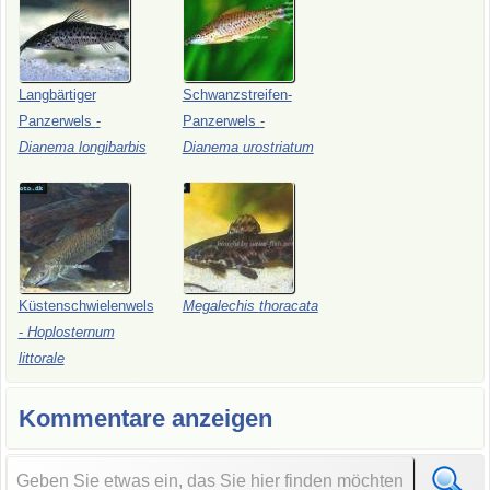
Langbärtiger
Schwanzstreifen-
Panzerwels
-
Panzerwels
-
Dianema
longibarbis
Dianema
urostriatum
Küstenschwielenwels
Megalechis
thoracata
-
Hoplosternum
littorale
Kommentare anzeigen