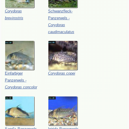
Corydoras
Schwanzfleck-
brevirostris
Panzerwels
-
Corydoras
caudimaculatus
Einfarbiger
Corydoras
copei
Panzerwels
-
Corydoras
concolor
Sand’s
Panzerwels
-
Inirida-Panzerwels
-