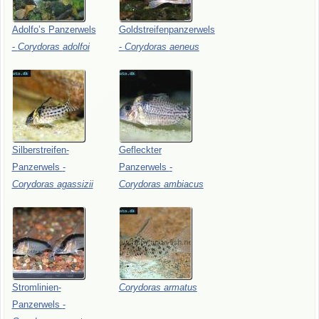
Adolfo’s
Panzerwels
Goldstreifenpanzerwels
-
Corydoras
adolfoi
-
Corydoras
aeneus
Silberstreifen-
Gefleckter
Panzerwels
-
Panzerwels
-
Corydoras
agassizii
Corydoras
ambiacus
Stromlinien-
Corydoras
armatus
Panzerwels
-