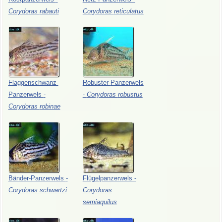
Corydoras
rabauti
Corydoras
reticulatus
Flaggenschwanz-
Robuster
Panzerwels
Panzerwels
-
-
Corydoras
robustus
Corydoras
robinae
Bänder-Panzerwels
-
Flügelpanzerwels
-
Corydoras
schwartzi
Corydoras
semiaquilus