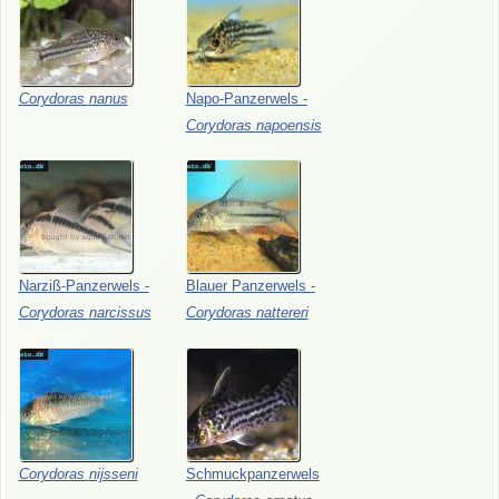
Corydoras
nanus
Napo-Panzerwels
-
Corydoras
napoensis
Narziß-Panzerwels
-
Blauer
Panzerwels
-
Corydoras
narcissus
Corydoras
nattereri
Corydoras
nijsseni
Schmuckpanzerwels