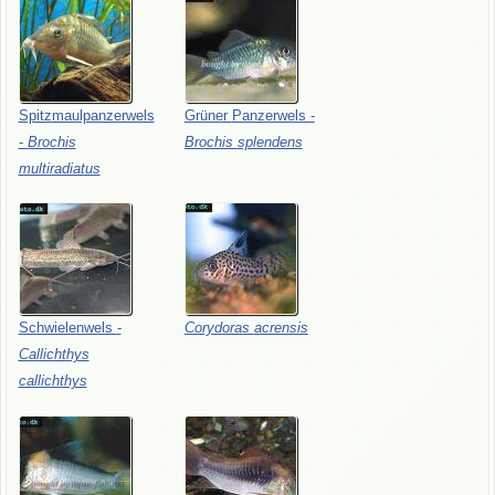
Spitzmaulpanzerwels
Grüner
Panzerwels
-
-
Brochis
Brochis
splendens
multiradiatus
Schwielenwels
-
Corydoras
acrensis
Callichthys
callichthys