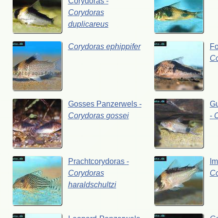
Corydoras
-
Corydoras
duplicareus
Corydoras
ephippifer
F
C
Gosses
Panzerwels
-
G
Corydoras
gossei
-
Prachtcorydoras
-
Im
Corydoras
C
haraldschultzi