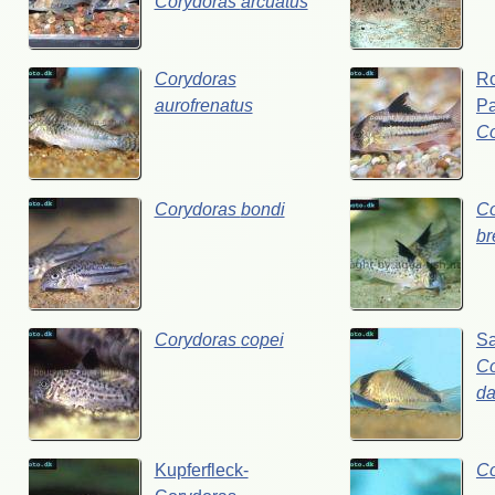
Corydoras
arcuatus
Corydoras
Ro
aurofrenatus
P
C
Corydoras
bondi
Co
br
Corydoras
copei
S
Co
da
Kupferfleck-
C