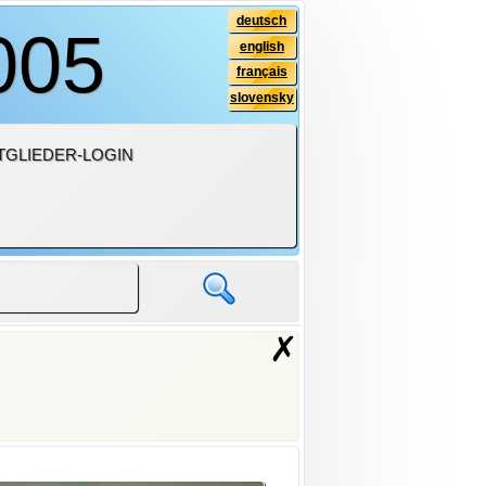
deutsch
005
english
français
slovensky
TGLIEDER-LOGIN
✗