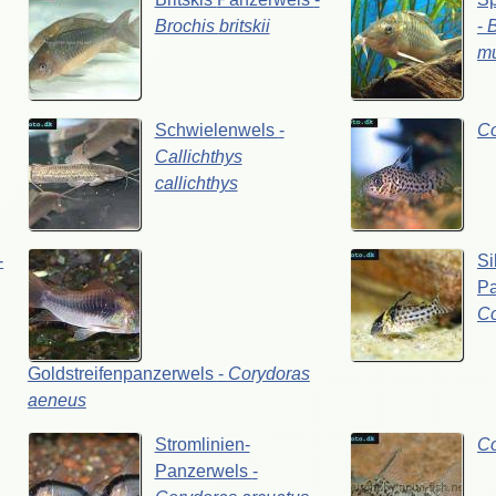
Brochis
britskii
-
B
mu
Schwielenwels
-
C
Callichthys
callichthys
-
Si
P
C
Goldstreifenpanzerwels
-
Corydoras
aeneus
Stromlinien-
C
Panzerwels
-