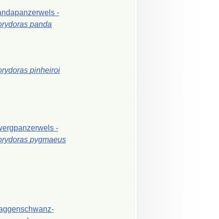
andapanzerwels
-
orydoras
panda
orydoras
pinheiroi
wergpanzerwels
-
orydoras
pygmaeus
aggenschwanz-