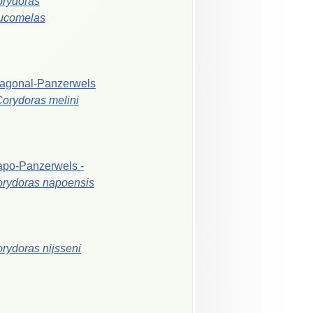
rydoras
ucomelas
agonal-Panzerwels
Corydoras
melini
apo-Panzerwels
-
orydoras
napoensis
orydoras
nijsseni