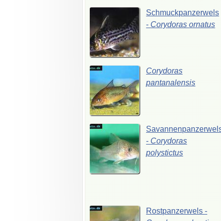
Schmuckpanzerwels
-
Corydoras
ornatus
Corydoras
pantanalensis
Savannenpanzerwel
-
Corydoras
polystictus
Rostpanzerwels
-