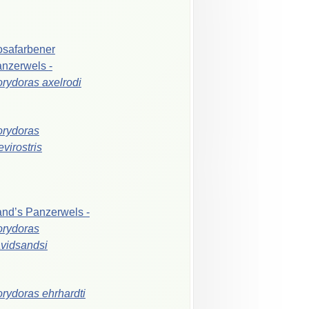
safarbener
anzerwels
-
orydoras
axelrodi
rydoras
evirostris
and’s
Panzerwels
-
rydoras
vidsandsi
orydoras
ehrhardti