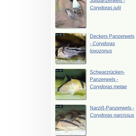
Julipanzerwels
-
Corydoras
julii
Deckers
Panzerwels
-
Corydoras
loxozonus
Schwarzrücken-
Panzerwels
-
Corydoras
metae
Narziß-Panzerwels
-
Corydoras
narcissus