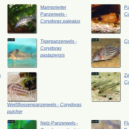
Marmorierter
P
Panzerwels
-
C
Corydoras
paleatus
Tigerpanzerwels
-
C
Corydoras
pastazensis
s
Z
C
Weißflossenpanzerwels
-
Corydoras
pulcher
Netz-Panzerwels
-
Fl