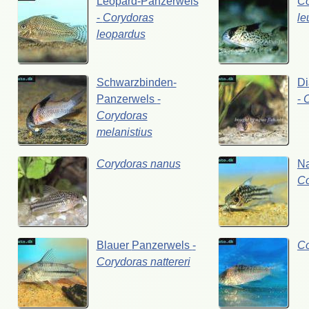
Leopard-Panzerwels
Co
-
Corydoras
le
leopardus
Schwarzbinden-
Di
Panzerwels
-
-
Corydoras
melanistius
Corydoras
nanus
N
C
Blauer
Panzerwels
-
C
Corydoras
nattereri