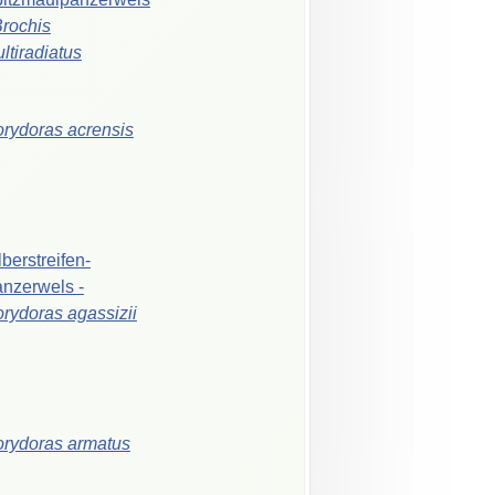
rochis
ltiradiatus
orydoras
acrensis
lberstreifen-
anzerwels
-
orydoras
agassizii
orydoras
armatus