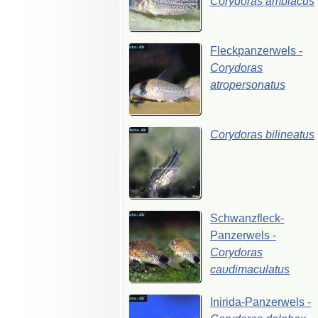
Corydoras
ambiacus
Fleckpanzerwels
-
Corydoras
atropersonatus
Corydoras
bilineatus
Schwanzfleck-
Panzerwels
-
Corydoras
caudimaculatus
Inirida-Panzerwels
-