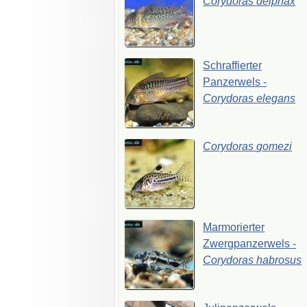
Corydoras
delphax
Schraffierter
Panzerwels
-
Corydoras
elegans
Corydoras
gomezi
Marmorierter
Zwergpanzerwels
-
Corydoras
habrosus