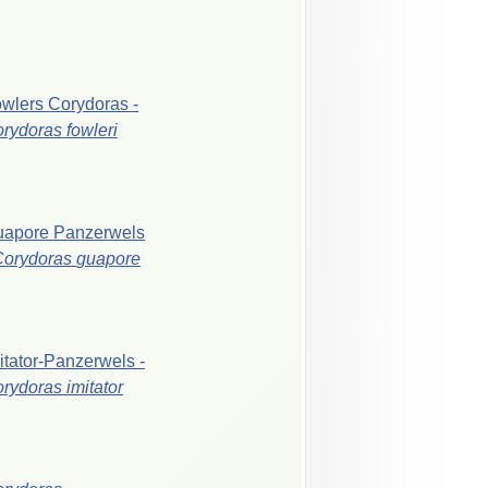
owlers
Corydoras
-
orydoras
fowleri
uapore
Panzerwels
Corydoras
guapore
itator-Panzerwels
-
orydoras
imitator