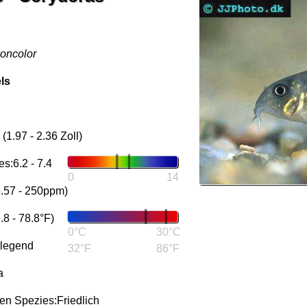
oncolor
ls
1.97 - 2.36 Zoll)
s:6.2 - 7.4
0
14
3.57 - 250ppm)
8 - 78.8°F)
0°C
30°C
rlegend
32°F
86°F
a
n Spezies:Friedlich