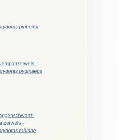
orydoras
pinheiroi
wergpanzerwels
-
orydoras
pygmaeus
aggenschwanz-
anzerwels
-
orydoras
robinae