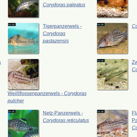
Corydoras
paleatus
Tigerpanzerwels
-
C
Corydoras
pastazensis
s
Z
C
Weißflossenpanzerwels
-
Corydoras
pulcher
Netz-Panzerwels
-
Fl
Corydoras
reticulatus
P
C