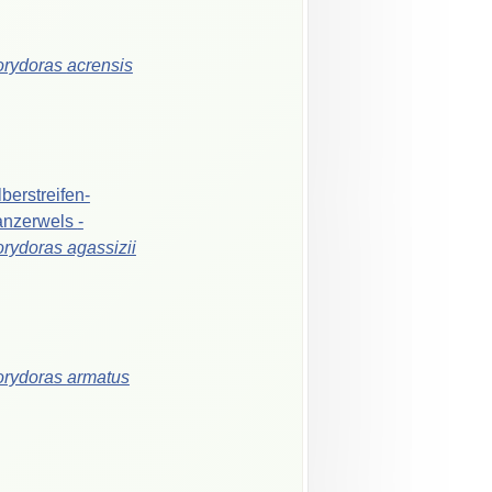
orydoras
acrensis
lberstreifen-
anzerwels
-
orydoras
agassizii
orydoras
armatus