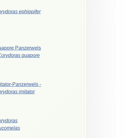
orydoras
ephippifer
uapore
Panzerwels
Corydoras
guapore
itator-Panzerwels
-
orydoras
imitator
rydoras
ucomelas