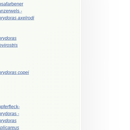
safarbener
anzerwels
-
orydoras
axelrodi
rydoras
evirostris
orydoras
copei
pferfleck-
orydoras
-
rydoras
plicareus