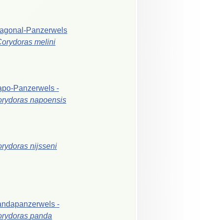
agonal-Panzerwels
Corydoras
melini
apo-Panzerwels
-
orydoras
napoensis
orydoras
nijsseni
andapanzerwels
-
orydoras
panda