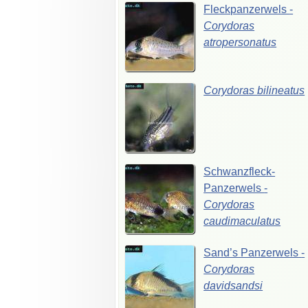
Fleckpanzerwels
-
Corydoras
atropersonatus
Corydoras
bilineatus
Schwanzfleck-
Panzerwels
-
Corydoras
caudimaculatus
Sand’s
Panzerwels
-
Corydoras
davidsandsi