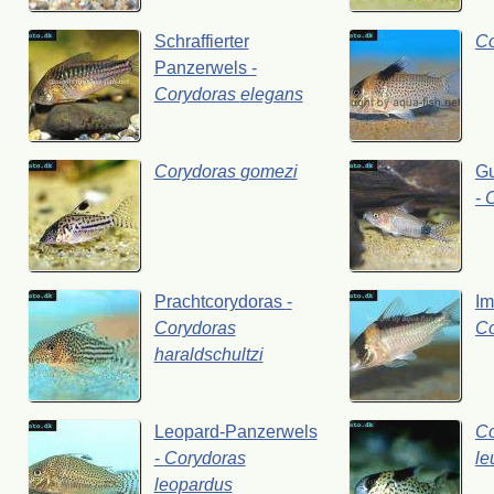
Schraffierter
C
Panzerwels
-
Corydoras
elegans
Corydoras
gomezi
G
-
Prachtcorydoras
-
Im
Corydoras
C
haraldschultzi
Leopard-Panzerwels
Co
-
Corydoras
le
leopardus