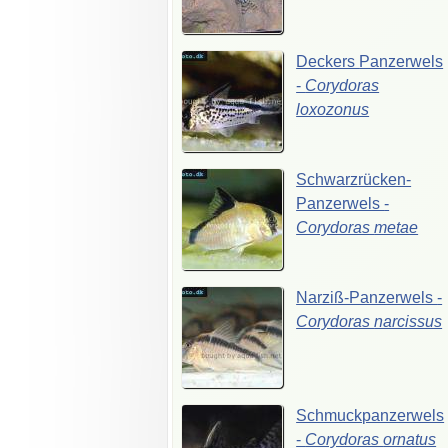
Deckers
Panzerwels
-
Corydoras
loxozonus
Schwarzrücken-
Panzerwels
-
Corydoras
metae
Narziß-Panzerwels
-
Corydoras
narcissus
Schmuckpanzerwels
-
Corydoras
ornatus