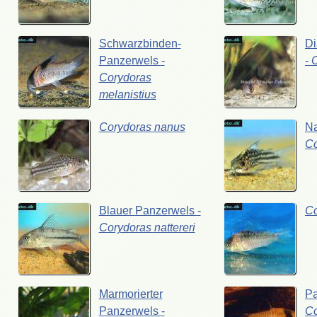
Schwarzbinden-
Di
Panzerwels
-
-
Corydoras
melanistius
Corydoras
nanus
N
C
Blauer
Panzerwels
-
C
Corydoras
nattereri
Marmorierter
P
Panzerwels
-
C