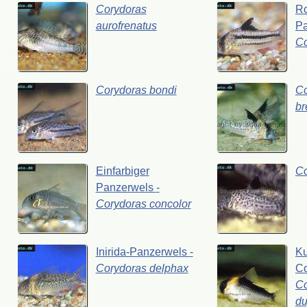
Corydoras
Ro
aurofrenatus
P
C
Corydoras
bondi
Co
br
Einfarbiger
C
Panzerwels
-
Corydoras
concolor
Inirida-Panzerwels
-
Ku
Corydoras
delphax
C
Co
du