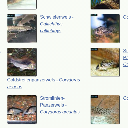
Schwielenwels
-
C
Callichthys
callichthys
-
Si
P
C
Goldstreifenpanzerwels
-
Corydoras
aeneus
Stromlinien-
C
Panzerwels
-
Corydoras
arcuatus