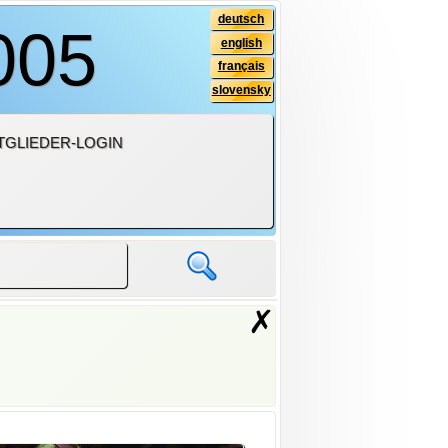
deutsch
005
english
français
slovensky
TGLIEDER-LOGIN
✗