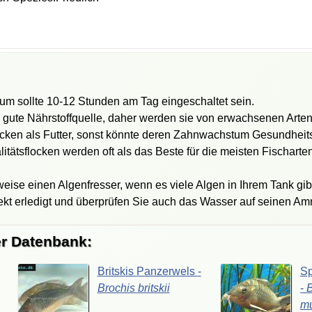
um sollte 10-12 Stunden am Tag eingeschaltet sein.
gute Nährstoffquelle, daher werden sie von erwachsenen Arten
ecken als Futter, sonst könnte deren Zahnwachstum Gesundhei
tätsflocken werden oft als das Beste für die meisten Fischarte
ise einen Algenfresser, wenn es viele Algen in Ihrem Tank gibt.
rfekt erledigt und überprüfen Sie auch das Wasser auf seinen A
er Datenbank:
Britskis
Panzerwels
-
Sp
Brochis
britskii
-
B
mu