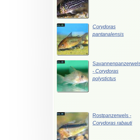
Corydoras
pantanalensis
Savannenpanzerwel
-
Corydoras
polystictus
Rostpanzerwels
-
Corydoras
rabauti