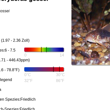
gossei
1.97 - 2.36 Zoll)
s:6 - 7.5
0
14
5.71 - 446.43ppm)
6 - 78.8°F)
0°C
30°C
rlegend
32°F
86°F
a
n Spezies:Friedlich
h-Spezies:Friedlich