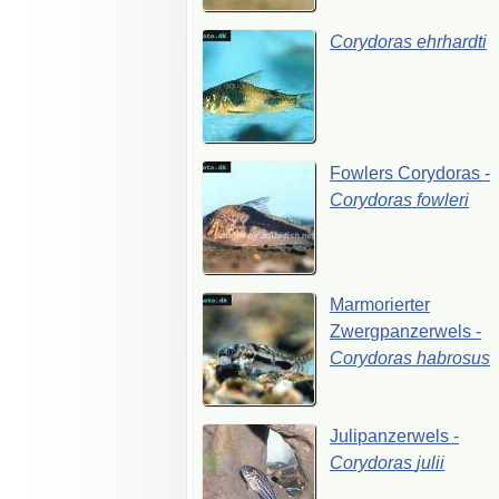
Corydoras
ehrhardti
Fowlers
Corydoras
-
Corydoras
fowleri
Marmorierter
Zwergpanzerwels
-
Corydoras
habrosus
Julipanzerwels
-
Corydoras
julii