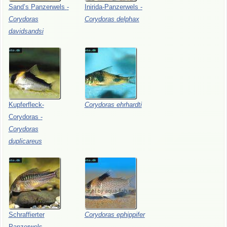
Sand’s
Panzerwels
-
Inirida-Panzerwels
-
Corydoras
Corydoras
delphax
davidsandsi
Kupferfleck-
Corydoras
ehrhardti
Corydoras
-
Corydoras
duplicareus
Schraffierter
Corydoras
ephippifer
Panzerwels
-