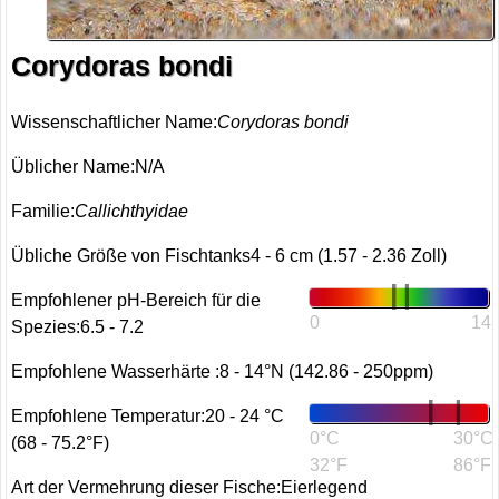
Corydoras bondi
Wissenschaftlicher Name:
Corydoras bondi
Üblicher Name:N/A
Familie:
Callichthyidae
Übliche Größe von Fischtanks4 - 6 cm (1.57 - 2.36 Zoll)
Empfohlener pH-Bereich für die
0
14
Spezies:6.5 - 7.2
Empfohlene Wasserhärte :8 - 14°N (142.86 - 250ppm)
Empfohlene Temperatur:20 - 24 °C
0°C
30°C
(68 - 75.2°F)
32°F
86°F
Art der Vermehrung dieser Fische:Eierlegend