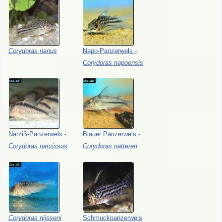
Corydoras
nanus
Napo-Panzerwels
-
Corydoras
napoensis
Narziß-Panzerwels
-
Blauer
Panzerwels
-
Corydoras
narcissus
Corydoras
nattereri
Corydoras
nijsseni
Schmuckpanzerwels