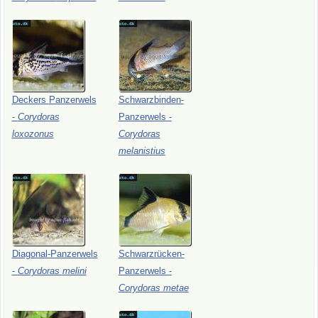
Deckers
Panzerwels
Schwarzbinden-
-
Corydoras
Panzerwels
-
loxozonus
Corydoras
melanistius
Diagonal-Panzerwels
Schwarzrücken-
-
Corydoras
melini
Panzerwels
-
Corydoras
metae