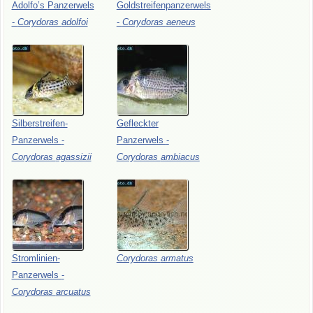
Adolfo’s
Panzerwels
Goldstreifenpanzerwels
-
Corydoras
adolfoi
-
Corydoras
aeneus
Silberstreifen-
Gefleckter
Panzerwels
-
Panzerwels
-
Corydoras
agassizii
Corydoras
ambiacus
Stromlinien-
Corydoras
armatus
Panzerwels
-
Corydoras
arcuatus