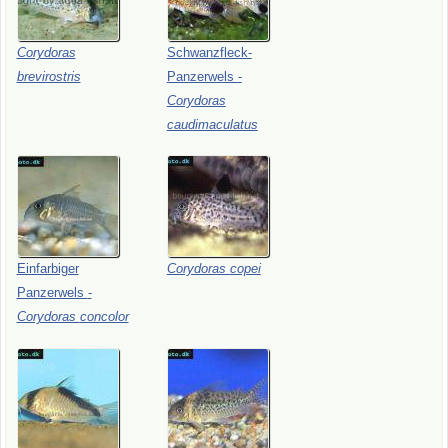
Corydoras
Schwanzfleck-
brevirostris
Panzerwels
-
Corydoras
caudimaculatus
Einfarbiger
Corydoras
copei
Panzerwels
-
Corydoras
concolor