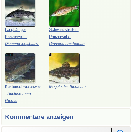
Langbärtiger
Schwanzstreifen-
Panzerwels
-
Panzerwels
-
Dianema
longibarbis
Dianema
urostriatum
Küstenschwielenwels
Megalechis
thoracata
-
Hoplosternum
littorale
Kommentare anzeigen