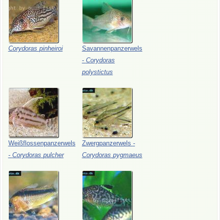
Corydoras
pinheiroi
Savannenpanzerwels
-
Corydoras
polystictus
Weißflossenpanzerwels
Zwergpanzerwels
-
-
Corydoras
pulcher
Corydoras
pygmaeus