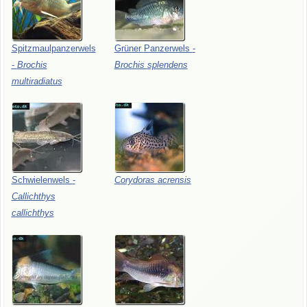
Spitzmaulpanzerwels
Grüner
Panzerwels
-
-
Brochis
Brochis
splendens
multiradiatus
Schwielenwels
-
Corydoras
acrensis
Callichthys
callichthys