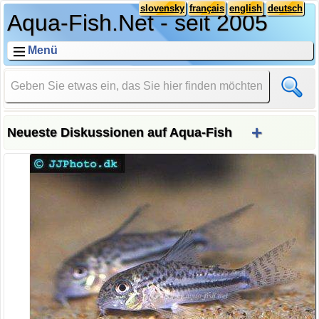
slovensky
français
english
deutsch
Aqua-Fish.Net - seit 2005
Menü
+
Neueste Diskussionen auf Aqua-Fish