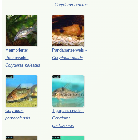
-
Corydoras
ornatus
Marmorierter
Pandapanzerwels
-
Panzerwels
-
Corydoras
panda
Corydoras
paleatus
Corydoras
Tigerpanzerwels
-
pantanalensis
Corydoras
pastazensis