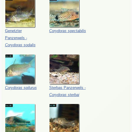
Genetzter
Corydoras
spectabilis
Panzerwels
-
Corydoras
sodalis
Corydoras
spilurus
Sterbas
Panzerwels
-
Corydoras
sterbai