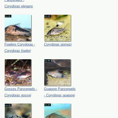
Corydoras
elegans
Fowlers
Corydoras
-
Corydoras
gomezi
Corydoras
fowleri
Gosses
Panzerwels
-
Guapore
Panzerwels
Corydoras
gossei
-
Corydoras
guapore