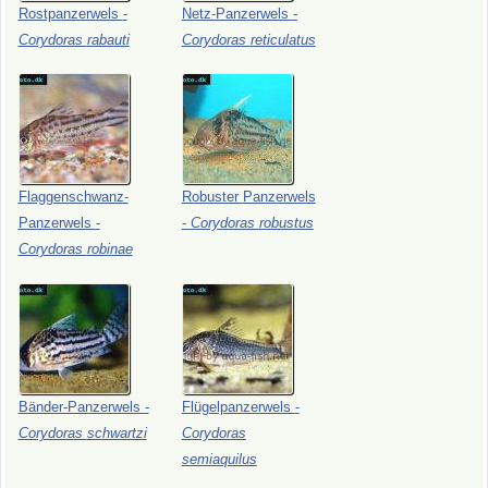
Rostpanzerwels
-
Netz-Panzerwels
-
Corydoras
rabauti
Corydoras
reticulatus
Flaggenschwanz-
Robuster
Panzerwels
Panzerwels
-
-
Corydoras
robustus
Corydoras
robinae
Bänder-Panzerwels
-
Flügelpanzerwels
-
Corydoras
schwartzi
Corydoras
semiaquilus