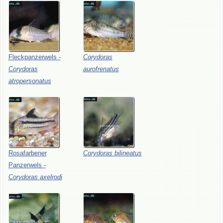
Fleckpanzerwels
-
Corydoras
Corydoras
aurofrenatus
atropersonatus
Rosafarbener
Corydoras
bilineatus
Panzerwels
-
Corydoras
axelrodi