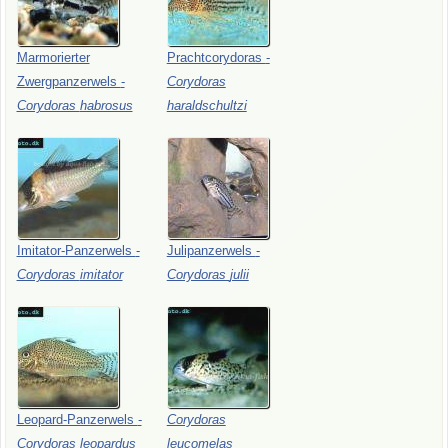
Marmorierter
Prachtcorydoras
-
Zwergpanzerwels
-
Corydoras
Corydoras
habrosus
haraldschultzi
Imitator-Panzerwels
-
Julipanzerwels
-
Corydoras
imitator
Corydoras
julii
Leopard-Panzerwels
-
Corydoras
Corydoras
leopardus
leucomelas