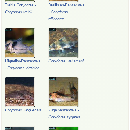
Treitls
Corydoras
-
Dreilinien-Panzerwels
Corydoras
treitlii
-
Corydoras
trilineatus
Miguelito-Panzerwels
Corydoras
weitzmani
-
Corydoras
virginiae
Corydoras
xinguensis
Zügelpanzerwels
-
Corydoras
zygatus