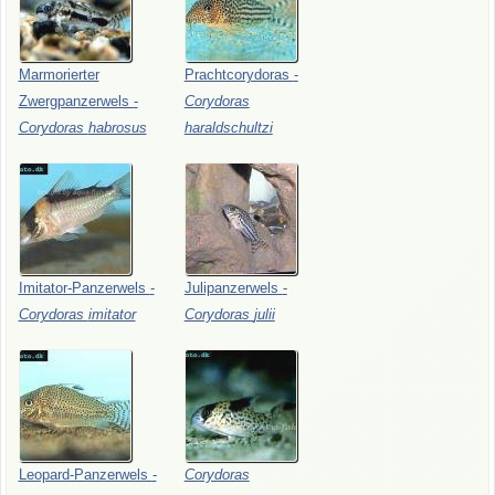
Marmorierter
Prachtcorydoras
-
Zwergpanzerwels
-
Corydoras
Corydoras
habrosus
haraldschultzi
Imitator-Panzerwels
-
Julipanzerwels
-
Corydoras
imitator
Corydoras
julii
Leopard-Panzerwels
-
Corydoras