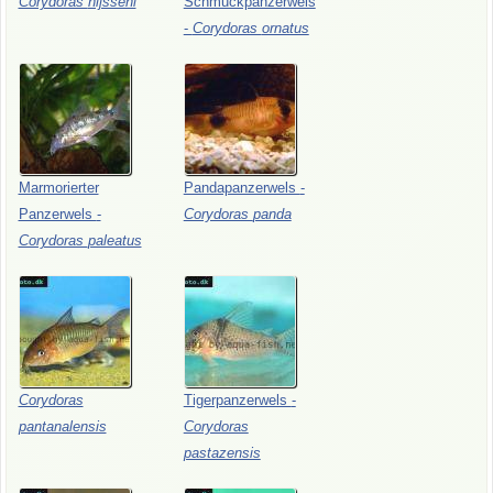
Corydoras
nijsseni
Schmuckpanzerwels
-
Corydoras
ornatus
Marmorierter
Pandapanzerwels
-
Panzerwels
-
Corydoras
panda
Corydoras
paleatus
Corydoras
Tigerpanzerwels
-
pantanalensis
Corydoras
pastazensis