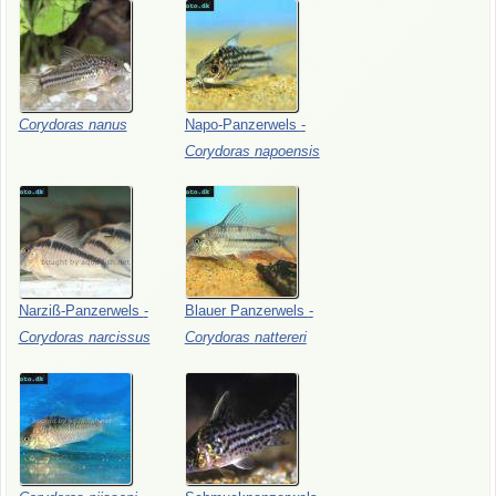
Corydoras
nanus
Napo-Panzerwels
-
Corydoras
napoensis
Narziß-Panzerwels
-
Blauer
Panzerwels
-
Corydoras
narcissus
Corydoras
nattereri