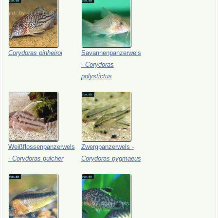
Corydoras
pinheiroi
Savannenpanzerwels
-
Corydoras
polystictus
Weißflossenpanzerwels
Zwergpanzerwels
-
-
Corydoras
pulcher
Corydoras
pygmaeus