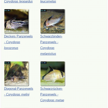
Corydoras
leopardus
leucomelas
Deckers
Panzerwels
Schwarzbinden-
-
Corydoras
Panzerwels
-
loxozonus
Corydoras
melanistius
Diagonal-Panzerwels
Schwarzrücken-
-
Corydoras
melini
Panzerwels
-
Corydoras
metae