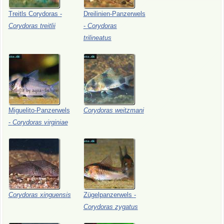
Treitls
Corydoras
-
Dreilinien-Panzerwels
Corydoras
treitlii
-
Corydoras
trilineatus
Miguelito-Panzerwels
Corydoras
weitzmani
-
Corydoras
virginiae
Corydoras
xinguensis
Zügelpanzerwels
-
Corydoras
zygatus