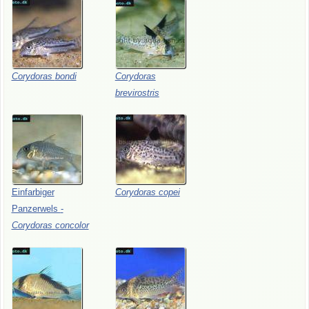
Corydoras
bondi
Corydoras
brevirostris
Einfarbiger
Corydoras
copei
Panzerwels
-
Corydoras
concolor