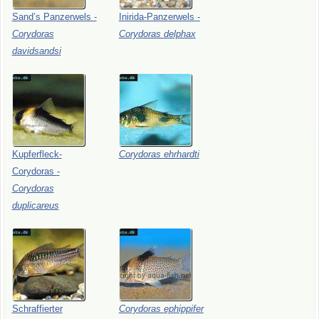
Sand’s
Panzerwels
-
Inirida-Panzerwels
-
Corydoras
Corydoras
delphax
davidsandsi
Kupferfleck-
Corydoras
ehrhardti
Corydoras
-
Corydoras
duplicareus
Schraffierter
Corydoras
ephippifer