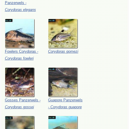
Panzerwels
-
Corydoras
elegans
Fowlers
Corydoras
-
Corydoras
gomezi
Corydoras
fowleri
Gosses
Panzerwels
-
Guapore
Panzerwels
Corydoras
gossei
-
Corydoras
guapore