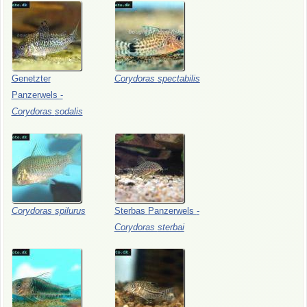
Genetzter
Corydoras
spectabilis
Panzerwels
-
Corydoras
sodalis
Corydoras
spilurus
Sterbas
Panzerwels
-
Corydoras
sterbai