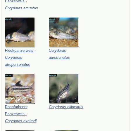
Panzerwels
-
Corydoras
arcuatus
Fleckpanzerwels
-
Corydoras
Corydoras
aurofrenatus
atropersonatus
Rosafarbener
Corydoras
bilineatus
Panzerwels
-
Corydoras
axelrodi