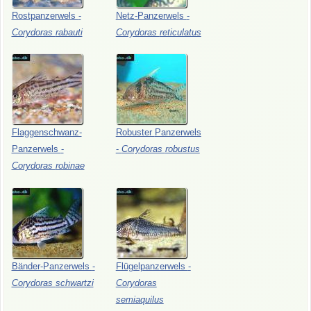
Rostpanzerwels
-
Netz-Panzerwels
-
Corydoras
rabauti
Corydoras
reticulatus
Flaggenschwanz-
Robuster
Panzerwels
Panzerwels
-
-
Corydoras
robustus
Corydoras
robinae
Bänder-Panzerwels
-
Flügelpanzerwels
-
Corydoras
schwartzi
Corydoras
semiaquilus