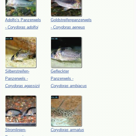
Adolfo’s
Panzerwels
Goldstreifenpanzerwels
-
Corydoras
adolfoi
-
Corydoras
aeneus
Silberstreifen-
Gefleckter
Panzerwels
-
Panzerwels
-
Corydoras
agassizii
Corydoras
ambiacus
Stromlinien-
Corydoras
armatus