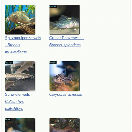
Spitzmaulpanzerwels
Grüner
Panzerwels
-
-
Brochis
Brochis
splendens
multiradiatus
Schwielenwels
-
Corydoras
acrensis
Callichthys
callichthys