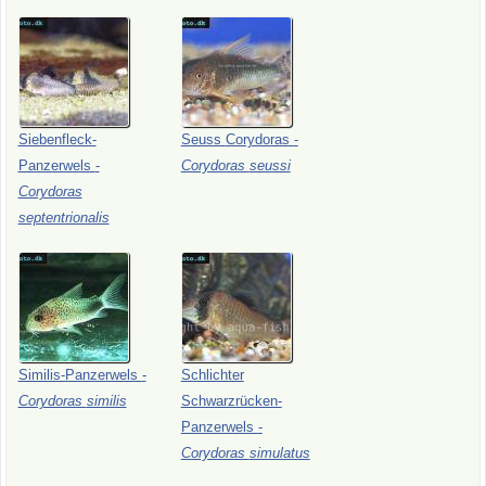
Siebenfleck-
Seuss
Corydoras
-
Panzerwels
-
Corydoras
seussi
Corydoras
septentrionalis
Similis-Panzerwels
-
Schlichter
Corydoras
similis
Schwarzrücken-
Panzerwels
-
Corydoras
simulatus