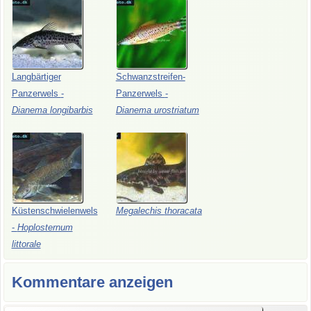
Langbärtiger
Schwanzstreifen-
Panzerwels
-
Panzerwels
-
Dianema
longibarbis
Dianema
urostriatum
Küstenschwielenwels
Megalechis
thoracata
-
Hoplosternum
littorale
Kommentare anzeigen