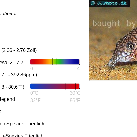
inheiroi
2.36 - 2.76 Zoll)
s:6.2 - 7.2
0
14
5.71 - 392.86ppm)
8 - 80.6°F)
0°C
30°C
rlegend
32°F
86°F
a
n Spezies:Friedlich
h-Spezies:Friedlich