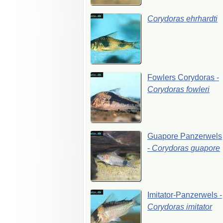
Corydoras
ehrhardti
Fowlers
Corydoras
-
Corydoras
fowleri
Guapore
Panzerwels
-
Corydoras
guapore
Imitator-Panzerwels
-
Corydoras
imitator