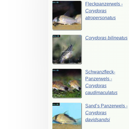
Fleckpanzerwels
-
Corydoras
atropersonatus
Corydoras
bilineatus
Schwanzfleck-
Panzerwels
-
Corydoras
caudimaculatus
Sand’s
Panzerwels
-
Corydoras
davidsandsi