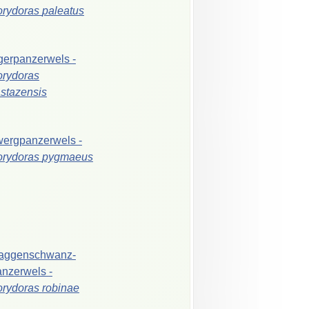
orydoras
paleatus
gerpanzerwels
-
rydoras
stazensis
wergpanzerwels
-
orydoras
pygmaeus
aggenschwanz-
anzerwels
-
orydoras
robinae