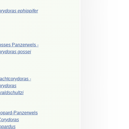
orydoras
ephippifer
osses
Panzerwels
-
orydoras
gossei
achtcorydoras
-
rydoras
raldschultzi
opard-Panzerwels
Corydoras
opardus