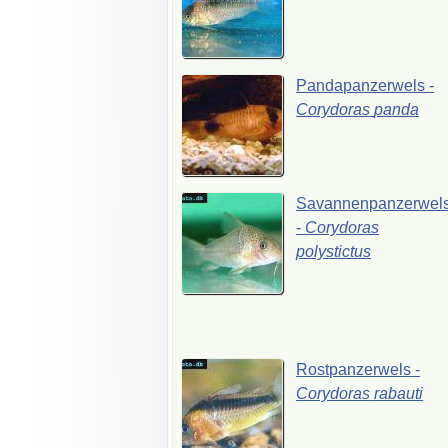
Pandapanzerwels
-
Corydoras
panda
Savannenpanzerwel
-
Corydoras
polystictus
Rostpanzerwels
-
Corydoras
rabauti