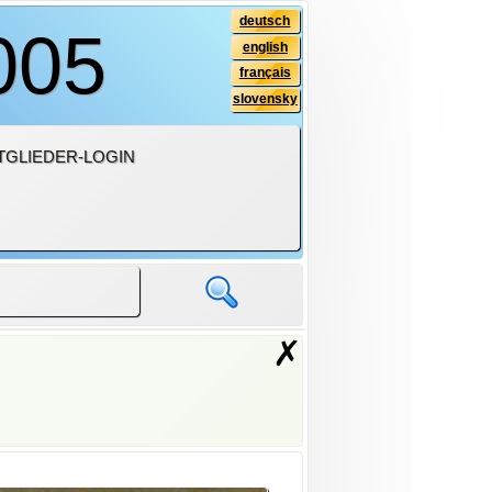
deutsch
005
english
français
slovensky
TGLIEDER-LOGIN
✗