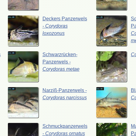
Deckers
Panzerwels
Sc
-
Corydoras
P
loxozonus
Co
me
s
Schwarzrücken-
C
Panzerwels
-
Corydoras
metae
Narziß-Panzerwels
-
Bl
s
Corydoras
narcissus
C
Schmuckpanzerwels
Ma
-
Corydoras
ornatus
P