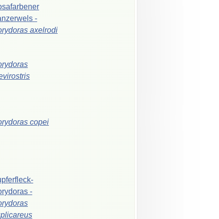
safarbener
anzerwels
-
orydoras
axelrodi
rydoras
evirostris
orydoras
copei
pferfleck-
orydoras
-
rydoras
plicareus