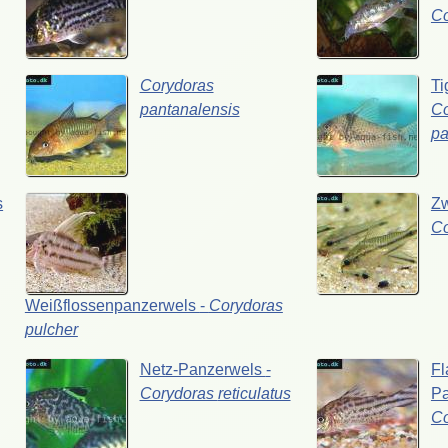
C
Corydoras
Ti
pantanalensis
Co
pa
s
Z
C
Weißflossenpanzerwels
-
Corydoras
pulcher
Netz-Panzerwels
-
Fl
Corydoras
reticulatus
P
C