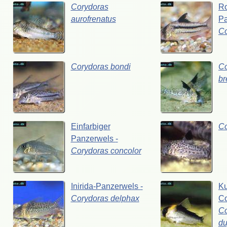
Corydoras
Ro
aurofrenatus
P
C
Corydoras
bondi
Co
br
Einfarbiger
C
Panzerwels
-
Corydoras
concolor
Inirida-Panzerwels
-
Ku
Corydoras
delphax
C
Co
du