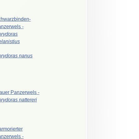
hwarzbinden-
anzerwels
-
rydoras
lanistius
orydoras
nanus
auer
Panzerwels
-
orydoras
nattereri
rmorierter
anzerwels
-