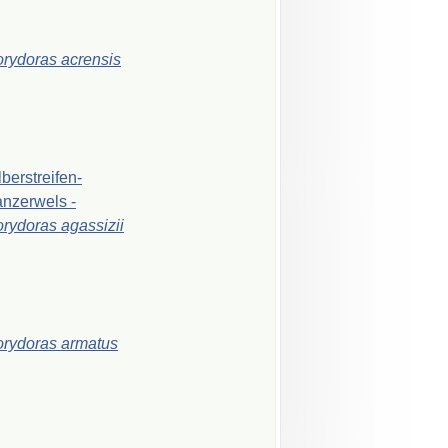
orydoras
acrensis
lberstreifen-
anzerwels
-
orydoras
agassizii
orydoras
armatus