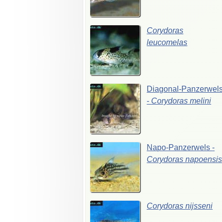
Corydoras
leucomelas
Diagonal-Panzerwel
-
Corydoras
melini
Napo-Panzerwels
-
Corydoras
napoensi
Corydoras
nijsseni