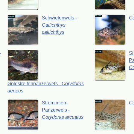
Schwielenwels
-
C
Callichthys
callichthys
-
Si
P
C
Goldstreifenpanzerwels
-
Corydoras
aeneus
Stromlinien-
C
Panzerwels
-
Corydoras
arcuatus