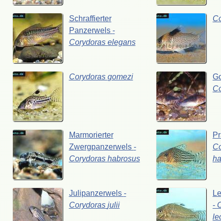
Schraffierter
C
Panzerwels
-
Corydoras
elegans
Corydoras
gomezi
G
C
Marmorierter
Pr
Zwergpanzerwels
-
Co
Corydoras
habrosus
ha
Julipanzerwels
-
Le
Corydoras
julii
-
le