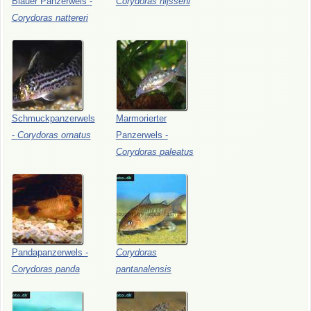
Blauer
Panzerwels
-
Corydoras
nijsseni
Corydoras
nattereri
Schmuckpanzerwels
Marmorierter
-
Corydoras
ornatus
Panzerwels
-
Corydoras
paleatus
Pandapanzerwels
-
Corydoras
Corydoras
panda
pantanalensis