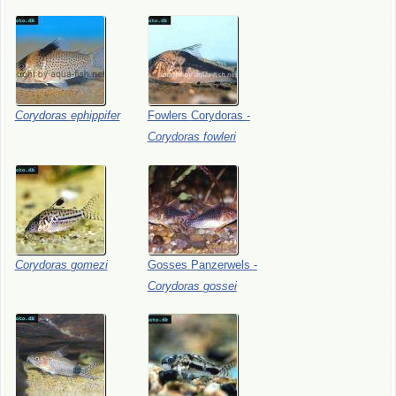
Corydoras
ephippifer
Fowlers
Corydoras
-
Corydoras
fowleri
Corydoras
gomezi
Gosses
Panzerwels
-
Corydoras
gossei