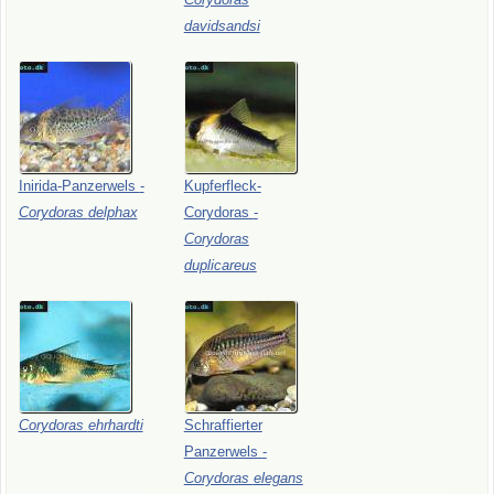
davidsandsi
Inirida-Panzerwels
-
Kupferfleck-
Corydoras
delphax
Corydoras
-
Corydoras
duplicareus
Corydoras
ehrhardti
Schraffierter
Panzerwels
-
Corydoras
elegans