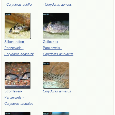
-
Corydoras
adolfoi
-
Corydoras
aeneus
Silberstreifen-
Gefleckter
Panzerwels
-
Panzerwels
-
Corydoras
agassizii
Corydoras
ambiacus
Stromlinien-
Corydoras
armatus
Panzerwels
-
Corydoras
arcuatus