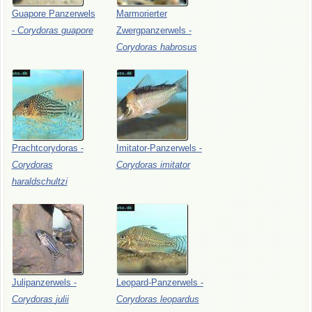
Guapore
Panzerwels
Marmorierter
-
Corydoras
guapore
Zwergpanzerwels
-
Corydoras
habrosus
Prachtcorydoras
-
Imitator-Panzerwels
-
Corydoras
Corydoras
imitator
haraldschultzi
Julipanzerwels
-
Leopard-Panzerwels
-
Corydoras
julii
Corydoras
leopardus