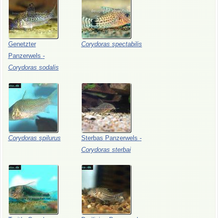
Genetzter
Corydoras
spectabilis
Panzerwels
-
Corydoras
sodalis
Corydoras
spilurus
Sterbas
Panzerwels
-
Corydoras
sterbai