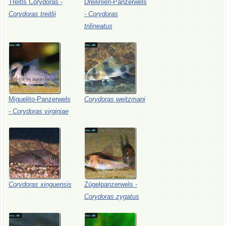
Treitls
Corydoras
-
Dreilinien-Panzerwels
Corydoras
treitlii
-
Corydoras
trilineatus
Miguelito-Panzerwels
Corydoras
weitzmani
-
Corydoras
virginiae
Corydoras
xinguensis
Zügelpanzerwels
-
Corydoras
zygatus