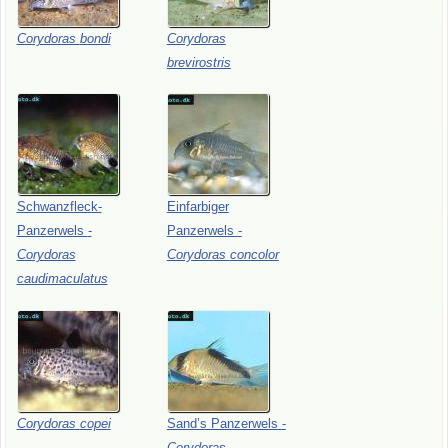
Corydoras
bondi
Corydoras
brevirostris
Schwanzfleck-
Einfarbiger
Panzerwels
-
Panzerwels
-
Corydoras
Corydoras
concolor
caudimaculatus
Corydoras
copei
Sand’s
Panzerwels
-
Corydoras