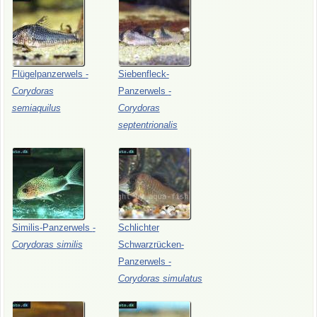
Flügelpanzerwels
-
Siebenfleck-
Corydoras
Panzerwels
-
semiaquilus
Corydoras
septentrionalis
Similis-Panzerwels
-
Schlichter
Corydoras
similis
Schwarzrücken-
Panzerwels
-
Corydoras
simulatus