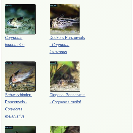
Corydoras
Deckers
Panzerwels
leucomelas
-
Corydoras
loxozonus
Schwarzbinden-
Diagonal-Panzerwels
Panzerwels
-
-
Corydoras
melini
Corydoras
melanistius