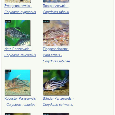
Zwergpanzerwels
-
Rostpanzerwels
-
Corydoras
pygmaeus
Corydoras
rabauti
Netz-Panzerwels
-
Flaggenschwanz-
Corydoras
reticulatus
Panzerwels
-
Corydoras
robinae
Robuster
Panzerwels
Bänder-Panzerwels
-
-
Corydoras
robustus
Corydoras
schwartzi