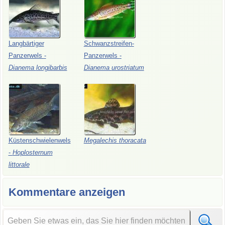
Langbärtiger
Schwanzstreifen-
Panzerwels
-
Panzerwels
-
Dianema
longibarbis
Dianema
urostriatum
Küstenschwielenwels
Megalechis
thoracata
-
Hoplosternum
littorale
Kommentare anzeigen