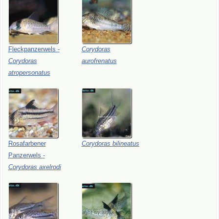
Fleckpanzerwels
-
Corydoras
Corydoras
aurofrenatus
atropersonatus
Rosafarbener
Corydoras
bilineatus
Panzerwels
-
Corydoras
axelrodi