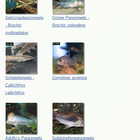
Spitzmaulpanzerwels
Grüner
Panzerwels
-
-
Brochis
Brochis
splendens
multiradiatus
Schwielenwels
-
Corydoras
acrensis
Callichthys
callichthys
Adolfo’s
Panzerwels
Goldstreifenpanzerwels