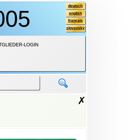
deutsch
005
english
français
slovensky
TGLIEDER-LOGIN
✗