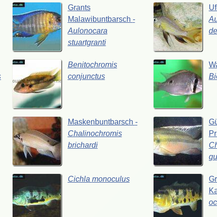
Grants
Uf
Malawibuntbarsch
-
Au
Aulonocara
de
stuartgranti
Benitochromis
W
s
conjunctus
B
Maskenbuntbarsch
-
Gü
Chalinochromis
Pr
brichardi
Ch
gu
Cichla
monoculus
G
K
oc