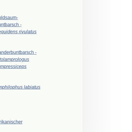
oldsaum-
ntbarsch
-
equidens
rivulatus
nderbuntbarsch
-
tolamprologus
mpressiceps
mphilophus
labiatus
rikanischer