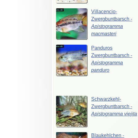
Villacencio-
Zwergbuntbarsch
-
Apistogramma
macmasteri
Panduros
Zwergbuntbarsch
-
Apistogramma
panduro
Schwarzkehl-
Zwergbuntbarsch
-
Apistogramma
viejita
Blaukehlchen
-