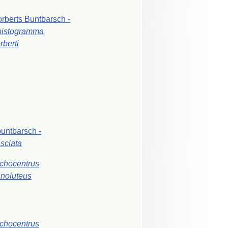
rberts
Buntbarsch
-
pistogramma
rberti
buntbarsch
-
asciata
chocentrus
noluteus
chocentrus