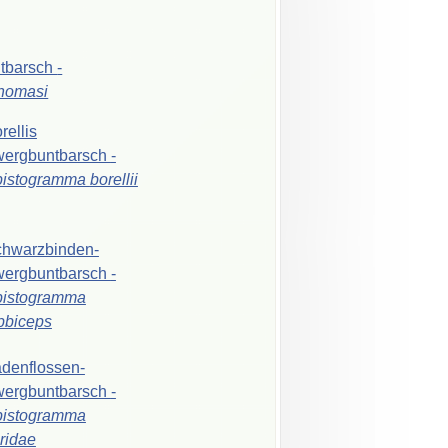
ntbarsch
-
thomasi
rellis
wergbuntbarsch
-
pistogramma
borellii
hwarzbinden-
wergbuntbarsch
-
pistogramma
bbiceps
denflossen-
wergbuntbarsch
-
pistogramma
iridae