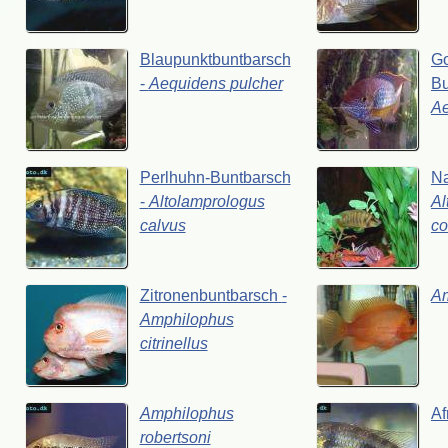
Blaupunktbuntbarsch
G
-
Aequidens
pulcher
Bu
A
Perlhuhn-Buntbarsch
Na
-
Altolamprologus
Al
calvus
co
Zitronenbuntbarsch
-
A
Amphilophus
citrinellus
Amphilophus
Af
robertsoni