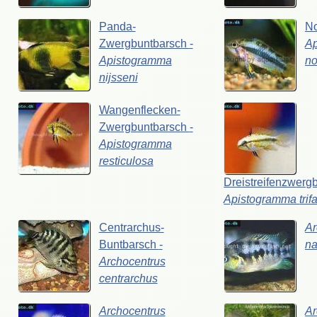
Panda-
No
Zwergbuntbarsch
-
A
Apistogramma
no
nijsseni
Wangenflecken-
Zwergbuntbarsch
-
Apistogramma
resticulosa
Dreistreifenzwerg
Apistogramma
trif
Centrarchus-
Ar
Buntbarsch
-
na
Archocentrus
centrarchus
Archocentrus
Ar