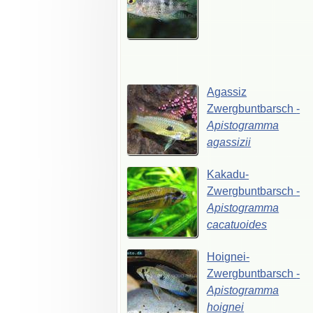
Agassiz
Zwergbuntbarsch
-
Apistogramma
agassizii
Kakadu-
Zwergbuntbarsch
-
Apistogramma
cacatuoides
Hoignei-
Zwergbuntbarsch
-
Apistogramma
hoignei