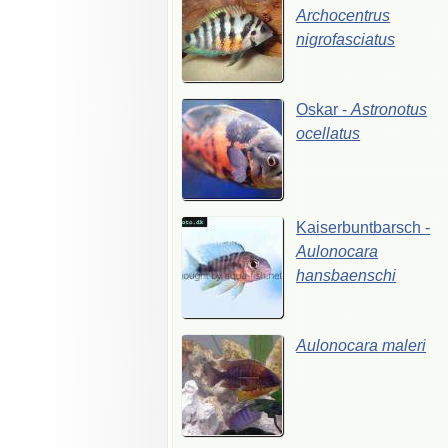
Archocentrus
nigrofasciatus
Oskar
-
Astronotus
ocellatus
Kaiserbuntbarsch
-
Aulonocara
hansbaenschi
Aulonocara
maleri