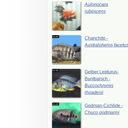
Aulonocara
rubescens
Chanchito
-
Australoheros
facetu
Gelber
Lepturus-
Buntbarsch
-
Buccochromis
rhoadesii
Godman-Cichlide
-
Chuco
godmanni