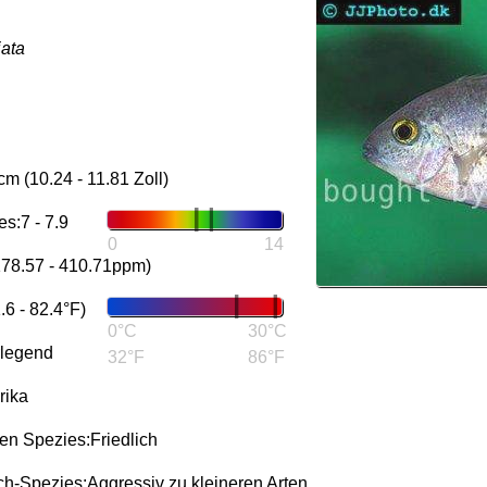
iata
m (10.24 - 11.81 Zoll)
s:7 - 7.9
0
14
178.57 - 410.71ppm)
6 - 82.4°F)
0°C
30°C
rlegend
32°F
86°F
rika
n Spezies:Friedlich
-Spezies:Aggressiv zu kleineren Arten