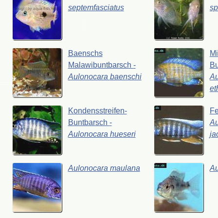
septemfasciatus
sp
Baenschs
Mi
Malawibuntbarsch
-
Bu
Aulonocara
baenschi
Au
et
Kondensstreifen-
F
Buntbarsch
-
Au
Aulonocara
hueseri
ja
Aulonocara
maulana
A