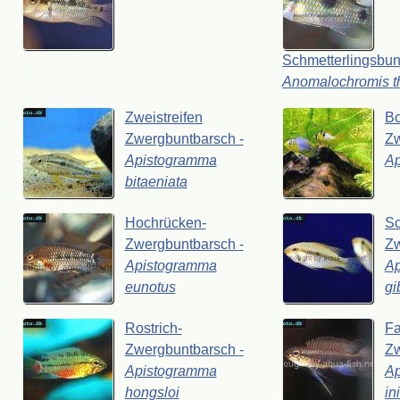
Schmetterlingsbu
Anomalochromis
Zweistreifen
Bo
Zwergbuntbarsch
-
Z
Apistogramma
A
bitaeniata
Hochrücken-
Sc
Zwergbuntbarsch
-
Z
Apistogramma
A
eunotus
gi
Rostrich-
Fa
Zwergbuntbarsch
-
Z
Apistogramma
A
hongsloi
in