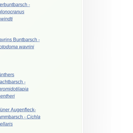
erbuntbarsch
-
lonocranus
windti
avrins
Buntbarsch
-
iotodoma
wavrini
nthers
achtbarsch
-
romidotilapia
entheri
rüner
Augenfleck-
ammbarsch
-
Cichla
ellaris