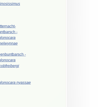
inosissimus
tternacht-
ntbarsch
-
lonocara
helwynnae
eenbuntbarsch
-
lonocara
cobfreibergi
ulonocara
nyassae