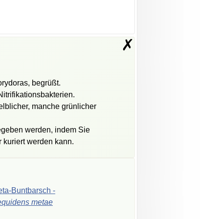
✗
orydoras, begrüßt.
trifikationsbakterien.
lblicher, manche grünlicher
 gegeben werden, indem Sie
 kuriert werden kann.
ta-Buntbarsch
-
equidens
metae