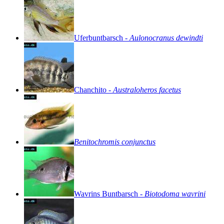
Uferbuntbarsch
-
Aulonocranus
dewindti
Chanchito
-
Australoheros
facetus
Benitochromis
conjunctus
Wavrins
Buntbarsch
-
Biotodoma
wavrini