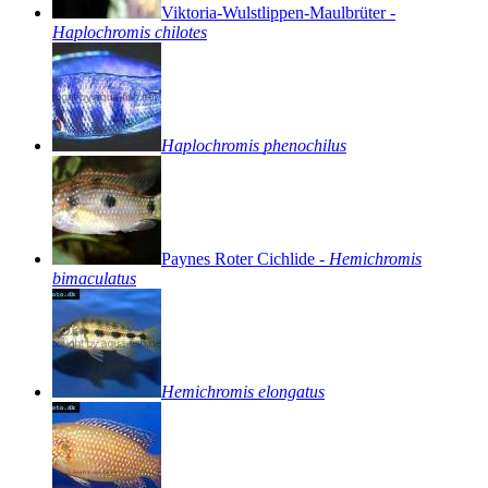
Viktoria-Wulstlippen-Maulbrüter
-
Haplochromis
chilotes
Haplochromis
phenochilus
Paynes
Roter
Cichlide
-
Hemichromis
bimaculatus
Hemichromis
elongatus