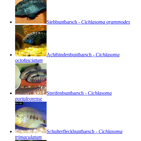
Siebbuntbarsch
-
Cichlasoma
grammodes
Achtbindenbuntbarsch
-
Cichlasoma
octofasciatum
Streifenbuntbarsch
-
Cichlasoma
portalegrense
Schulterfleckbuntbarsch
-
Cichlasoma
trimaculatum