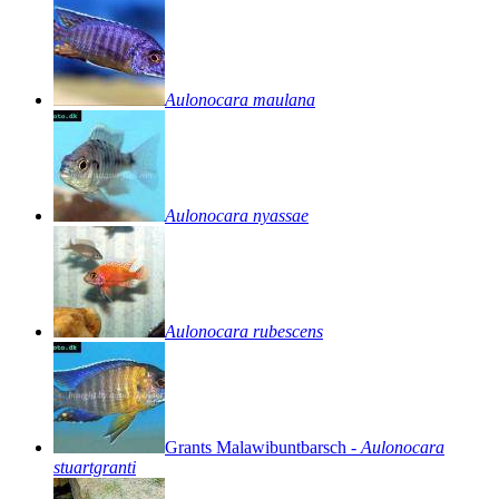
Aulonocara
maulana
Aulonocara
nyassae
Aulonocara
rubescens
Grants
Malawibuntbarsch
-
Aulonocara
stuartgranti