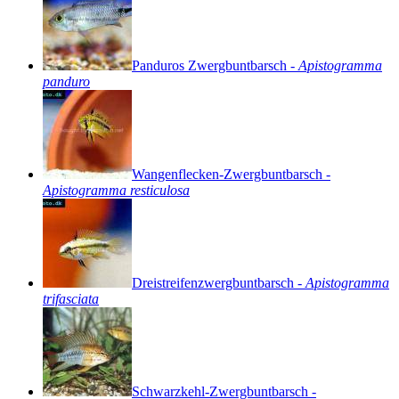
Panduros
Zwergbuntbarsch
-
Apistogramma
panduro
Wangenflecken-Zwergbuntbarsch
-
Apistogramma
resticulosa
Dreistreifenzwergbuntbarsch
-
Apistogramma
trifasciata
Schwarzkehl-Zwergbuntbarsch
-