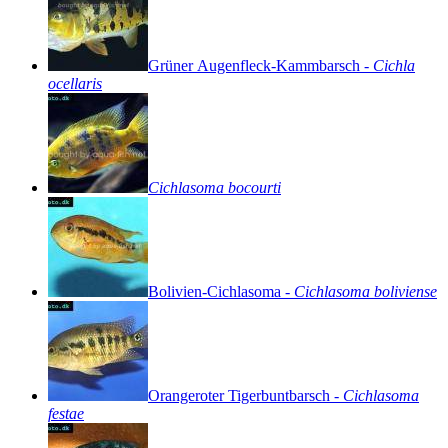
Grüner
Augenfleck-Kammbarsch
-
Cichla
ocellaris
Cichlasoma
bocourti
Bolivien-Cichlasoma
-
Cichlasoma
boliviense
Orangeroter
Tigerbuntbarsch
-
Cichlasoma
festae