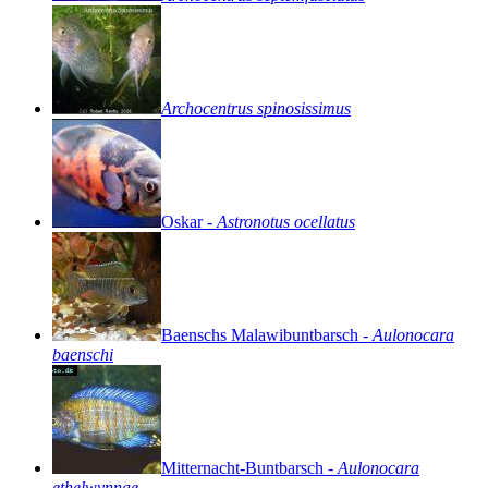
Archocentrus
spinosissimus
Oskar
-
Astronotus
ocellatus
Baenschs
Malawibuntbarsch
-
Aulonocara
baenschi
Mitternacht-Buntbarsch
-
Aulonocara
ethelwynnae