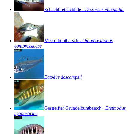
Schachbrettcichlide
-
Dicrossus
maculatus
Messerbuntbarsch
-
Dimidiochromis
compressiceps
Ectodus
descampsii
Gestreifter
Grundelbuntbarsch
-
Eretmodus
cyanostictus