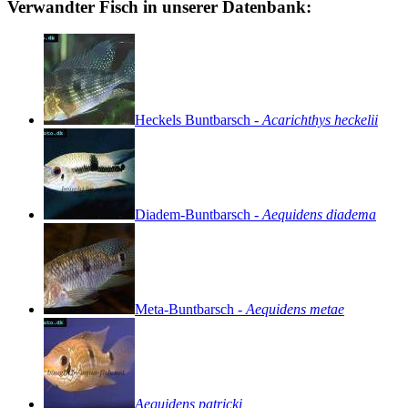
Verwandter Fisch in unserer Datenbank:
Heckels
Buntbarsch
-
Acarichthys
heckelii
Diadem-Buntbarsch
-
Aequidens
diadema
Meta-Buntbarsch
-
Aequidens
metae
Aequidens
patricki