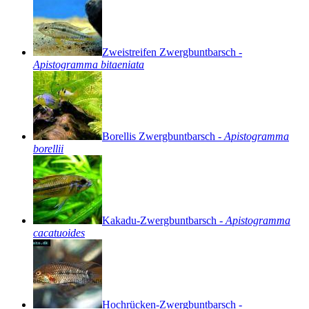
Zweistreifen
Zwergbuntbarsch
-
Apistogramma
bitaeniata
Borellis
Zwergbuntbarsch
-
Apistogramma
borellii
Kakadu-Zwergbuntbarsch
-
Apistogramma
cacatuoides
Hochrücken-Zwergbuntbarsch
-