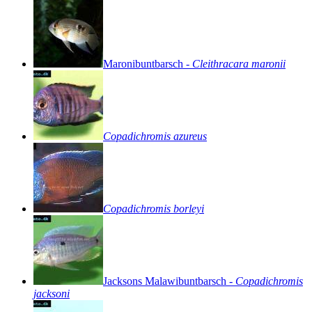
Maronibuntbarsch
-
Cleithracara
maronii
Copadichromis
azureus
Copadichromis
borleyi
Jacksons
Malawibuntbarsch
-
Copadichromis
jacksoni