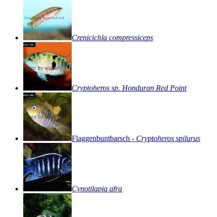
Crenicichla
compressiceps
Cryptoheros
sp.
Honduran
Red
Point
Flaggenbuntbarsch
-
Cryptoheros
spilurus
Cynotilapia
afra