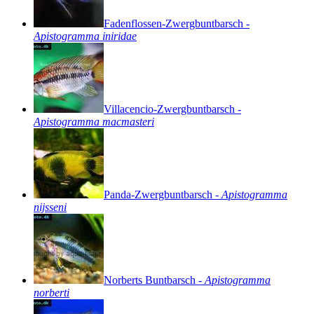
Fadenflossen-Zwergbuntbarsch
-
Apistogramma
iniridae
Villacencio-Zwergbuntbarsch
-
Apistogramma
macmasteri
Panda-Zwergbuntbarsch
-
Apistogramma
nijsseni
Norberts
Buntbarsch
-
Apistogramma
norberti