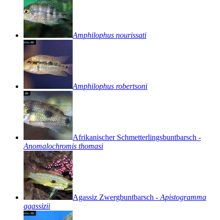
Amphilophus
nourissati
Amphilophus
robertsoni
Afrikanischer
Schmetterlingsbuntbarsch
-
Anomalochromis
thomasi
Agassiz
Zwergbuntbarsch
-
Apistogramma
agassizii