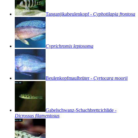
Tanganjikabeulenkopf
-
Cyphotilapia
frontosa
Cyprichromis
leptosoma
Beulenkopfmaulbrüter
-
Cyrtocara
moorii
Gabelschwanz-Schachbrettcichlide
-
Dicrossus
filamentosus