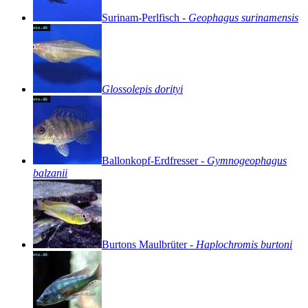
Surinam-Perlfisch
-
Geophagus
surinamensis
Glossolepis
dorityi
Ballonkopf-Erdfresser
-
Gymnogeophagus
balzanii
Burtons
Maulbrüter
-
Haplochromis
burtoni