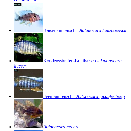
Kaiserbuntbarsch
-
Aulonocara
hansbaenschi
Kondensstreifen-Buntbarsch
-
Aulonocara
hueseri
Feenbuntbarsch
-
Aulonocara
jacobfreibergi
Aulonocara
maleri