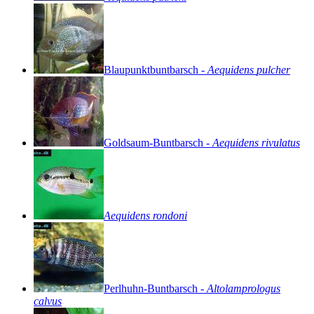
Blaupunktbuntbarsch
-
Aequidens
pulcher
Goldsaum-Buntbarsch
-
Aequidens
rivulatus
Aequidens
rondoni
Perlhuhn-Buntbarsch
-
Altolamprologus
calvus