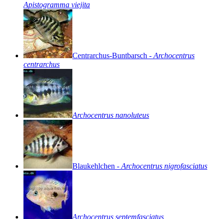
Apistogramma
viejita
Centrarchus-Buntbarsch
-
Archocentrus
centrarchus
Archocentrus
nanoluteus
Blaukehlchen
-
Archocentrus
nigrofasciatus
Archocentrus
septemfasciatus