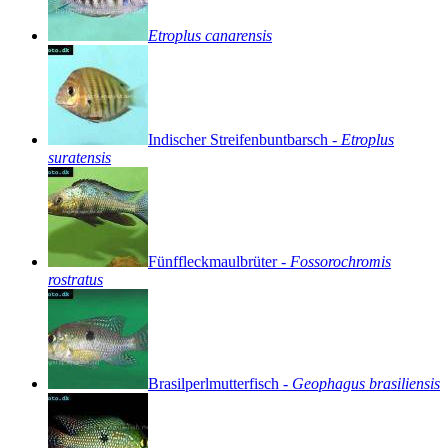
Etroplus
canarensis
Indischer
Streifenbuntbarsch
-
Etroplus
suratensis
Fünffleckmaulbrüter
-
Fossorochromis
rostratus
Brasilperlmutterfisch
-
Geophagus
brasiliensis