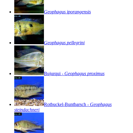
Geophagus
iporangensis
Geophagus
pellegrini
Bujurqui
-
Geophagus
proximus
Rotbuckel-Buntbarsch
-
Geophagus
steindachneri