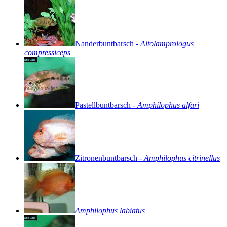
Nanderbuntbarsch
-
Altolamprologus
compressiceps
Pastellbuntbarsch
-
Amphilophus
alfari
Zitronenbuntbarsch
-
Amphilophus
citrinellus
Amphilophus
labiatus