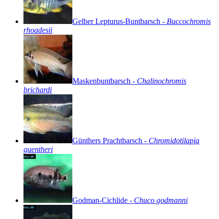
Gelber
Lepturus-Buntbarsch
-
Buccochromis
rhoadesii
Maskenbuntbarsch
-
Chalinochromis
brichardi
Günthers
Prachtbarsch
-
Chromidotilapia
guentheri
Godman-Cichlide
-
Chuco
godmanni