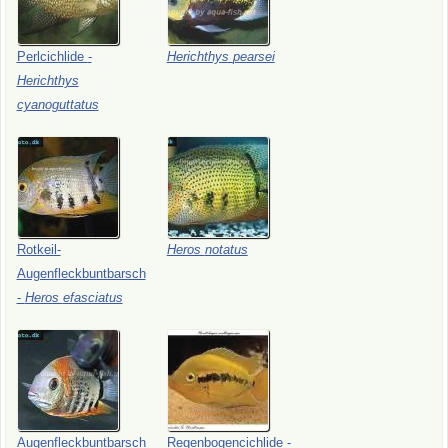
Perlcichlide
-
Herichthys
pearsei
Herichthys
cyanoguttatus
Rotkeil-
Heros
notatus
Augenfleckbuntbarsch
-
Heros
efasciatus
Augenfleckbuntbarsch
Regenbogencichlide
-