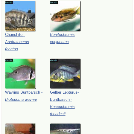
Chanchito
-
Benitochromis
Australoheros
conjunctus
facetus
Wavrins
Buntbarsch
-
Gelber
Lepturus-
Biotodoma
wavrini
Buntbarsch
-
Buccochromis
rhoadesii