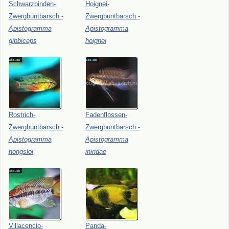
Schwarzbinden-
Hoignei-
Zwergbuntbarsch
-
Zwergbuntbarsch
-
Apistogramma
Apistogramma
gibbiceps
hoignei
Rostrich-
Fadenflossen-
Zwergbuntbarsch
-
Zwergbuntbarsch
-
Apistogramma
Apistogramma
hongsloi
iniridae
Villacencio-
Panda-