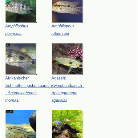
Amphilophus
Amphilophus
nourissati
robertsoni
Afrikanischer
Agassiz
Schmetterlingsbuntbarsch
Zwergbuntbarsch
-
-
Anomalochromis
Apistogramma
thomasi
agassizii