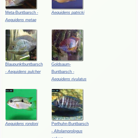
Meta-Buntbarsch
-
Aequidens
patricki
Aequidens
metae
Blaupunktbuntbarsch
Goldsaum-
-
Aequidens
pulcher
Buntbarsch
-
Aequidens
rivulatus
Aequidens
rondoni
Perlhuhn-Buntbarsch
-
Altolamprologus