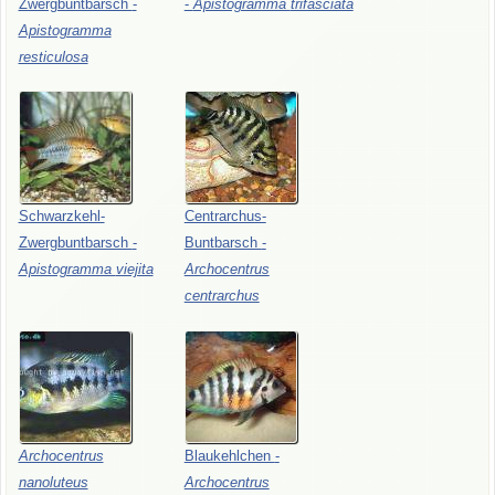
Zwergbuntbarsch
-
-
Apistogramma
trifasciata
Apistogramma
resticulosa
Schwarzkehl-
Centrarchus-
Zwergbuntbarsch
-
Buntbarsch
-
Apistogramma
viejita
Archocentrus
centrarchus
Archocentrus
Blaukehlchen
-
nanoluteus
Archocentrus