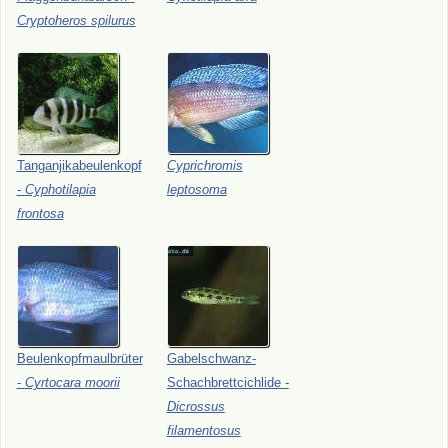
Cryptoheros
spilurus
Tanganjikabeulenkopf
Cyprichromis
-
Cyphotilapia
leptosoma
frontosa
Beulenkopfmaulbrüter
Gabelschwanz-
-
Cyrtocara
moorii
Schachbrettcichlide
-
Dicrossus
filamentosus