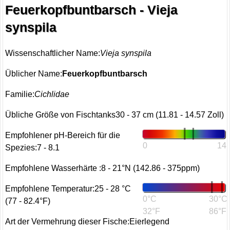
Feuerkopfbuntbarsch - Vieja
synspila
Wissenschaftlicher Name:
Vieja synspila
Üblicher Name:
Feuerkopfbuntbarsch
Familie:
Cichlidae
Übliche Größe von Fischtanks30 - 37 cm (11.81 - 14.57 Zoll)
Empfohlener pH-Bereich für die
0
14
Spezies:7 - 8.1
Empfohlene Wasserhärte :8 - 21°N (142.86 - 375ppm)
Empfohlene Temperatur:25 - 28 °C
0°C
30°C
(77 - 82.4°F)
32°F
86°F
Art der Vermehrung dieser Fische:Eierlegend