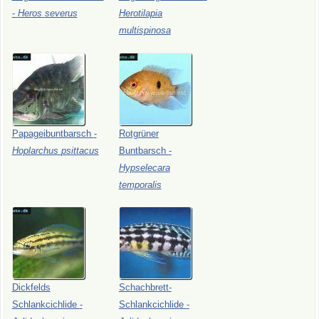
-
Heros
severus
Herotilapia
multispinosa
Papageibuntbarsch
-
Rotgrüner
Hoplarchus
psittacus
Buntbarsch
-
Hypselecara
temporalis
Dickfelds
Schachbrett-
Schlankcichlide
-
Schlankcichlide
-