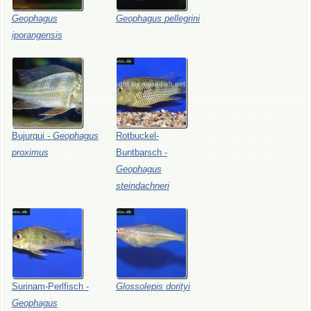
Geophagus
Geophagus
pellegrini
iporangensis
Bujurqui
-
Geophagus
Rotbuckel-
proximus
Buntbarsch
-
Geophagus
steindachneri
Surinam-Perlfisch
-
Glossolepis
dorityi
Geophagus