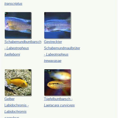
transcriptus
Schabemundbuntbarsch
Gestreckter
-
Labeotropheus
Schabemundmaulbrüter
fuelleborni
-
Labeotropheus
trewavasae
Gelber
Tüpfelbuntbarsch
-
Labidochromis
-
Laetacara
curviceps
Labidochromis
caeruleus