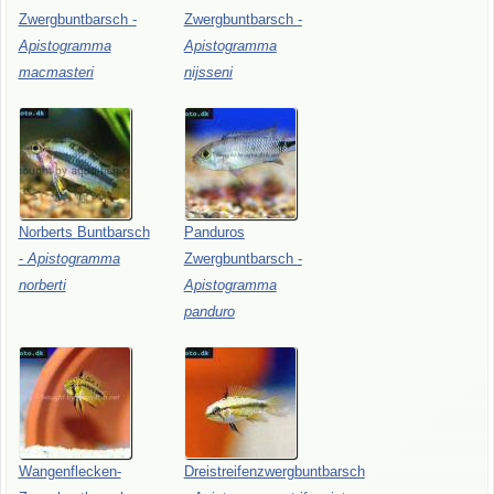
Zwergbuntbarsch
-
Zwergbuntbarsch
-
Apistogramma
Apistogramma
macmasteri
nijsseni
Norberts
Buntbarsch
Panduros
-
Apistogramma
Zwergbuntbarsch
-
norberti
Apistogramma
panduro
Wangenflecken-
Dreistreifenzwergbuntbarsch