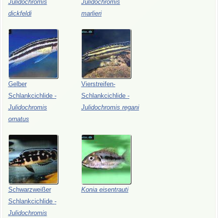
Julidochromis
Julidochromis
dickfeldi
marlieri
Gelber
Vierstreifen-
Schlankcichlide
-
Schlankcichlide
-
Julidochromis
Julidochromis
regani
ornatus
Schwarzweißer
Konia
eisentrauti
Schlankcichlide
-
Julidochromis