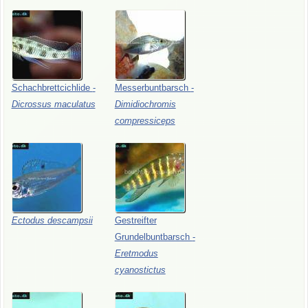
Schachbrettcichlide
-
Messerbuntbarsch
-
Dicrossus
maculatus
Dimidiochromis
compressiceps
Ectodus
descampsii
Gestreifter
Grundelbuntbarsch
-
Eretmodus
cyanostictus