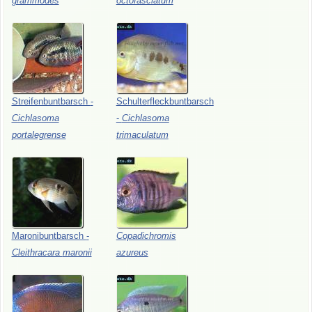
grammodes
octofasciatum
Streifenbuntbarsch
-
Schulterfleckbuntbarsch
Cichlasoma
-
Cichlasoma
portalegrense
trimaculatum
Maronibuntbarsch
-
Copadichromis
Cleithracara
maronii
azureus