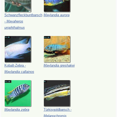
Schwanzfleckbuntbarsch
Maylandia
aurora
-
Mayaheros
urophthalmus
Kobalt-Zebra
-
Maylandia
greshakei
Maylandia
callainos
Maylandia
zebra
Türkisgoldbarsch
-
Melanochromis