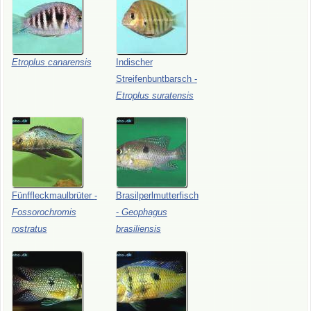
Etroplus
canarensis
Indischer
Streifenbuntbarsch
-
Etroplus
suratensis
Fünffleckmaulbrüter
-
Brasilperlmutterfisch
Fossorochromis
-
Geophagus
rostratus
brasiliensis