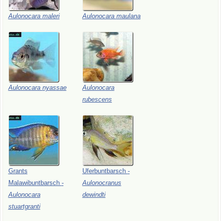
Aulonocara
maleri
Aulonocara
maulana
Aulonocara
nyassae
Aulonocara
rubescens
Grants
Uferbuntbarsch
-
Malawibuntbarsch
-
Aulonocranus
Aulonocara
dewindti
stuartgranti