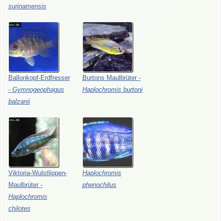
surinamensis
Ballonkopf-Erdfresser
Burtons
Maulbrüter
-
-
Gymnogeophagus
Haplochromis
burtoni
balzanii
Viktoria-Wulstlippen-
Haplochromis
Maulbrüter
-
phenochilus
Haplochromis
chilotes