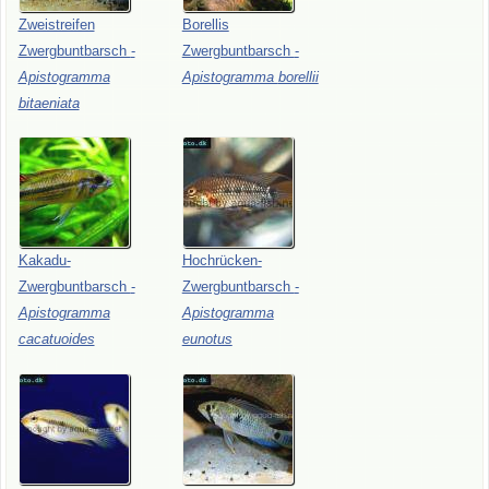
Zweistreifen
Borellis
Zwergbuntbarsch
-
Zwergbuntbarsch
-
Apistogramma
Apistogramma
borellii
bitaeniata
Kakadu-
Hochrücken-
Zwergbuntbarsch
-
Zwergbuntbarsch
-
Apistogramma
Apistogramma
cacatuoides
eunotus