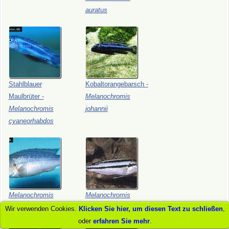
auratus
Stahlblauer
Kobaltorangebarsch
-
Maulbrüter
-
Melanochromis
Melanochromis
johannii
cyaneorhabdos
Melanochromis
Melanochromis
lepidiadaptes
parallelus
Wir verwenden Cookies.
Klicken Sie hier, um diesen Text zu schließen
,
oder
erfahren Sie mehr
.