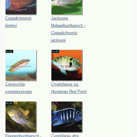
Copadichromis
Jacksons
borleyi
Malawibuntbarsch
-
Copadichromis
jacksoni
Crenicichla
Cryptoheros
sp.
compressiceps
Honduran
Red
Point
Flaggenbuntbarsch
-
Cynotilapia
afra