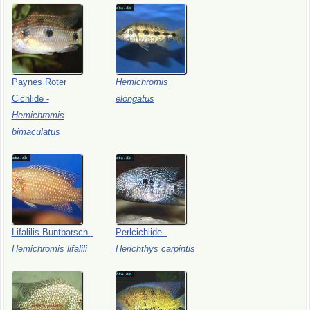
Paynes
Roter
Hemichromis
Cichlide
-
elongatus
Hemichromis
bimaculatus
Lifalilis
Buntbarsch
-
Perlcichlide
-
Hemichromis
lifalili
Herichthys
carpintis