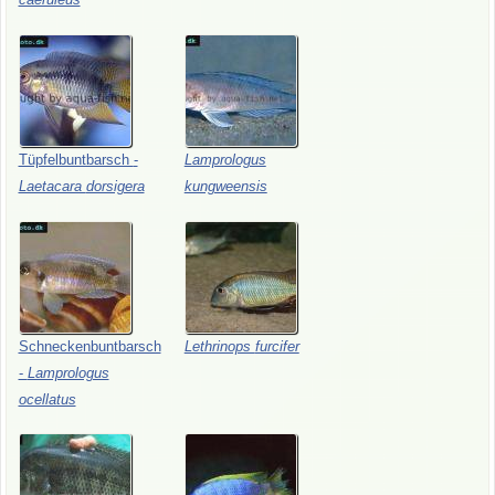
Tüpfelbuntbarsch
-
Lamprologus
Laetacara
dorsigera
kungweensis
Schneckenbuntbarsch
Lethrinops
furcifer
-
Lamprologus
ocellatus