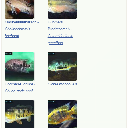
Maskenbuntbarsch
-
Günthers
Chalinochromis
Prachtbarsch
-
brichardi
Chromidotilapia
guentheri
Godman-Cichlide
-
Cichla
monoculus
Chuco
godmanni