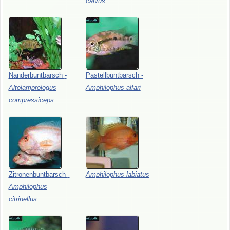
calvus
Nanderbuntbarsch
-
Pastellbuntbarsch
-
Altolamprologus
Amphilophus
alfari
compressiceps
Zitronenbuntbarsch
-
Amphilophus
labiatus
Amphilophus
citrinellus