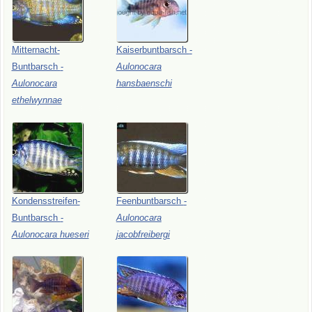
Mitternacht-
Kaiserbuntbarsch
-
Buntbarsch
-
Aulonocara
Aulonocara
hansbaenschi
ethelwynnae
Kondensstreifen-
Feenbuntbarsch
-
Buntbarsch
-
Aulonocara
Aulonocara
hueseri
jacobfreibergi