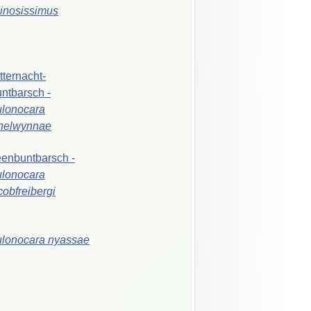
inosissimus
tternacht-
ntbarsch
-
lonocara
helwynnae
eenbuntbarsch
-
lonocara
cobfreibergi
ulonocara
nyassae