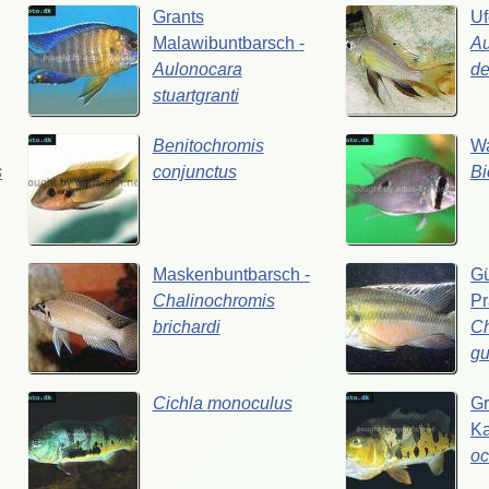
Grants
Uf
Malawibuntbarsch
-
Au
Aulonocara
de
stuartgranti
Benitochromis
W
s
conjunctus
B
Maskenbuntbarsch
-
Gü
Chalinochromis
Pr
brichardi
Ch
gu
Cichla
monoculus
G
K
oc