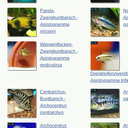
Panda-
No
Zwergbuntbarsch
-
A
Apistogramma
no
nijsseni
Wangenflecken-
Zwergbuntbarsch
-
Apistogramma
resticulosa
Dreistreifenzwerg
Apistogramma
trif
Centrarchus-
Ar
Buntbarsch
-
na
Archocentrus
centrarchus
Archocentrus
Ar