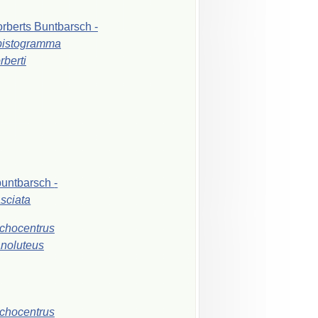
rberts
Buntbarsch
-
pistogramma
rberti
buntbarsch
-
asciata
chocentrus
noluteus
chocentrus