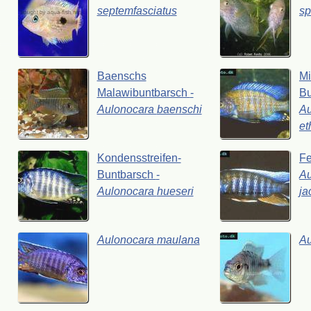
septemfasciatus
sp
Baenschs
Mi
Malawibuntbarsch
-
Bu
Aulonocara
baenschi
Au
et
Kondensstreifen-
F
Buntbarsch
-
Au
Aulonocara
hueseri
ja
Aulonocara
maulana
A