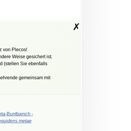
✗
tz von Plecos!
dere Weise gesichert ist.
d (stellen Sie ebenfalls
rmehrende gemeinsam mit
ta-Buntbarsch
-
equidens
metae