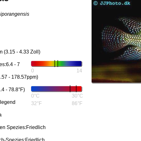
iporangensis
(3.15 - 4.33 Zoll)
s:6.4 - 7
0
14
3.57 - 178.57ppm)
4 - 78.8°F)
0°C
30°C
rlegend
32°F
86°F
a
n Spezies:Friedlich
h-Spezies:Friedlich