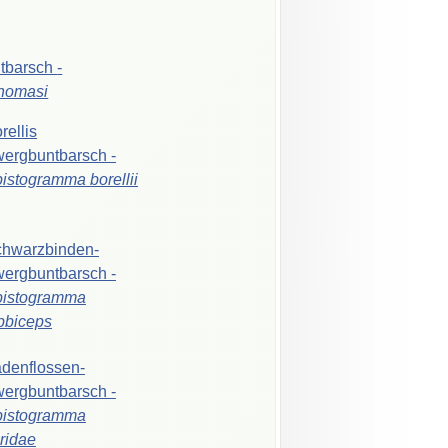
ntbarsch
-
thomasi
rellis
wergbuntbarsch
-
pistogramma
borellii
hwarzbinden-
wergbuntbarsch
-
pistogramma
bbiceps
denflossen-
wergbuntbarsch
-
pistogramma
iridae