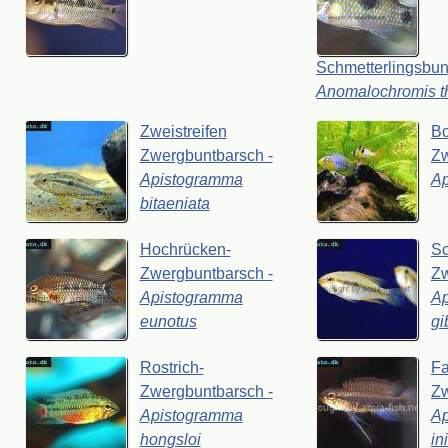
Schmetterlingsbu
Anomalochromis
Zweistreifen
Bo
Zwergbuntbarsch
-
Z
Apistogramma
A
bitaeniata
Hochrücken-
Sc
Zwergbuntbarsch
-
Z
Apistogramma
A
eunotus
gi
Rostrich-
Fa
Zwergbuntbarsch
-
Z
Apistogramma
A
hongsloi
in