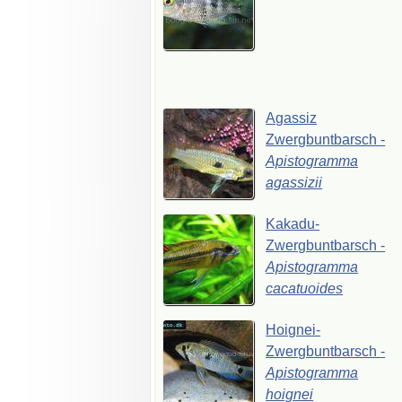
Agassiz
Zwergbuntbarsch
-
Apistogramma
agassizii
Kakadu-
Zwergbuntbarsch
-
Apistogramma
cacatuoides
Hoignei-
Zwergbuntbarsch
-
Apistogramma
hoignei