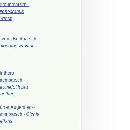
erbuntbarsch
-
lonocranus
windti
avrins
Buntbarsch
-
iotodoma
wavrini
nthers
achtbarsch
-
romidotilapia
entheri
rüner
Augenfleck-
ammbarsch
-
Cichla
ellaris