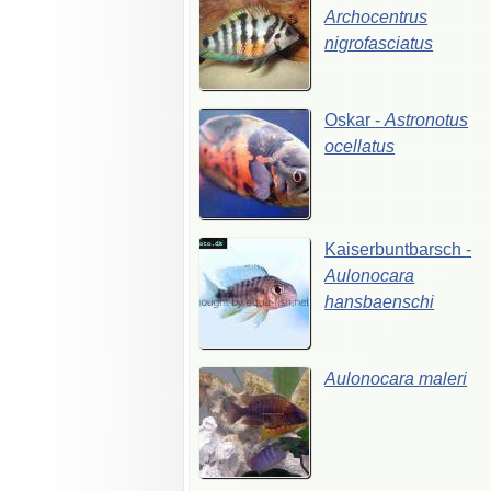
Archocentrus
nigrofasciatus
Oskar
-
Astronotus
ocellatus
Kaiserbuntbarsch
-
Aulonocara
hansbaenschi
Aulonocara
maleri