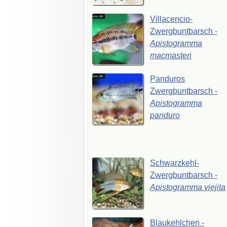
Villacencio-
Zwergbuntbarsch
-
Apistogramma
macmasteri
Panduros
Zwergbuntbarsch
-
Apistogramma
panduro
Schwarzkehl-
Zwergbuntbarsch
-
Apistogramma
viejita
Blaukehlchen
-