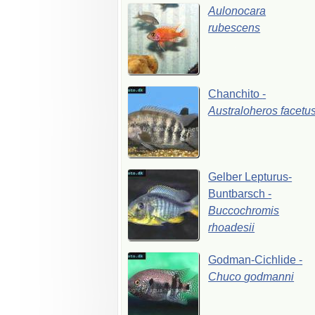
Aulonocara
rubescens
Chanchito
-
Australoheros
facetu
Gelber
Lepturus-
Buntbarsch
-
Buccochromis
rhoadesii
Godman-Cichlide
-
Chuco
godmanni