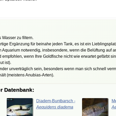
 Wasser zu filtern.
artige Ergänzung für beinahe jeden Tank, es ist ein Lieblingspla
em Aquarium notwendig, insbesondere, wenn die Belüftung auf an
d empfohlen, wenn Ihre Goldfische nicht wie erwartet gefärbt sin
t ist).
nder unverträglich sein, besonders wenn man sich schnell ve
lt (meistens Anubias-Arten).
er Datenbank:
-
Diadem-Buntbarsch
-
Me
Aequidens
diadema
A