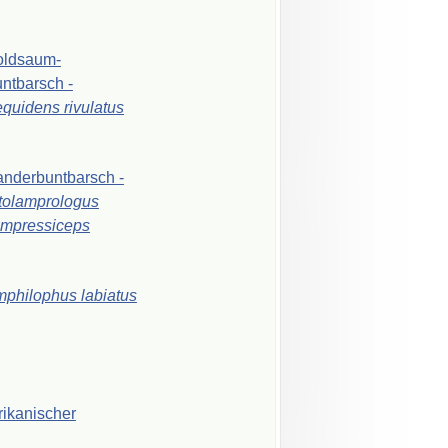
oldsaum-
ntbarsch
-
equidens
rivulatus
nderbuntbarsch
-
tolamprologus
mpressiceps
mphilophus
labiatus
rikanischer