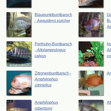
Blaupunktbuntbarsch
G
-
Aequidens
pulcher
Bu
A
Perlhuhn-Buntbarsch
Na
-
Altolamprologus
Al
calvus
co
Zitronenbuntbarsch
-
A
Amphilophus
citrinellus
Amphilophus
Af
robertsoni