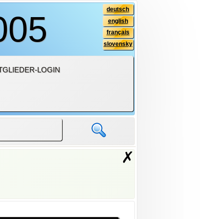
deutsch
005
english
français
slovensky
TGLIEDER-LOGIN
✗