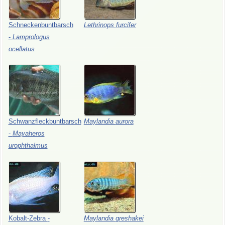
Schneckenbuntbarsch
Lethrinops
furcifer
-
Lamprologus
ocellatus
Schwanzfleckbuntbarsch
Maylandia
aurora
-
Mayaheros
urophthalmus
Kobalt-Zebra
-
Maylandia
greshakei