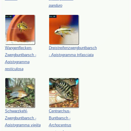
panduro
Wangenflecken-
Dreistreifenzwergbuntbarsch
Zwergbuntbarsch
-
-
Apistogramma
trifasciata
Apistogramma
resticulosa
Schwarzkehl-
Centrarchus-
Zwergbuntbarsch
-
Buntbarsch
-
Apistogramma
viejita
Archocentrus