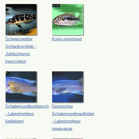
Schwarzweißer
Konia
eisentrauti
Schlankcichlide
-
Julidochromis
transcriptus
Schabemundbuntbarsch
Gestreckter
-
Labeotropheus
Schabemundmaulbrüter
fuelleborni
-
Labeotropheus
trewavasae