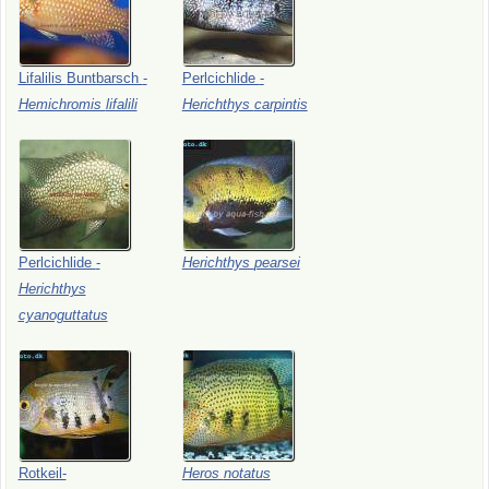
Lifalilis
Buntbarsch
-
Perlcichlide
-
Hemichromis
lifalili
Herichthys
carpintis
Perlcichlide
-
Herichthys
pearsei
Herichthys
cyanoguttatus
Rotkeil-
Heros
notatus