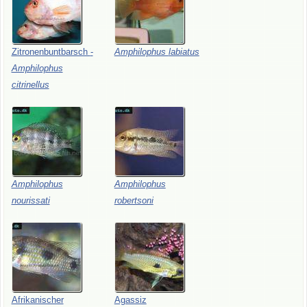
Zitronenbuntbarsch
-
Amphilophus
labiatus
Amphilophus
citrinellus
Amphilophus
Amphilophus
nourissati
robertsoni
Afrikanischer
Agassiz