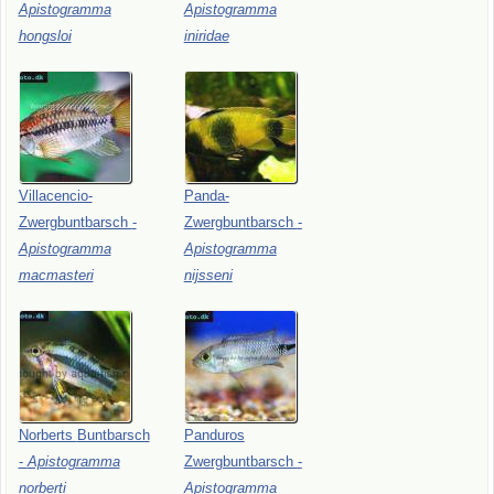
Apistogramma
Apistogramma
hongsloi
iniridae
Villacencio-
Panda-
Zwergbuntbarsch
-
Zwergbuntbarsch
-
Apistogramma
Apistogramma
macmasteri
nijsseni
Norberts
Buntbarsch
Panduros
-
Apistogramma
Zwergbuntbarsch
-
norberti
Apistogramma