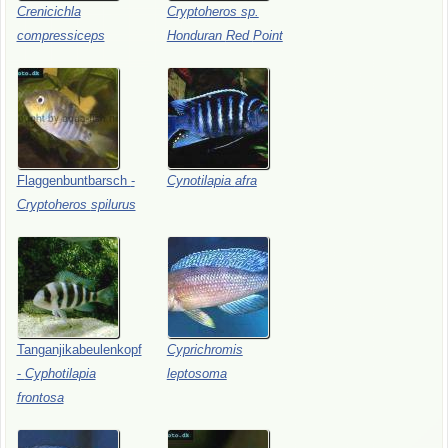
Crenicichla
Cryptoheros
sp.
compressiceps
Honduran
Red
Point
Flaggenbuntbarsch
-
Cynotilapia
afra
Cryptoheros
spilurus
Tanganjikabeulenkopf
Cyprichromis
-
Cyphotilapia
leptosoma
frontosa