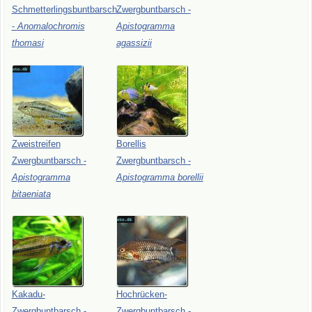
Schmetterlingsbuntbarsch
Zwergbuntbarsch
-
-
Anomalochromis
Apistogramma
thomasi
agassizii
Zweistreifen
Borellis
Zwergbuntbarsch
-
Zwergbuntbarsch
-
Apistogramma
Apistogramma
borellii
bitaeniata
Kakadu-
Hochrücken-
Zwergbuntbarsch
-
Zwergbuntbarsch
-