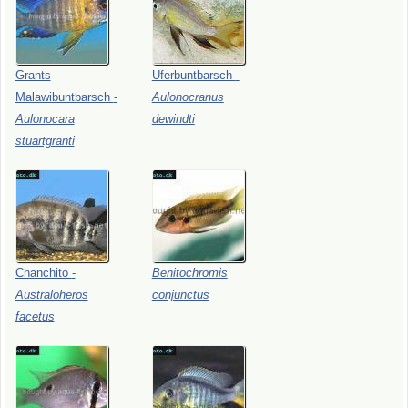
Grants
Uferbuntbarsch
-
Malawibuntbarsch
-
Aulonocranus
Aulonocara
dewindti
stuartgranti
Chanchito
-
Benitochromis
Australoheros
conjunctus
facetus