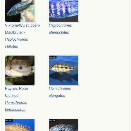
Viktoria-Wulstlippen-
Haplochromis
Maulbrüter
-
phenochilus
Haplochromis
chilotes
Paynes
Roter
Hemichromis
Cichlide
-
elongatus
Hemichromis
bimaculatus