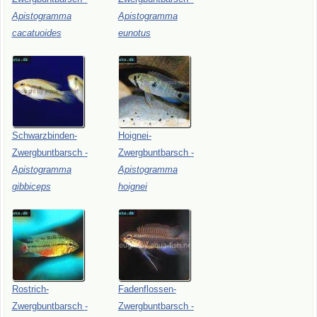
Apistogramma
Apistogramma
cacatuoides
eunotus
Schwarzbinden-
Hoignei-
Zwergbuntbarsch
-
Zwergbuntbarsch
-
Apistogramma
Apistogramma
gibbiceps
hoignei
Rostrich-
Fadenflossen-
Zwergbuntbarsch
-
Zwergbuntbarsch
-