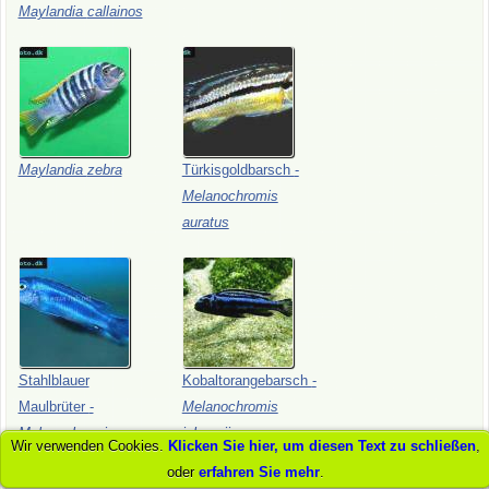
Maylandia
callainos
Maylandia
zebra
Türkisgoldbarsch
-
Melanochromis
auratus
Stahlblauer
Kobaltorangebarsch
-
Maulbrüter
-
Melanochromis
Melanochromis
johannii
Wir verwenden Cookies.
Klicken Sie hier, um diesen Text zu schließen
,
cyaneorhabdos
oder
erfahren Sie mehr
.