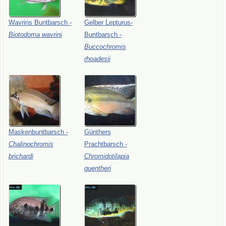
Wavrins
Buntbarsch
-
Gelber
Lepturus-
Biotodoma
wavrini
Buntbarsch
-
Buccochromis
rhoadesii
Maskenbuntbarsch
-
Günthers
Chalinochromis
Prachtbarsch
-
brichardi
Chromidotilapia
guentheri