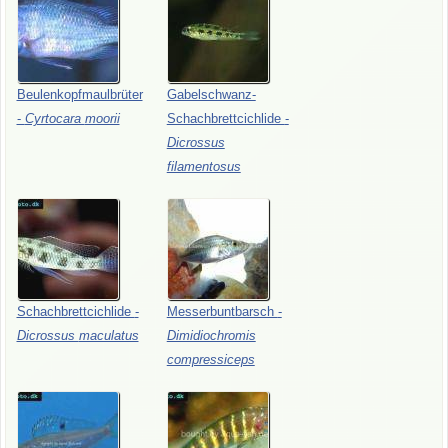
Beulenkopfmaulbrüter
Gabelschwanz-
-
Cyrtocara
moorii
Schachbrettcichlide
-
Dicrossus
filamentosus
Schachbrettcichlide
-
Messerbuntbarsch
-
Dicrossus
maculatus
Dimidiochromis
compressiceps