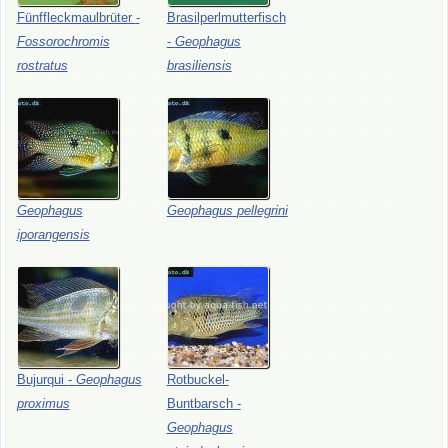
Fünffleckmaulbrüter
-
Brasilperlmutterfisch
Fossorochromis
-
Geophagus
rostratus
brasiliensis
Geophagus
Geophagus
pellegrini
iporangensis
Bujurqui
-
Geophagus
Rotbuckel-
proximus
Buntbarsch
-
Geophagus