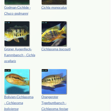
Godman-Cichlide
-
Cichla
monoculus
Chuco
godmanni
Grüner
Augenfleck-
Cichlasoma
bocourti
Kammbarsch
-
Cichla
ocellaris
Bolivien-Cichlasoma
Orangeroter
-
Cichlasoma
Tigerbuntbarsch
-
boliviense
Cichlasoma
festae