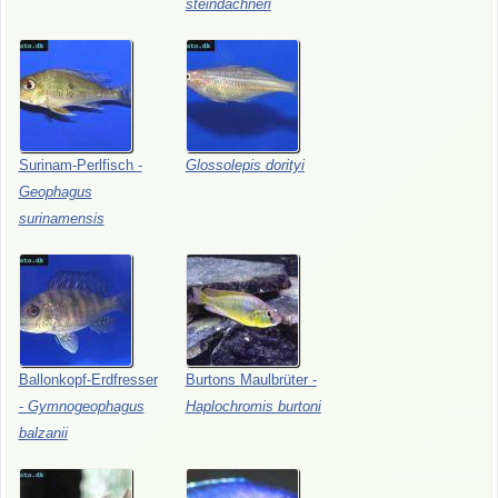
steindachneri
Surinam-Perlfisch
-
Glossolepis
dorityi
Geophagus
surinamensis
Ballonkopf-Erdfresser
Burtons
Maulbrüter
-
-
Gymnogeophagus
Haplochromis
burtoni
balzanii