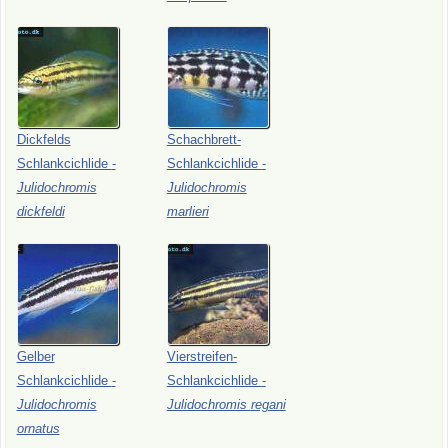
Dickfelds
Schachbrett-
Schlankcichlide
-
Schlankcichlide
-
Julidochromis
Julidochromis
dickfeldi
marlieri
Gelber
Vierstreifen-
Schlankcichlide
-
Schlankcichlide
-
Julidochromis
Julidochromis
regani
ornatus