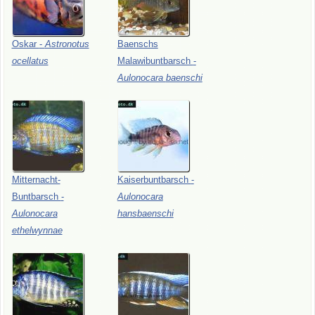
Oskar
-
Astronotus
Baenschs
ocellatus
Malawibuntbarsch
-
Aulonocara
baenschi
Mitternacht-
Kaiserbuntbarsch
-
Buntbarsch
-
Aulonocara
Aulonocara
hansbaenschi
ethelwynnae