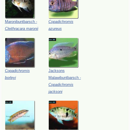
Maronibuntbarsch
-
Copadichromis
Cleithracara
maronii
azureus
Copadichromis
Jacksons
borleyi
Malawibuntbarsch
-
Copadichromis
jacksoni