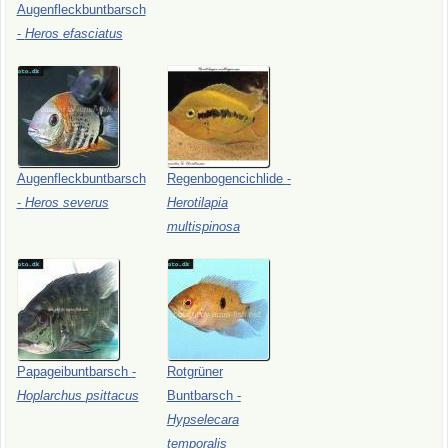
Augenfleckbuntbarsch
-
Heros
efasciatus
Augenfleckbuntbarsch
Regenbogencichlide
-
-
Heros
severus
Herotilapia
multispinosa
Papageibuntbarsch
-
Rotgrüner
Hoplarchus
psittacus
Buntbarsch
-
Hypselecara
temporalis