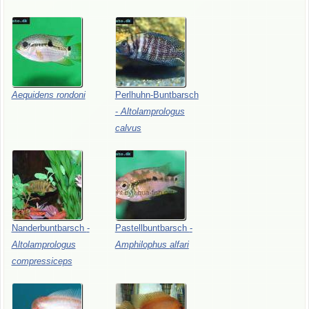
Aequidens
rondoni
Perlhuhn-Buntbarsch
-
Altolamprologus
calvus
Nanderbuntbarsch
-
Pastellbuntbarsch
-
Altolamprologus
Amphilophus
alfari
compressiceps