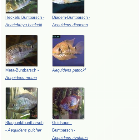
Heckels
Buntbarsch
-
Diadem-Buntbarsch
-
Acarichthys
heckelii
Aequidens
diadema
Meta-Buntbarsch
-
Aequidens
patricki
Aequidens
metae
Blaupunktbuntbarsch
Goldsaum-
-
Aequidens
pulcher
Buntbarsch
-
Aequidens
rivulatus