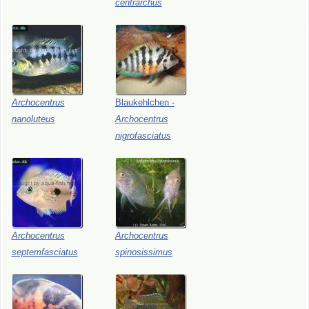
centrarchus
Archocentrus
Blaukehlchen
-
nanoluteus
Archocentrus
nigrofasciatus
Archocentrus
Archocentrus
septemfasciatus
spinosissimus