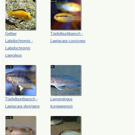
Gelber
Tüpfelbuntbarsch
-
Labidochromis
-
Laetacara
curviceps
Labidochromis
caeruleus
Tüpfelbuntbarsch
-
Lamprologus
Laetacara
dorsigera
kungweensis