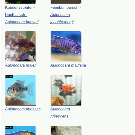
Kondensstreifen-
Feenbuntbarsch
-
Buntbarsch
-
Aulonocara
Aulonocara
hueseri
jacobfreibergi
Aulonocara
maleri
Aulonocara
maulana
Aulonocara
nyassae
Aulonocara
rubescens