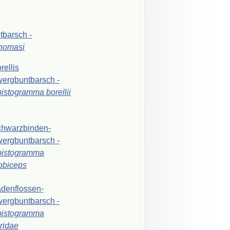
ntbarsch
-
thomasi
rellis
wergbuntbarsch
-
pistogramma
borellii
hwarzbinden-
wergbuntbarsch
-
pistogramma
bbiceps
denflossen-
wergbuntbarsch
-
pistogramma
iridae