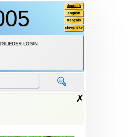
deutsch
005
english
français
slovensky
TGLIEDER-LOGIN
✗