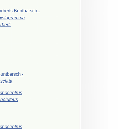
rberts
Buntbarsch
-
pistogramma
rberti
buntbarsch
-
asciata
chocentrus
noluteus
chocentrus