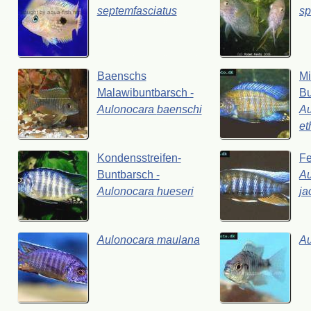
septemfasciatus
sp
Baenschs
Mi
Malawibuntbarsch
-
Bu
Aulonocara
baenschi
Au
et
Kondensstreifen-
F
Buntbarsch
-
Au
Aulonocara
hueseri
ja
Aulonocara
maulana
A