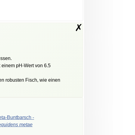
✗
essen.
it einem pH-Wert von 6.5
en robusten Fisch, wie einen
ta-Buntbarsch
-
equidens
metae