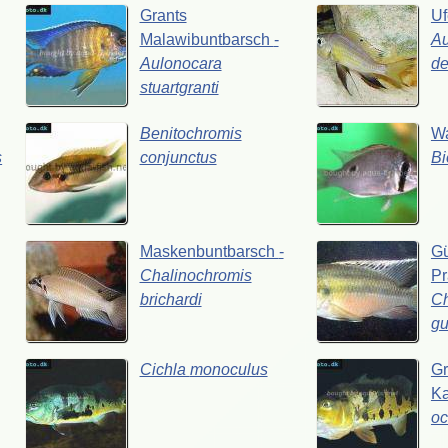
Grants
Uf
Malawibuntbarsch
-
Au
Aulonocara
de
stuartgranti
Benitochromis
W
s
conjunctus
B
Maskenbuntbarsch
-
Gü
Chalinochromis
Pr
brichardi
Ch
gu
Cichla
monoculus
G
K
oc