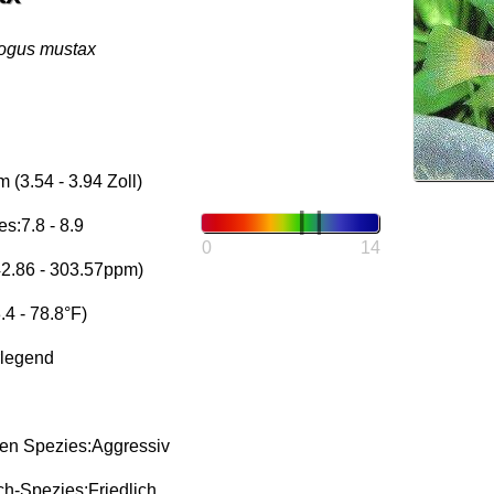
ogus mustax
 (3.54 - 3.94 Zoll)
s:7.8 - 8.9
0
14
42.86 - 303.57ppm)
4 - 78.8°F)
rlegend
en Spezies:Aggressiv
h-Spezies:Friedlich