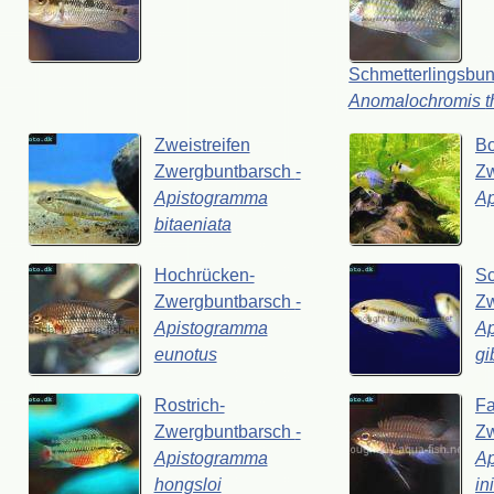
Schmetterlingsbu
Anomalochromis
Zweistreifen
Bo
Zwergbuntbarsch
-
Z
Apistogramma
A
bitaeniata
Hochrücken-
Sc
Zwergbuntbarsch
-
Z
Apistogramma
A
eunotus
gi
Rostrich-
Fa
Zwergbuntbarsch
-
Z
Apistogramma
A
hongsloi
in