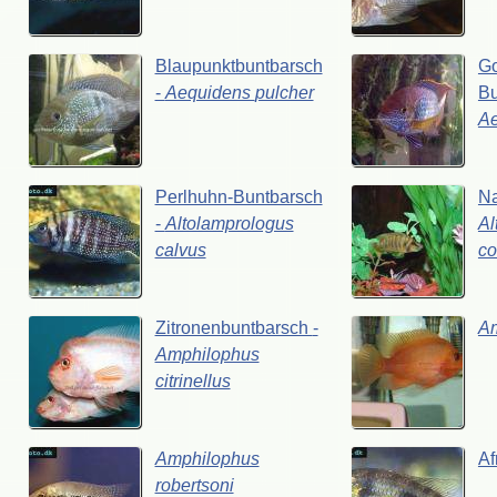
Blaupunktbuntbarsch
G
-
Aequidens
pulcher
Bu
A
Perlhuhn-Buntbarsch
Na
-
Altolamprologus
Al
calvus
co
Zitronenbuntbarsch
-
A
Amphilophus
citrinellus
Amphilophus
Af
robertsoni