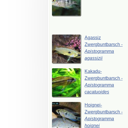
Agassiz
Zwergbuntbarsch
-
Apistogramma
agassizii
Kakadu-
Zwergbuntbarsch
-
Apistogramma
cacatuoides
Hoignei-
Zwergbuntbarsch
-
Apistogramma
hoignei