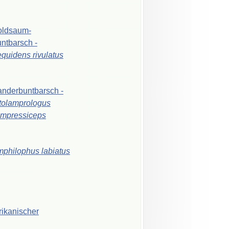
oldsaum-
ntbarsch
-
equidens
rivulatus
nderbuntbarsch
-
tolamprologus
mpressiceps
mphilophus
labiatus
rikanischer