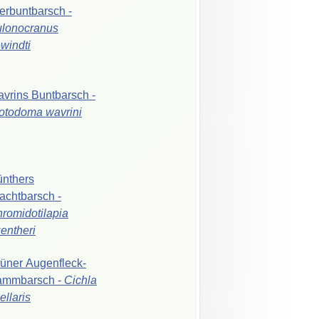
erbuntbarsch
-
lonocranus
windti
avrins
Buntbarsch
-
iotodoma
wavrini
nthers
achtbarsch
-
romidotilapia
entheri
rüner
Augenfleck-
ammbarsch
-
Cichla
ellaris