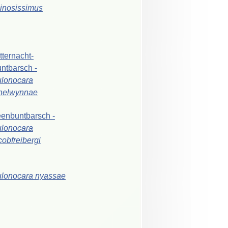
inosissimus
tternacht-
ntbarsch
-
lonocara
helwynnae
eenbuntbarsch
-
lonocara
cobfreibergi
ulonocara
nyassae