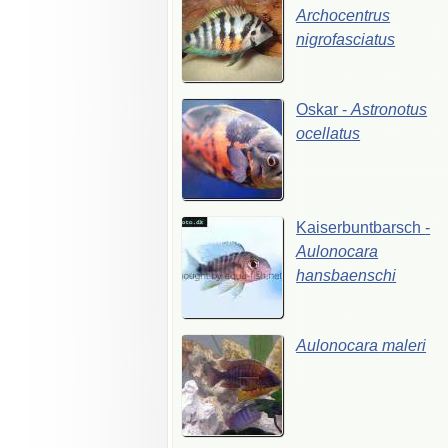
Archocentrus
nigrofasciatus
Oskar
-
Astronotus
ocellatus
Kaiserbuntbarsch
-
Aulonocara
hansbaenschi
Aulonocara
maleri