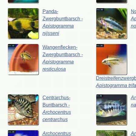
Panda-
No
Zwergbuntbarsch
-
A
Apistogramma
no
nijsseni
Wangenflecken-
Zwergbuntbarsch
-
Apistogramma
resticulosa
Dreistreifenzwerg
Apistogramma
trif
Centrarchus-
Ar
Buntbarsch
-
na
Archocentrus
centrarchus
Archocentrus
Ar