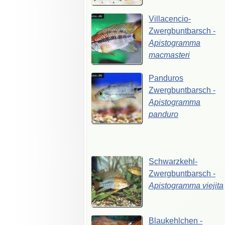
Villacencio-
Zwergbuntbarsch
-
Apistogramma
macmasteri
Panduros
Zwergbuntbarsch
-
Apistogramma
panduro
Schwarzkehl-
Zwergbuntbarsch
-
Apistogramma
viejita
Blaukehlchen
-