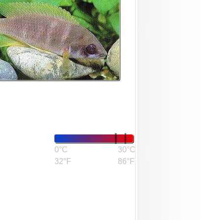
0°C
30°C
32°F
86°F