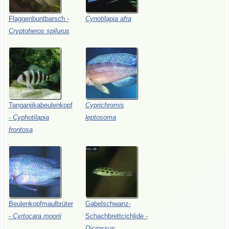
Flaggenbuntbarsch
-
Cynotilapia
afra
Cryptoheros
spilurus
Tanganjikabeulenkopf
Cyprichromis
-
Cyphotilapia
leptosoma
frontosa
Beulenkopfmaulbrüter
Gabelschwanz-
-
Cyrtocara
moorii
Schachbrettcichlide
-
Dicrossus