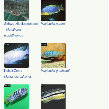
Schwanzfleckbuntbarsch
Maylandia
aurora
-
Mayaheros
urophthalmus
Kobalt-Zebra
-
Maylandia
greshakei
Maylandia
callainos