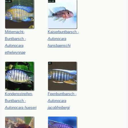
Mitternacht-
Kaiserbuntbarsch
-
Buntbarsch
-
Aulonocara
Aulonocara
hansbaenschi
ethelwynnae
Kondensstreifen-
Feenbuntbarsch
-
Buntbarsch
-
Aulonocara
Aulonocara
hueseri
jacobfreibergi