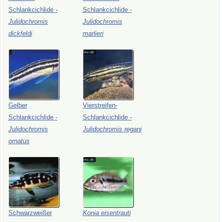
Schlankcichlide
-
Schlankcichlide
-
Julidochromis
Julidochromis
dickfeldi
marlieri
Gelber
Vierstreifen-
Schlankcichlide
-
Schlankcichlide
-
Julidochromis
Julidochromis
regani
ornatus
Schwarzweißer
Konia
eisentrauti