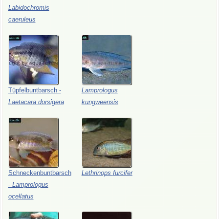
Labidochromis
caeruleus
Tüpfelbuntbarsch
-
Lamprologus
Laetacara
dorsigera
kungweensis
Schneckenbuntbarsch
Lethrinops
furcifer
-
Lamprologus
ocellatus