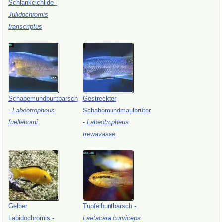
Schlankcichlide
-
Julidochromis
transcriptus
Schabemundbuntbarsch
Gestreckter
-
Labeotropheus
Schabemundmaulbrüter
fuelleborni
-
Labeotropheus
trewavasae
Gelber
Tüpfelbuntbarsch
-
Labidochromis
-
Laetacara
curviceps