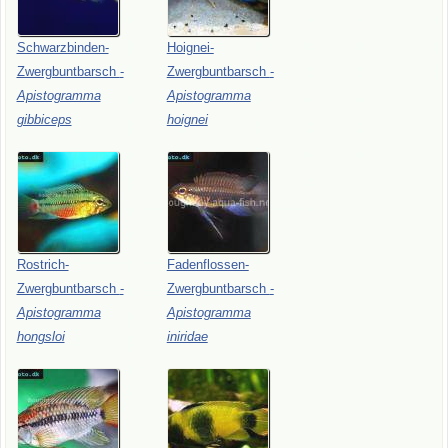
Schwarzbinden-
Hoignei-
Zwergbuntbarsch
-
Zwergbuntbarsch
-
Apistogramma
Apistogramma
gibbiceps
hoignei
Rostrich-
Fadenflossen-
Zwergbuntbarsch
-
Zwergbuntbarsch
-
Apistogramma
Apistogramma
hongsloi
iniridae