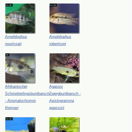
Amphilophus
Amphilophus
nourissati
robertsoni
Afrikanischer
Agassiz
Schmetterlingsbuntbarsch
Zwergbuntbarsch
-
-
Anomalochromis
Apistogramma
thomasi
agassizii