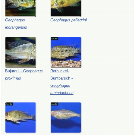
Geophagus
Geophagus
pellegrini
iporangensis
Bujurqui
-
Geophagus
Rotbuckel-
proximus
Buntbarsch
-
Geophagus
steindachneri