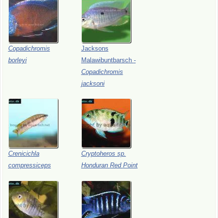
Copadichromis
Jacksons
borleyi
Malawibuntbarsch
-
Copadichromis
jacksoni
Crenicichla
Cryptoheros
sp.
compressiceps
Honduran
Red
Point