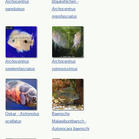
Archocentrus
Blaukehlchen
-
nanoluteus
Archocentrus
nigrofasciatus
Archocentrus
Archocentrus
septemfasciatus
spinosissimus
Oskar
-
Astronotus
Baenschs
ocellatus
Malawibuntbarsch
-
Aulonocara
baenschi