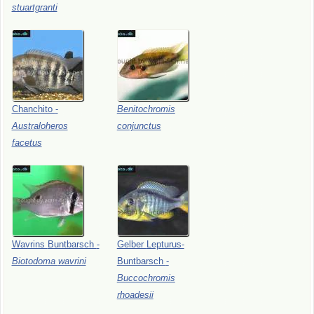
stuartgranti
Chanchito
-
Benitochromis
Australoheros
conjunctus
facetus
Wavrins
Buntbarsch
-
Gelber
Lepturus-
Biotodoma
wavrini
Buntbarsch
-
Buccochromis
rhoadesii