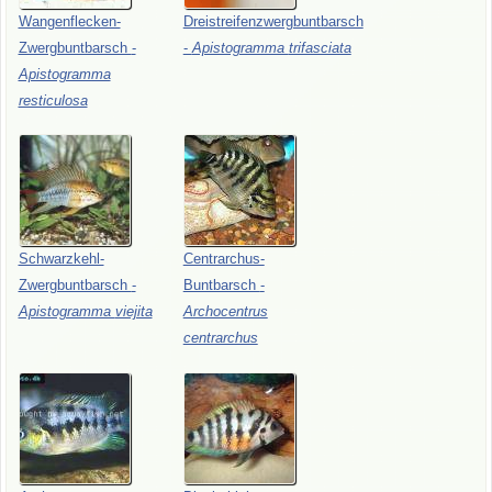
Wangenflecken-
Dreistreifenzwergbuntbarsch
Zwergbuntbarsch
-
-
Apistogramma
trifasciata
Apistogramma
resticulosa
Schwarzkehl-
Centrarchus-
Zwergbuntbarsch
-
Buntbarsch
-
Apistogramma
viejita
Archocentrus
centrarchus