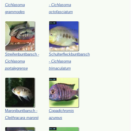
Cichlasoma
-
Cichlasoma
grammodes
octofasciatum
Streifenbuntbarsch
-
Schulterfleckbuntbarsch
Cichlasoma
-
Cichlasoma
portalegrense
trimaculatum
Maronibuntbarsch
-
Copadichromis
Cleithracara
maronii
azureus