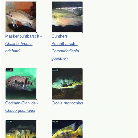
Maskenbuntbarsch
-
Günthers
Chalinochromis
Prachtbarsch
-
brichardi
Chromidotilapia
guentheri
Godman-Cichlide
-
Cichla
monoculus
Chuco
godmanni