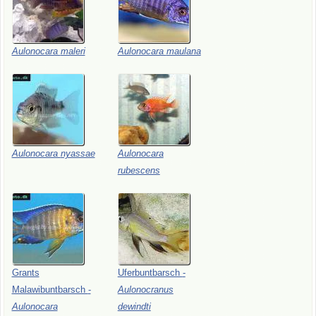
Aulonocara
maleri
Aulonocara
maulana
Aulonocara
nyassae
Aulonocara
rubescens
Grants
Uferbuntbarsch
-
Malawibuntbarsch
-
Aulonocranus
Aulonocara
dewindti