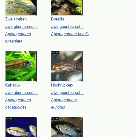
Zweistreifen
Borellis
Zwergbuntbarsch
-
Zwergbuntbarsch
-
Apistogramma
Apistogramma
borellii
bitaeniata
Kakadu-
Hochrücken-
Zwergbuntbarsch
-
Zwergbuntbarsch
-
Apistogramma
Apistogramma
cacatuoides
eunotus