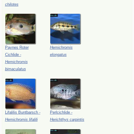
chilotes
Paynes
Roter
Hemichromis
Cichlide
-
elongatus
Hemichromis
bimaculatus
Lifalilis
Buntbarsch
-
Perlcichlide
-
Hemichromis
lifalili
Herichthys
carpintis