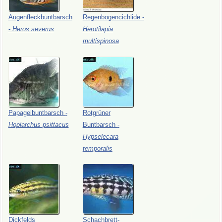
Augenfleckbuntbarsch
Regenbogencichlide
-
-
Heros
severus
Herotilapia
multispinosa
Papageibuntbarsch
-
Rotgrüner
Hoplarchus
psittacus
Buntbarsch
-
Hypselecara
temporalis
Dickfelds
Schachbrett-