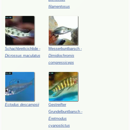
filamentosus
Schachbrettcichlide
-
Messerbuntbarsch
-
Dicrossus
maculatus
Dimidiochromis
compressiceps
Ectodus
descampsii
Gestreifter
Grundelbuntbarsch
-
Eretmodus
cyanostictus