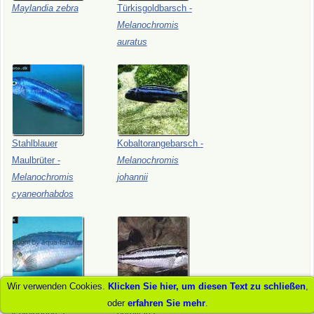
Maylandia
zebra
Türkisgoldbarsch
-
Melanochromis
auratus
Stahlblauer
Kobaltorangebarsch
-
Maulbrüter
-
Melanochromis
Melanochromis
johannii
cyaneorhabdos
Wir verwenden Cookies.
Klicken Sie hier, um diesen Text zu schließen
,
Melanochromis
Melanochromis
oder
erfahren Sie mehr
.
lepidiadaptes
parallelus