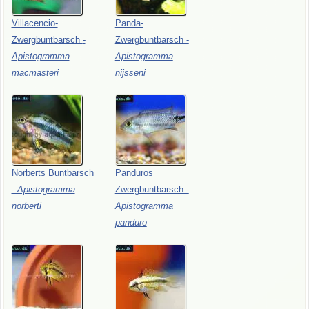
Villacencio-
Panda-
Zwergbuntbarsch
-
Zwergbuntbarsch
-
Apistogramma
Apistogramma
macmasteri
nijsseni
Norberts
Buntbarsch
Panduros
-
Apistogramma
Zwergbuntbarsch
-
norberti
Apistogramma
panduro