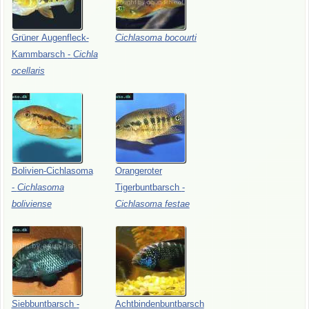
Grüner
Augenfleck-
Cichlasoma
bocourti
Kammbarsch
-
Cichla
ocellaris
Bolivien-Cichlasoma
Orangeroter
-
Cichlasoma
Tigerbuntbarsch
-
boliviense
Cichlasoma
festae
Siebbuntbarsch
-
Achtbindenbuntbarsch