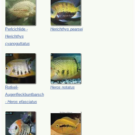
Perlcichlide
-
Herichthys
pearsei
Herichthys
cyanoguttatus
Rotkeil-
Heros
notatus
Augenfleckbuntbarsch
-
Heros
efasciatus