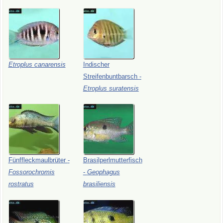
Etroplus
canarensis
Indischer
Streifenbuntbarsch
-
Etroplus
suratensis
Fünffleckmaulbrüter
-
Brasilperlmutterfisch
Fossorochromis
-
Geophagus
rostratus
brasiliensis