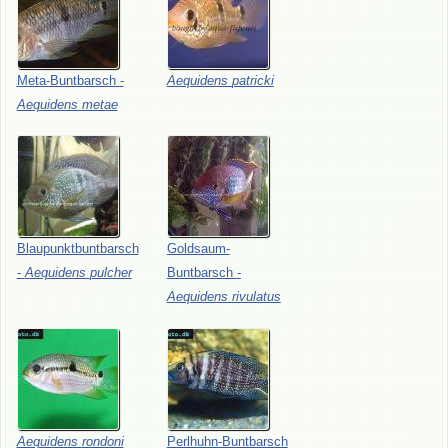
Meta-Buntbarsch
-
Aequidens
patricki
Aequidens
metae
Blaupunktbuntbarsch
Goldsaum-
-
Aequidens
pulcher
Buntbarsch
-
Aequidens
rivulatus
Aequidens
rondoni
Perlhuhn-Buntbarsch