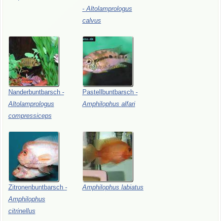
-
Altolamprologus
calvus
Nanderbuntbarsch
-
Pastellbuntbarsch
-
Altolamprologus
Amphilophus
alfari
compressiceps
Zitronenbuntbarsch
-
Amphilophus
labiatus
Amphilophus
citrinellus