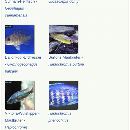
Surinam-Perlfisch
-
Glossolepis
dorityi
Geophagus
surinamensis
Ballonkopf-Erdfresser
Burtons
Maulbrüter
-
-
Gymnogeophagus
Haplochromis
burtoni
balzanii
Viktoria-Wulstlippen-
Haplochromis
Maulbrüter
-
phenochilus
Haplochromis