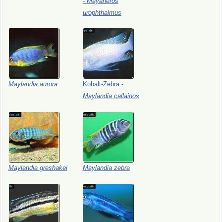
-
Mayaheros
urophthalmus
Maylandia
aurora
Kobalt-Zebra
-
Maylandia
callainos
Maylandia
greshakei
Maylandia
zebra