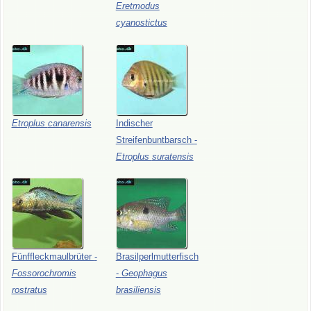
Eretmodus
cyanostictus
Etroplus
canarensis
Indischer
Streifenbuntbarsch
-
Etroplus
suratensis
Fünffleckmaulbrüter
-
Brasilperlmutterfisch
Fossorochromis
-
Geophagus
rostratus
brasiliensis