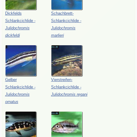
Dickfelds
Schachbrett-
Schlankcichlide
-
Schlankcichlide
-
Julidochromis
Julidochromis
dickfeldi
marlieri
Gelber
Vierstreifen-
Schlankcichlide
-
Schlankcichlide
-
Julidochromis
Julidochromis
regani
ornatus