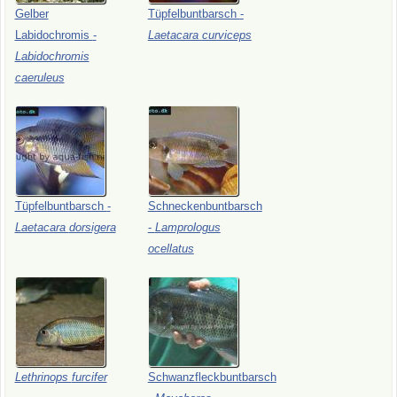
Gelber
Tüpfelbuntbarsch
-
Labidochromis
-
Laetacara
curviceps
Labidochromis
caeruleus
Tüpfelbuntbarsch
-
Schneckenbuntbarsch
Laetacara
dorsigera
-
Lamprologus
ocellatus
Lethrinops
furcifer
Schwanzfleckbuntbarsch