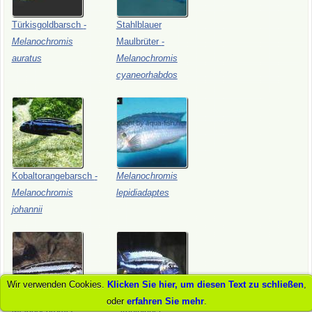
Türkisgoldbarsch
-
Stahlblauer
Melanochromis
Maulbrüter
-
auratus
Melanochromis
cyaneorhabdos
Kobaltorangebarsch
-
Melanochromis
Melanochromis
lepidiadaptes
johannii
Wir verwenden Cookies.
Klicken Sie hier, um diesen Text zu schließen
,
oder
erfahren Sie mehr
.
Melanochromis
Stahlblauer