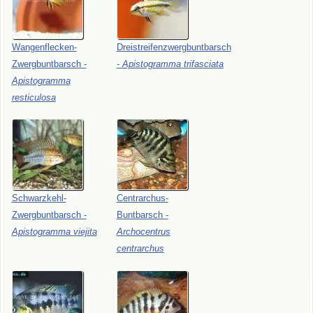
Wangenflecken-
Dreistreifenzwergbuntbarsch
Zwergbuntbarsch
-
-
Apistogramma
trifasciata
Apistogramma
resticulosa
Schwarzkehl-
Centrarchus-
Zwergbuntbarsch
-
Buntbarsch
-
Apistogramma
viejita
Archocentrus
centrarchus