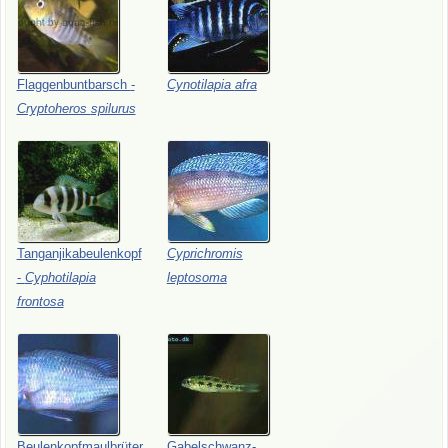
Flaggenbuntbarsch
-
Cynotilapia
afra
Cryptoheros
spilurus
Tanganjikabeulenkopf
Cyprichromis
-
Cyphotilapia
leptosoma
frontosa
Beulenkopfmaulbrüter
Gabelschwanz-