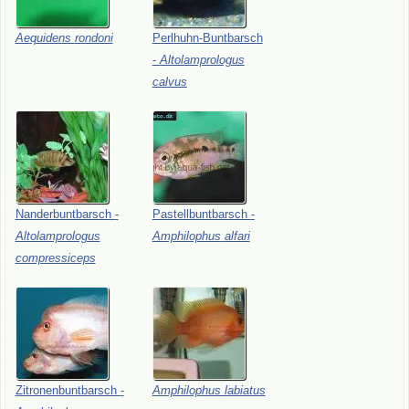
Aequidens
rondoni
Perlhuhn-Buntbarsch
-
Altolamprologus
calvus
Nanderbuntbarsch
-
Pastellbuntbarsch
-
Altolamprologus
Amphilophus
alfari
compressiceps
Zitronenbuntbarsch
-
Amphilophus
labiatus