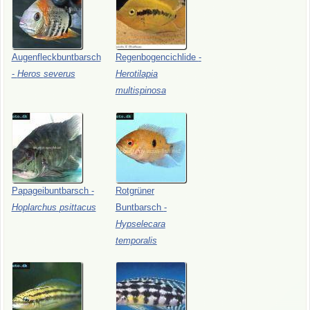
Augenfleckbuntbarsch
Regenbogencichlide
-
-
Heros
severus
Herotilapia
multispinosa
Papageibuntbarsch
-
Rotgrüner
Hoplarchus
psittacus
Buntbarsch
-
Hypselecara
temporalis