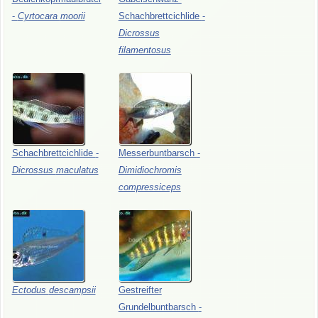
-
Cyrtocara
moorii
Schachbrettcichlide
-
Dicrossus
filamentosus
Schachbrettcichlide
-
Messerbuntbarsch
-
Dicrossus
maculatus
Dimidiochromis
compressiceps
Ectodus
descampsii
Gestreifter
Grundelbuntbarsch
-