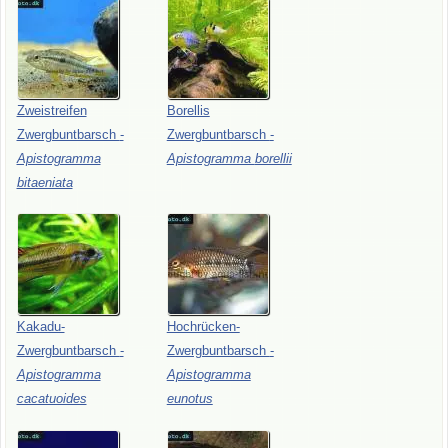
Zweistreifen
Borellis
Zwergbuntbarsch
-
Zwergbuntbarsch
-
Apistogramma
Apistogramma
borellii
bitaeniata
Kakadu-
Hochrücken-
Zwergbuntbarsch
-
Zwergbuntbarsch
-
Apistogramma
Apistogramma
cacatuoides
eunotus