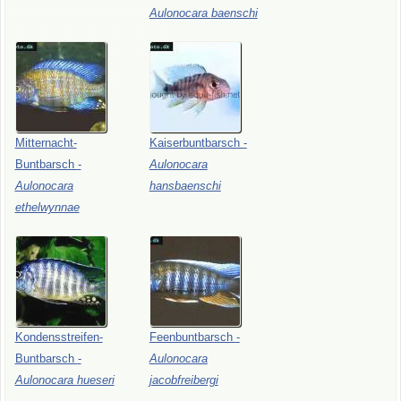
Aulonocara
baenschi
Mitternacht-
Kaiserbuntbarsch
-
Buntbarsch
-
Aulonocara
Aulonocara
hansbaenschi
ethelwynnae
Kondensstreifen-
Feenbuntbarsch
-
Buntbarsch
-
Aulonocara
Aulonocara
hueseri
jacobfreibergi