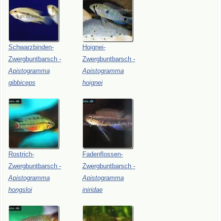
Schwarzbinden-
Hoignei-
Zwergbuntbarsch
-
Zwergbuntbarsch
-
Apistogramma
Apistogramma
gibbiceps
hoignei
Rostrich-
Fadenflossen-
Zwergbuntbarsch
-
Zwergbuntbarsch
-
Apistogramma
Apistogramma
hongsloi
iniridae