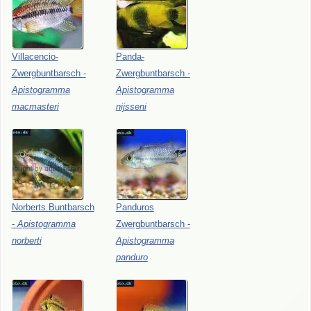
Villacencio-
Panda-
Zwergbuntbarsch
-
Zwergbuntbarsch
-
Apistogramma
Apistogramma
macmasteri
nijsseni
Norberts
Buntbarsch
Panduros
-
Apistogramma
Zwergbuntbarsch
-
norberti
Apistogramma
panduro