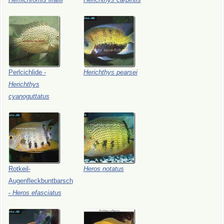
Perlcichlide
-
Herichthys
pearsei
Herichthys
cyanoguttatus
Rotkeil-
Heros
notatus
Augenfleckbuntbarsch
-
Heros
efasciatus