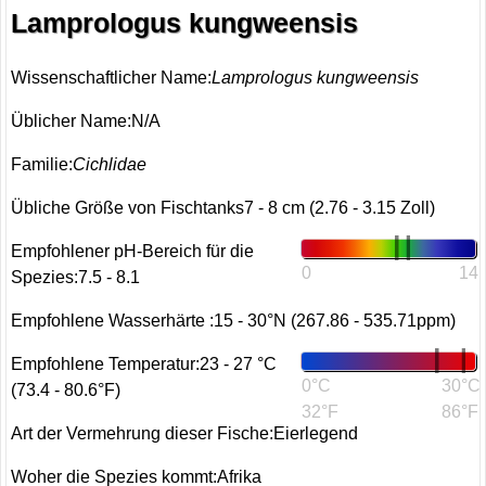
Lamprologus kungweensis
Wissenschaftlicher Name:
Lamprologus kungweensis
Üblicher Name:N/A
Familie:
Cichlidae
Übliche Größe von Fischtanks7 - 8 cm (2.76 - 3.15 Zoll)
Empfohlener pH-Bereich für die
0
14
Spezies:7.5 - 8.1
Empfohlene Wasserhärte :15 - 30°N (267.86 - 535.71ppm)
Empfohlene Temperatur:23 - 27 °C
0°C
30°C
(73.4 - 80.6°F)
32°F
86°F
Art der Vermehrung dieser Fische:Eierlegend
Woher die Spezies kommt:Afrika