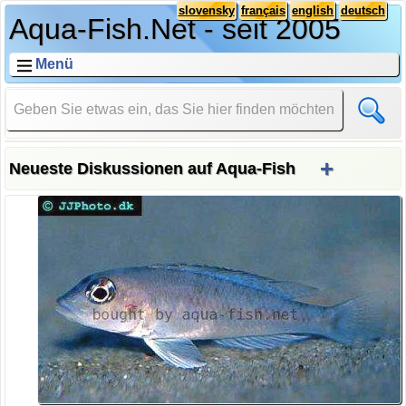
slovensky
français
english
deutsch
Aqua-Fish.Net - seit 2005
Menü
+
Neueste Diskussionen auf Aqua-Fish