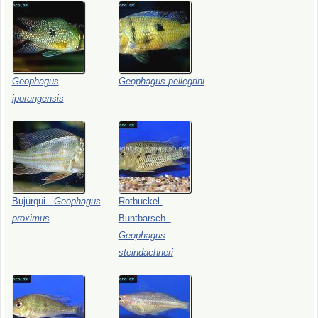
Geophagus
Geophagus
pellegrini
iporangensis
Bujurqui
-
Geophagus
Rotbuckel-
proximus
Buntbarsch
-
Geophagus
steindachneri