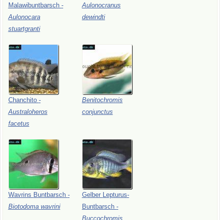
Malawibuntbarsch
-
Aulonocranus
Aulonocara
dewindti
stuartgranti
Chanchito
-
Benitochromis
Australoheros
conjunctus
facetus
Wavrins
Buntbarsch
-
Gelber
Lepturus-
Biotodoma
wavrini
Buntbarsch
-
Buccochromis