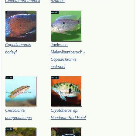
Cleithracara
maronii
azureus
Copadichromis
Jacksons
borleyi
Malawibuntbarsch
-
Copadichromis
jacksoni
Crenicichla
Cryptoheros
sp.
compressiceps
Honduran
Red
Point