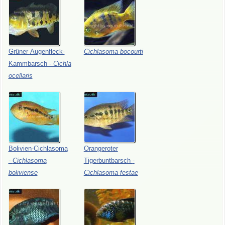
Grüner
Augenfleck-
Cichlasoma
bocourti
Kammbarsch
-
Cichla
ocellaris
Bolivien-Cichlasoma
Orangeroter
-
Cichlasoma
Tigerbuntbarsch
-
boliviense
Cichlasoma
festae