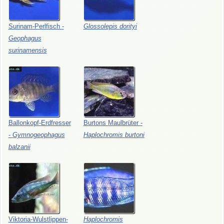
Surinam-Perlfisch
-
Glossolepis
dorityi
Geophagus
surinamensis
Ballonkopf-Erdfresser
Burtons
Maulbrüter
-
-
Gymnogeophagus
Haplochromis
burtoni
balzanii
Viktoria-Wulstlippen-
Haplochromis