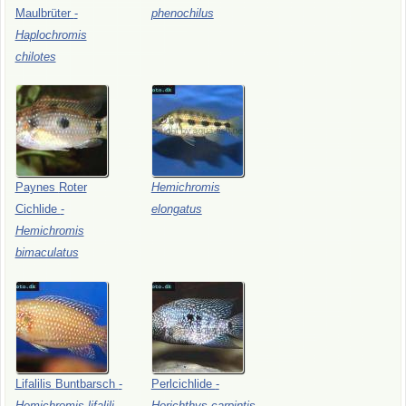
Maulbrüter
-
phenochilus
Haplochromis
chilotes
Paynes
Roter
Hemichromis
Cichlide
-
elongatus
Hemichromis
bimaculatus
Lifalilis
Buntbarsch
-
Perlcichlide
-
Hemichromis
lifalili
Herichthys
carpintis