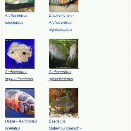
Archocentrus
Blaukehlchen
-
nanoluteus
Archocentrus
nigrofasciatus
Archocentrus
Archocentrus
septemfasciatus
spinosissimus
Oskar
-
Astronotus
Baenschs
ocellatus
Malawibuntbarsch
-