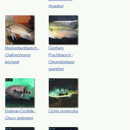
rhoadesii
Maskenbuntbarsch
-
Günthers
Chalinochromis
Prachtbarsch
-
brichardi
Chromidotilapia
guentheri
Godman-Cichlide
-
Cichla
monoculus
Chuco
godmanni