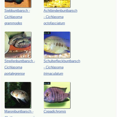
Siebbuntbarsch
-
Achtbindenbuntbarsch
Cichlasoma
-
Cichlasoma
grammodes
octofasciatum
Streifenbuntbarsch
-
Schulterfleckbuntbarsch
Cichlasoma
-
Cichlasoma
portalegrense
trimaculatum
Maronibuntbarsch
-
Copadichromis