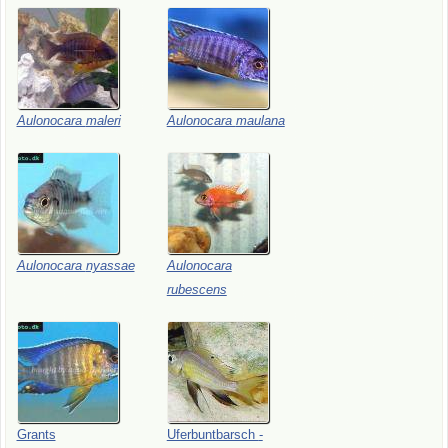
Aulonocara
maleri
Aulonocara
maulana
Aulonocara
nyassae
Aulonocara
rubescens
Grants
Uferbuntbarsch
-