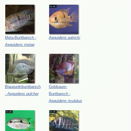
Meta-Buntbarsch
-
Aequidens
patricki
Aequidens
metae
Blaupunktbuntbarsch
Goldsaum-
-
Aequidens
pulcher
Buntbarsch
-
Aequidens
rivulatus