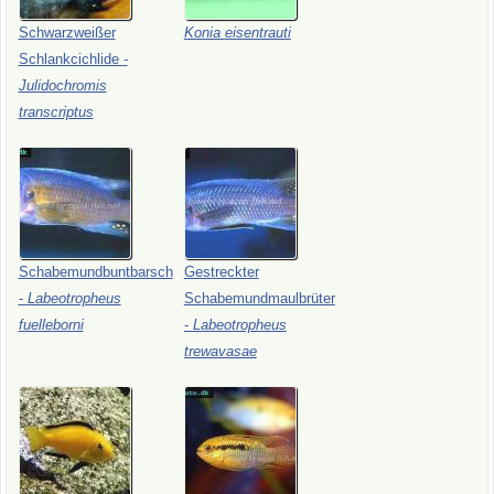
Schwarzweißer
Konia
eisentrauti
Schlankcichlide
-
Julidochromis
transcriptus
Schabemundbuntbarsch
Gestreckter
-
Labeotropheus
Schabemundmaulbrüter
fuelleborni
-
Labeotropheus
trewavasae