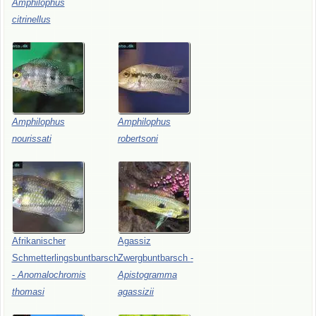
Amphilophus
citrinellus
Amphilophus
Amphilophus
nourissati
robertsoni
Afrikanischer
Agassiz
Schmetterlingsbuntbarsch
Zwergbuntbarsch
-
-
Anomalochromis
Apistogramma
thomasi
agassizii