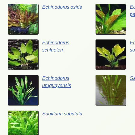
Echinodorus osiris
Ec
pa
Echinodorus
Ec
schlueteri
su
Echinodorus
Sa
uruguayensis
Sagittaria subulata