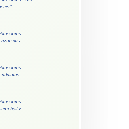
ecial”
hinodorus
mazonicus
hinodorus
andiflorus
hinodorus
crophyllus