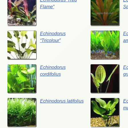
Flame”
Sp
Echinodorus
Ec
“Tricolour”
a
Echinodorus
Ec
cordifolius
gr
Echinodorus latifolius
Ec
ma