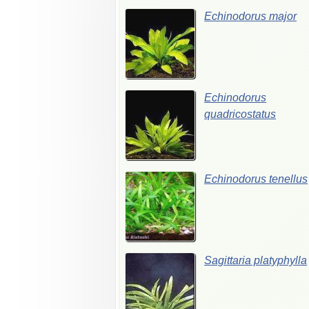
Echinodorus major
Echinodorus
quadricostatus
Echinodorus tenellus
Sagittaria platyphylla