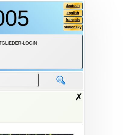
deutsch
005
english
français
slovensky
TGLIEDER-LOGIN
✗