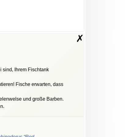
✗
 sind, Ihrem Fischtank
ntieren! Fische erwarten, dass
elenwelse und große Barben.
n.
hinodorus “Red