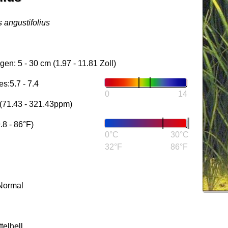
 angustifolius
n: 5 - 30 cm (1.97 - 11.81 Zoll)
s:5.7 - 7.4
0
14
(71.43 - 321.43ppm)
.8 - 86°F)
0°C
30°C
32°F
86°F
Normal
telhell