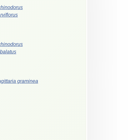
hinodorus
rviflorus
hinodorus
balatus
gittaria graminea