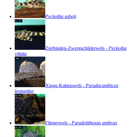
Peckoltia
sabaji
Zierbinden-Zwergschilderwels
-
Peckoltia
vittata
Xingu-Kaktuswels
-
Pseudacanthicus
leopardus
Fliegerwels
-
Pseudolithoxus
anthrax