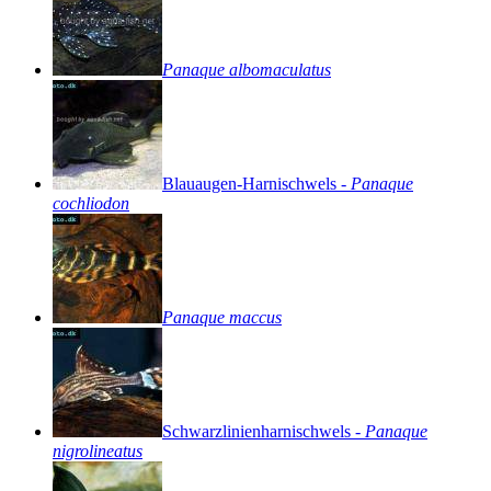
Panaque
albomaculatus
Blauaugen-Harnischwels
-
Panaque
cochliodon
Panaque
maccus
Schwarzlinienharnischwels
-
Panaque
nigrolineatus