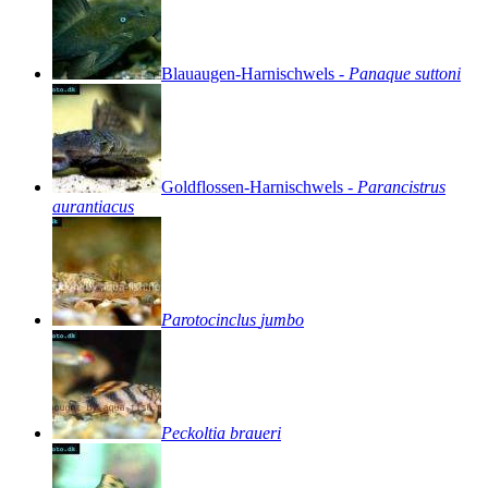
Blauaugen-Harnischwels
-
Panaque
suttoni
Goldflossen-Harnischwels
-
Parancistrus
aurantiacus
Parotocinclus
jumbo
Peckoltia
braueri