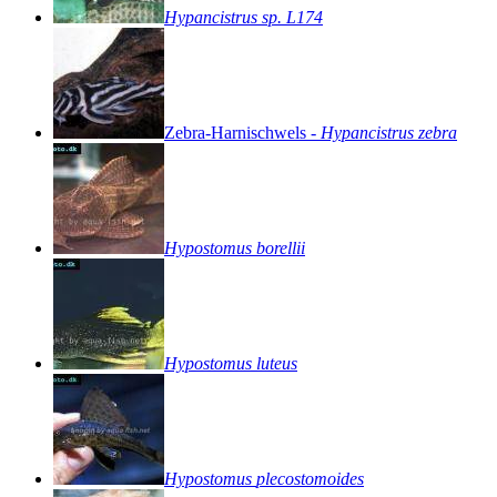
Hypancistrus
sp.
L174
Zebra-Harnischwels
-
Hypancistrus
zebra
Hypostomus
borellii
Hypostomus
luteus
Hypostomus
plecostomoides