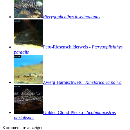
Pterygoplichthys
joselimaianus
Peru-Riesenschilderwels
-
Pterygoplichthys
pardalis
Zwerg-Harnischwels
-
Rineloricaria
parva
Golden
Cloud-Plecko
-
Scobinancistrus
pariolispos
Kommentare anzeigen