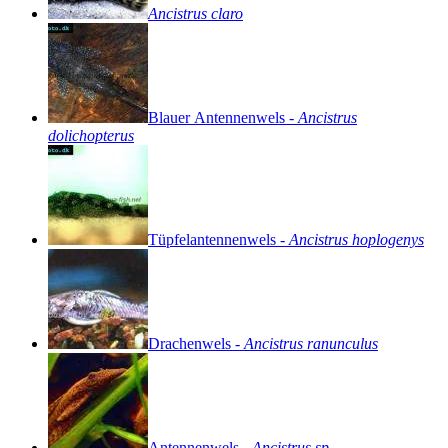
Ancistrus
claro
Blauer
Antennenwels
-
Ancistrus
dolichopterus
Tüpfelantennenwels
-
Ancistrus
hoplogenys
Drachenwels
-
Ancistrus
ranunculus
Antennenwels
-
Ancistrus
sp.