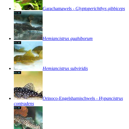
Garachamawels
-
Glyptoperichthys
gibbiceps
Hemiancistrus
guahiborum
Hemiancistrus
subviridis
Orinoco-Engelsharnischwels
-
Hypancistrus
contradens