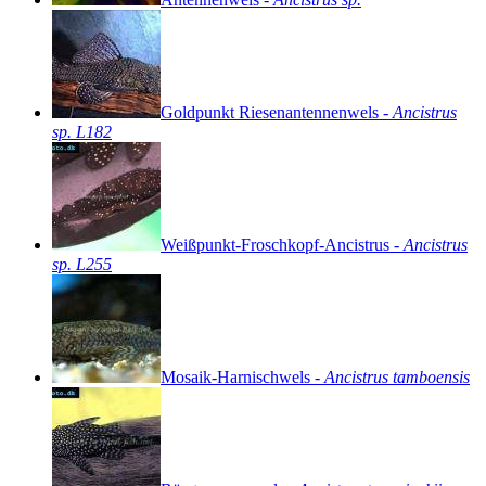
Goldpunkt
Riesenantennenwels
-
Ancistrus
sp.
L182
Weißpunkt-Froschkopf-Ancistrus
-
Ancistrus
sp.
L255
Mosaik-Harnischwels
-
Ancistrus
tamboensis