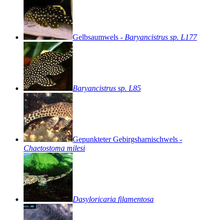
Gelbsaumwels
-
Baryancistrus
sp.
L177
Baryancistrus
sp.
L85
Gepunkteter
Gebirgsharnischwels
-
Chaetostoma
milesi
Dasyloricaria
filamentosa