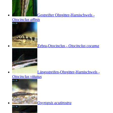
Gestreifter
Ohrgitter-Harnischwels
-
Otocinclus
affinis
Zebra-Otocinclus
-
Otocinclus
cocama
Längsstreifen-Ohrgitter-Harnischwels
-
Otocinclus
vittatus
Oxyropsis
acutirostra