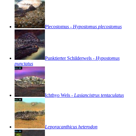
Plecostomus
-
Hypostomus
plecostomus
Punktierter
Schilderwels
-
Hypostomus
punctatus
Ichthyo
Wels
-
Lasiancistrus
tentaculatus
Leporacanthicus
heterodon