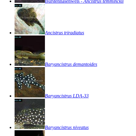
Bürstennasenwels
-
Ancistrus
temminckii
Ancistrus
triradiatus
Baryancistrus
demantoides
Baryancistrus
LDA-33
Baryancistrus
niveatus