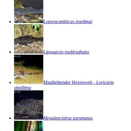
Leporacanthicus
joselimai
Liposarcus
multiradiatus
Maulbrütender
Hexenwels
-
Loricaria
simillima
Megalancistrus
parananus