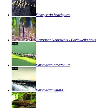
Dekeyseria
brachyura
Gemeiner
Nadelwels
-
Farlowella
acus
Farlowella
amazonum
Farlowella
vittata