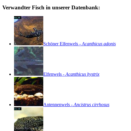
Verwandter Fisch in unserer Datenbank:
Schöner
Elfenwels
-
Acanthicus
adonis
Elfenwels
-
Acanthicus
hystrix
Antennenwels
-
Ancistrus
cirrhosus