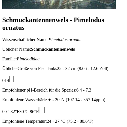
Schmuckantennenwels - Pimelodus
ornatus
Wissenschaftlicher Name:
Pimelodus ornatus
Üblicher Name:
Schmuckantennenwels
Familie:
Pimelodidae
Übliche Größe von Fischtanks22 - 32 cm (8.66 - 12.6 Zoll)
0
14
Empfohlener pH-Bereich für die Spezies:6.4 - 7.3
Empfohlene Wasserhärte :6 - 20°N (107.14 - 357.14ppm)
0°C 32°F
30°C 86°F
Empfohlene Temperatur:24 - 27 °C (75.2 - 80.6°F)