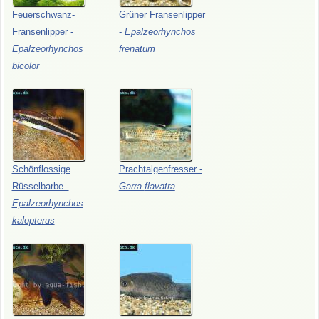
Feuerschwanz-
Grüner
Fransenlipper
Fransenlipper
-
-
Epalzeorhynchos
Epalzeorhynchos
frenatum
bicolor
Schönflossige
Prachtalgenfresser
-
Rüsselbarbe
-
Garra
flavatra
Epalzeorhynchos
kalopterus