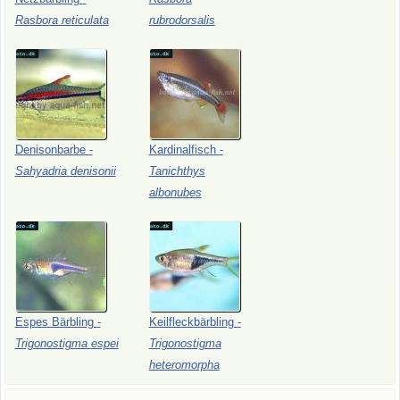
Rasbora
reticulata
rubrodorsalis
Denisonbarbe
-
Kardinalfisch
-
Sahyadria
denisonii
Tanichthys
albonubes
Espes
Bärbling
-
Keilfleckbärbling
-
Trigonostigma
espei
Trigonostigma
heteromorpha