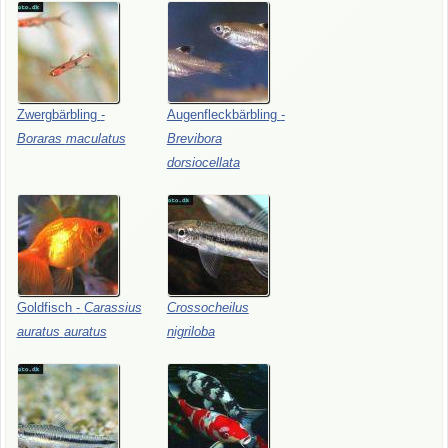
Zwergbärbling
-
Augenfleckbärbling
-
Boraras
maculatus
Brevibora
dorsiocellata
Goldfisch
-
Carassius
Crossocheilus
auratus
auratus
nigriloba