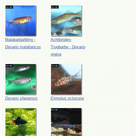
Malabarbärbling
-
Achtbinden-
Devario
malabaricus
Trugbarbe
-
Devario
regina
Devario
shanensis
Eirmotus
octozona