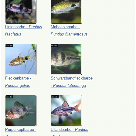
Linienbarbe
-
Puntius
Mahecolabarbe
-
fasciatus
Puntius
filamentosus
Fleckenbarbe
-
Schwarzbandfleckbarbe
Puntius
gelius
-
Puntius
lateristriga
Purpurkopfbarbe
-
Eilandbarbe
-
Puntius