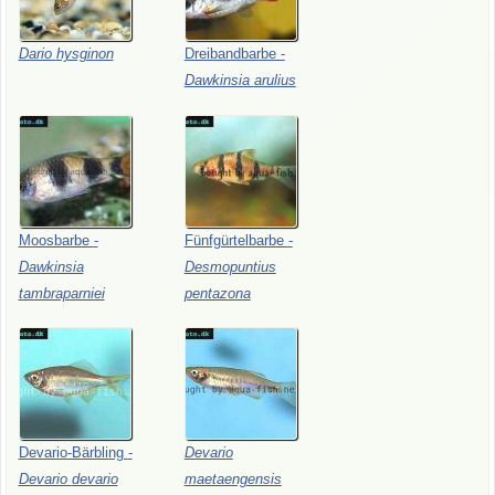
Dario
hysginon
Dreibandbarbe
-
Dawkinsia
arulius
Moosbarbe
-
Fünfgürtelbarbe
-
Dawkinsia
Desmopuntius
tambraparniei
pentazona
Devario-Bärbling
-
Devario
Devario
devario
maetaengensis