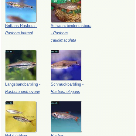
Brittans
Rasbora
-
Schwanzbindenrasbora
Rasbora
brittani
-
Rasbora
caudimaculata
Längsbandbärbling
-
Schmuckbärbling
-
Rasbora
einthovenii
Rasbora
elegans
Netzbärbling
-
Rasbora