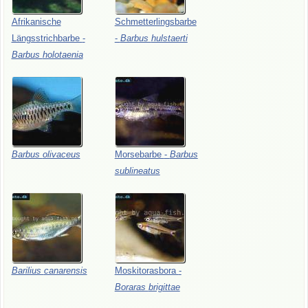
Afrikanische
Schmetterlingsbarbe
Längsstrichbarbe
-
-
Barbus
hulstaerti
Barbus
holotaenia
Barbus
olivaceus
Morsebarbe
-
Barbus
sublineatus
Barilius
canarensis
Moskitorasbora
-
Boraras
brigittae