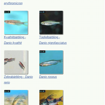
erythromicron
Kyathitbärbling
-
Tüpfelbärbling
-
Danio
kyathit
Danio
nigrofasciatus
Zebrabärbling
-
Danio
Danio
roseus
rerio