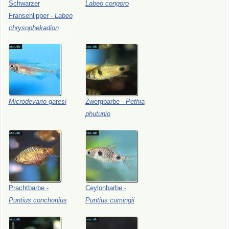
Schwarzer
Labeo
congoro
Fransenlipper
-
Labeo
chrysophekadion
Microdevario
gatesi
Zwergbarbe
-
Pethia
phutunio
Prachtbarbe
-
Ceylonbarbe
-
Puntius
conchonius
Puntius
cumingii