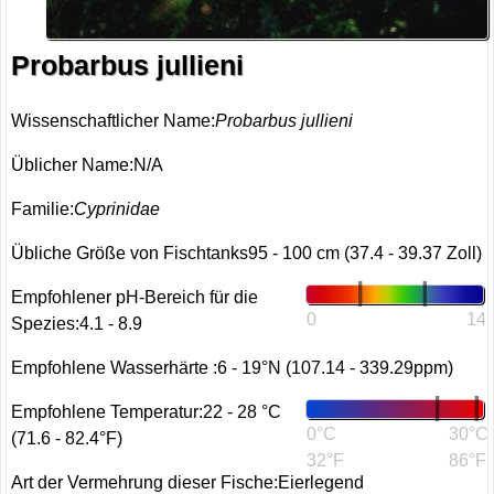
Probarbus jullieni
Wissenschaftlicher Name:
Probarbus jullieni
Üblicher Name:N/A
Familie:
Cyprinidae
Übliche Größe von Fischtanks95 - 100 cm (37.4 - 39.37 Zoll)
Empfohlener pH-Bereich für die
0
14
Spezies:4.1 - 8.9
Empfohlene Wasserhärte :6 - 19°N (107.14 - 339.29ppm)
Empfohlene Temperatur:22 - 28 °C
0°C
30°C
(71.6 - 82.4°F)
32°F
86°F
Art der Vermehrung dieser Fische:Eierlegend