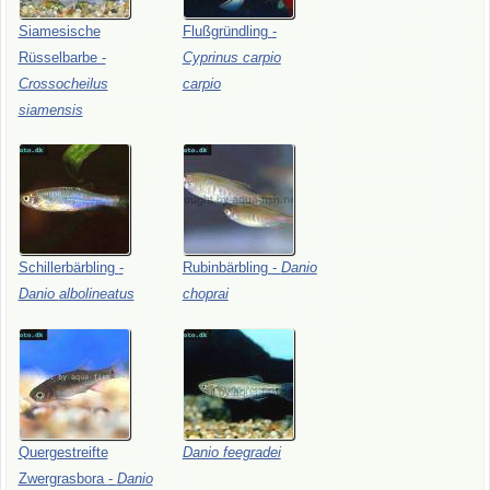
Siamesische
Flußgründling
-
Rüsselbarbe
-
Cyprinus
carpio
Crossocheilus
carpio
siamensis
Schillerbärbling
-
Rubinbärbling
-
Danio
Danio
albolineatus
choprai
Quergestreifte
Danio
feegradei
Zwergrasbora
-
Danio