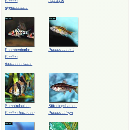
Puntius
oligolepis
nigrofasciatus
Rhombenbarbe
-
Puntius
sachsii
Puntius
rhomboocellatus
Sumatrabarbe
-
Bitterlingsbarbe
-
Puntius
tetrazona
Puntius
titteya